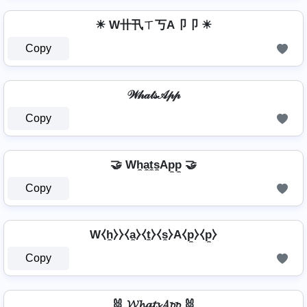
☀ W卄卂ㄒ丂A卩卩 ☀
Copy
𝒲𝒽𝒶𝓉𝓈𝒜𝓅𝓅
Copy
🤝 Wh̼a̼t̼s̼Ap̼p̼ 🤝
Copy
W⧼h̼⧽⧽⧼a̼⧽⧼t̼⧽⧼s̼⧽A⧼p̼⧽⧼p̼⧽
Copy
🐰 𝓦𝓱𝓪𝓽𝓼𝓐𝓹𝓹 🐰