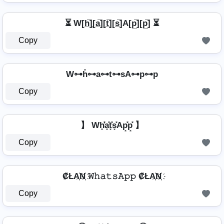
⏳ W[h̲̅]̼[a̲̅][t̲̅][s̲̅]A[p̲̅][p̲̅] ⏳
Copy
W⊶h̊⊶a⊶t⊶sA⊶p⊶p
Copy
】 Wh͓̽̾a͓̽t͓̽s͓̽Ap͓̽p͓̽ 】
Copy
₡ŁA҉N҉ 𝚆𝚑𝚊𝚝𝚜𝙰𝚙𝚙 ₡ŁA҉N҉
Copy