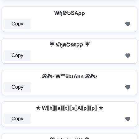
WɧԹԵՏAρρ
Copy
☔ ฬђคՇรคקק ☔
Copy
ℛℰ✨ Wᄅ6bɹAnn ℛℰ✨
Copy
✯ W⟦h⟧̲̅⟦a⟧⟦t⟧⟦s⟧A⟦p⟧⟦p⟧ ✯
Copy