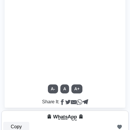
A-
A
A+
Share It:
🚊 Wh̺a̺t̺s̺Ap̺p̺ 🚊
Copy