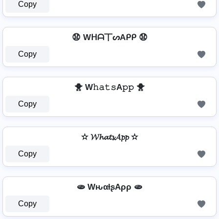
Copy
😧 Wᕼᗩ丅ᔕAᑭᑭ 😧
Copy
🐥 W𝚑𝚊𝚝𝚜A𝚙𝚙 🐥
Copy
✫ 𝓦𝓱𝓪𝓽𝓼𝓐𝓹𝓹 ✫
Copy
🫓 WԋαƚʂAρρ 🫓
Copy