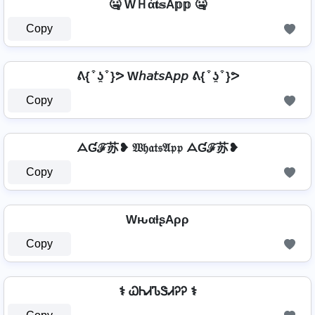
🤐 WＨά𝐭𝕤A𝕡𝕡 🤐
Copy
ᕕ{ ͒ ʖ̯ ͒ }ᕗ W𝘩𝘢𝘵𝘴A𝘱𝘱 ᕕ{ ͒ ʖ̯ ͒ }ᕗ
Copy
ᗋƓℱ苏❥ 𝔚𝔥𝔞𝔱𝔰𝔄𝔭𝔭 ᗋƓℱ苏❥
Copy
WԋαƚʂAρρ
Copy
⚕️ ᏇᏂᏗᏖᏕᏗᎮᎮ ⚕️