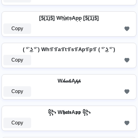
[̲̅$̲̅(̲̅1̲̅)̲̅$̲̅] Wh͎͓̽a͎t͎s͎Ap͎p͎ [̲̅$̲̅(̲̅1̲̅)̲̅$̲̅]
Copy
( ͡ᵔ ͜ʖ ͡ᵔ ) Wh꜉꜍꜉꜍a꜉꜍t꜉꜍s꜉꜍Ap꜉꜍p꜉꜍ ( ͡ᵔ ͜ʖ ͡ᵔ )
Copy
W𝒽𝒶𝓉𝓈A𝓅𝓅
Copy
꧂ W𝖍𝖆𝖙𝖘A𝖕𝖕 ꧂
Copy