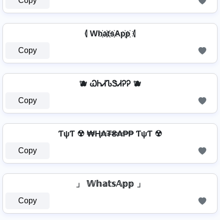
Copy
⦉ Wh҉a҉t҉s҉Ap҉p҉ ⦉
Copy
🫐 ᏇᏂᏗᏖᏕᏗᎮᎮ 🫐
Copy
ƬψƬ ☢ ₩Ⱨ₳₮₴₳₱₱ ƬψƬ ☢
Copy
」 𝕎𝕙𝕒𝕥𝕤𝔸𝕡𝕡 」
Copy