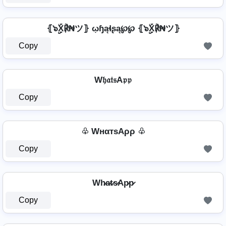
⦃๖ۣۣۜX℟₦ツ⦄ ῳɧąɬʂą℘℘ ⦃๖ۣۣۜX℟₦ツ⦄
Copy
W𝔥𝔞𝔱𝔰A𝔭𝔭
Copy
♧ WнαтѕAρρ ♧
Copy
Wh̷a̷t̷s̷Ap̷p̷
Copy