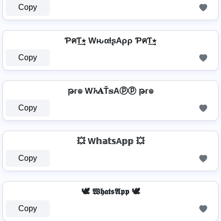
Copy
ƤคƬ٭͢ WԋαƚʂAρρ ƤคƬ٭͢
Copy
թг๏ W𝓱𝐀Ť𝕤Aⓟⓟ թг๏
Copy
💥 W𝕙𝕒𝕥𝕤A𝕡𝕡 💥
Copy
🕊️ 𝖂𝖍𝖆𝖙𝖘𝕬𝖕𝖕 🕊️
Copy