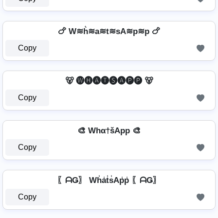
🍗 W≋h͛≋a≋t≋sA≋p≋p 🍗
Copy
🐻 🅦🅗🅐🅣🅢🅐🅟🅟 🐻
Copy
🎨 Whα†šApp 🎨
Copy
〖ᗩǤ〗 Wh̾a̾t̾s̾Ap̾p̾ 〖ᗩǤ〗
Copy