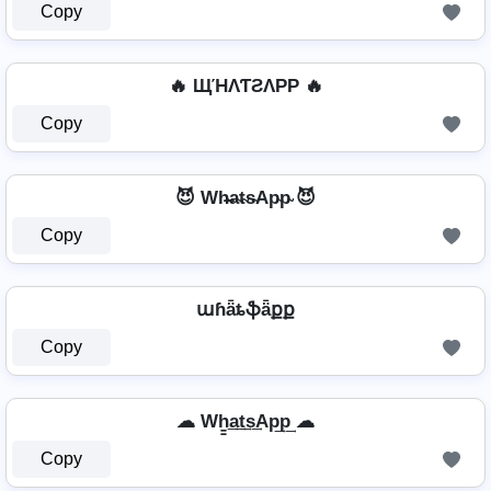
Copy
🔥 ЩΉΛƬƧΛPP 🔥
Copy
😈 Wh̴̶a̴t̴s̴Ap̴p̴ 😈
Copy
աɦǟȶֆǟքք
Copy
☁ Wh̳͢a͢t͢s͢Ap͢p͢ ☁
Copy