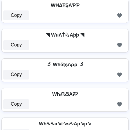
WĦΔŦŞAƤƤ
Copy
◥ WнΛŤらAþþ ◥
Copy
🔬 WħάţşAρρ 🔬
Copy
WᏂᏗᏖᏕAᎮᎮ
Copy
Wh∿∿a∿t∿s∿Ap∿p∿