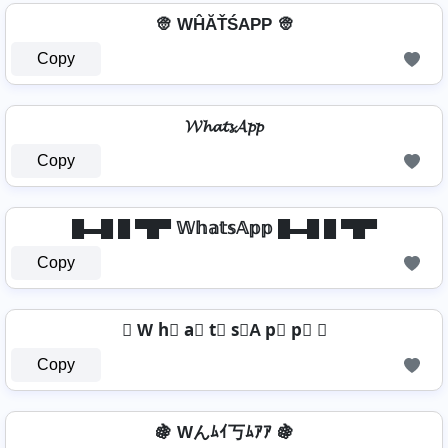
👳 WĤĂŤŚAРР 👳
Copy
𝓦𝓱𝓪𝓽𝓼𝓐𝓹𝓹
Copy
█▬█ █ ▀█▀ 𝕎𝕙𝕒𝕥𝕤𝔸𝕡𝕡 █▬█ █ ▀█▀
Copy
⫷ W h⃣ a⃣ t⃣ s⃣A p⃣ p⃣ ⫷
Copy
🍇 Wんﾑｲ丂ﾑｱｱ 🍇