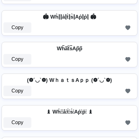
🏟️ Wh͛⦚⦚a͛⦚t͛⦚s͛⦚Ap͛⦚p͛⦚ 🏟️
Copy
Wh͆a͆t͆s͆Ap͆p͆
Copy
(❁´◡`❁) WｈａｔｓAｐｐ (❁´◡`❁)
Copy
♝ Wh̊⫶⫶å⫶t̊⫶s̊⫶Ap̊⫶p̊⫶ ♝
Copy