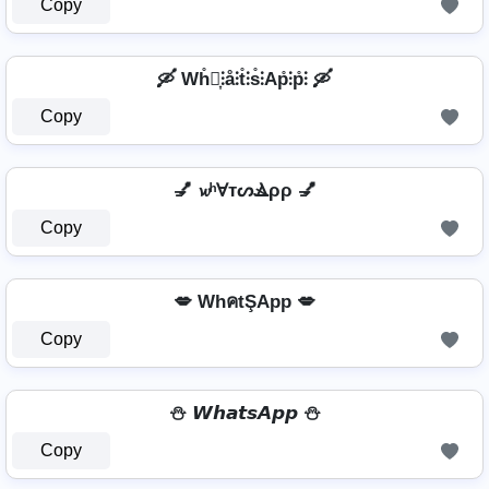
Copy
🛶 Wh̊⫶͎⫶å⫶t̊⫶s̊⫶Ap̊⫶p̊⫶ 🛶
Copy
💅 𝔀ʰⱯтᔕⳚρρ 💅
Copy
💋 WhคtŞApp 💋
Copy
⛄ 𝙒𝙝𝙖𝙩𝙨𝘼𝙥𝙥 ⛄
Copy