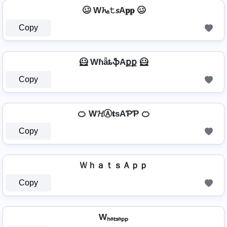
🥴 W𝓱ₐ𝚝𝘴A𝐩𝐩 🥴
Copy
🦸️ WɦǟȶֆAքք 🦸️
Copy
🍊 W𝓗Ⓐ𝐭ѕAƤƤ 🍊
Copy
ＷｈａｔｓＡｐｐ
Copy
Wₕₐₜₛₐₚₚ