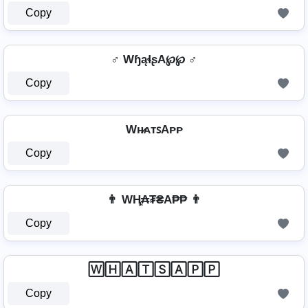
Copy
♂️ WɧąɬʂA℘℘ ♂️
Copy
Wʜ̷ᴀᴛꜱAᴘᴘ
Copy
👨 WⱧ̼₳₮₴A₱₱ 👨
Copy
🅆🄷🄰🅃🅂🄰🄿🄿
Copy