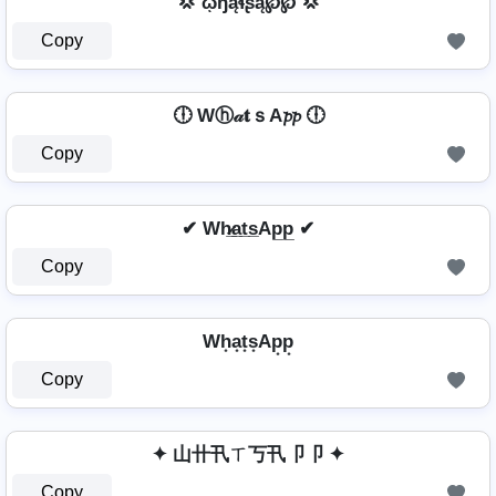
💢 ῳɧąɬʂą℘℘ 💢
Copy
🕕 Wⓗ𝒶𝐭ｓA𝓹𝓹 🕕
Copy
✔ Wh̷̲a̲t̲s̲Ap̲p̲ ✔
Copy
Wh͙a͙t͙s͙Ap͙p͙
Copy
✦ 山卄卂ㄒ丂卂卩卩 ✦
Copy