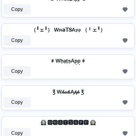
Copy
（╹ェ╹） Wн𝕒𝕋𝐒A𝔭𝔭 （╹ェ╹）
Copy
҂ Wh̟a̟t̟s̟Ap̟p̟ ҂
Copy
℥ W𝒽𝒶𝓉𝓈A𝓅𝓅 ℥
Copy
🦸️ 🆆🅷🅰🆃🆂🅰🅿🅿 🦸️
Copy