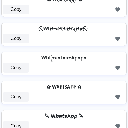
Copy
⃠ Wh͎͍͐￫￫a͎͍͐￫t͎͍͐￫s͎͍͐￫Ap͎͍͐￫p͎͍͐￫ ⃠
Copy
Wh⋆͎͍͐⋆a⋆t⋆s⋆Ap⋆p⋆
Copy
✿ Wꁝꋬ꓄ꇙAꉣꉣ ✿
Copy
🔪 W𝙝𝙖𝙩𝙨A𝙥𝙥 🔪
Copy