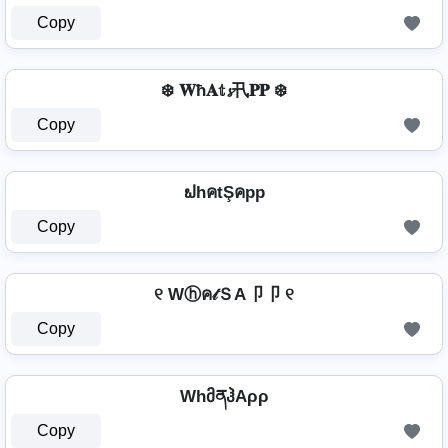
Copy
❄️ 𝐖ħ𝐀𝕥𝓼卂𝐏𝐏 ❄️
Copy
ຟhคtŞคpp
Copy
୧ Wⓗค𝓉ＳA卩卩 ୧
Copy
WhმནჰAρρ
Copy