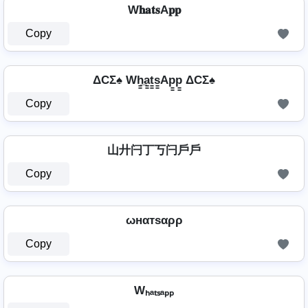
W𝐡𝐚𝐭𝐬A𝐩𝐩
Copy
ΔCΣ♠ Wh̳̲a̳t̳s̳Ap̳p̳ ΔCΣ♠
Copy
山廾闩丁丂闩戶戶
Copy
ωнαтѕαρρ
Copy
Wₕₐₜₛₐₚₚ