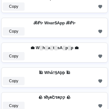
Copy
ℛℰ✨ Wнат$App ℛℰ✨
Copy
💼 W░h░a░t░sA░p░p 💼
Copy
🕌 Whå†§Aþþ 🕌
Copy
🪨 ฬђคՇรคקק 🪨
Copy