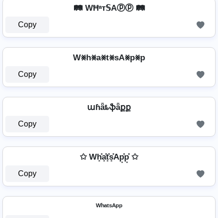
🛤️ WĦᵃт𝕊Aⓟⓟ 🛤️
Copy
W⨳h⨳a⨳t⨳sA⨳p⨳p
Copy
աɦǟȶֆǟքք
Copy
✩ Wh͓̽a͓̽t͓̽s͓̽Ap͓̽p͓̽ ✩
Copy
ᵂʰᵃᵗˢᴬᵖᵖ