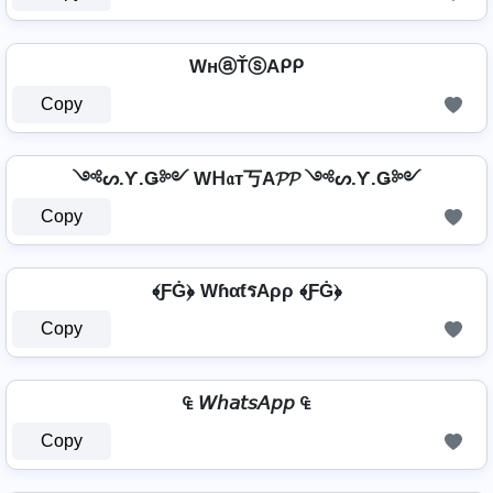
WнⓐŤⓢAᑭᑭ
Copy
༺ᔕ.Ƴ.Ǥ༻ Wᕼ𝔞т丂A𝓟𝓟 ༺ᔕ.Ƴ.Ǥ༻
Copy
﴾ƑĠ﴿ WɦαƭรAρρ ﴾ƑĠ﴿
Copy
₠ 𝘞𝘩𝘢𝘵𝘴𝘈𝘱𝘱 ₠
Copy