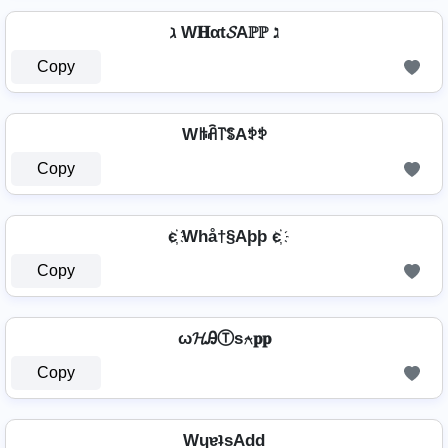
ℷ W𝐇αt𝓢Aℙℙ ℷ
Copy
Wꑛꋫ꓅ꌚAꉣꉣ
Copy
є҉ Whå†§Aþþ є҉
Copy
ω𝓗ᎯⓉѕ⍲𝐩𝐩
Copy
WɥɐʇsAdd