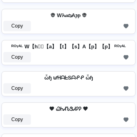
👳️ W𝓱𝓪𝓽𝓼A𝓹𝓹 👳️
Copy
ᴿᴼᵞᴬᴸ W【h】⃣【a】【t】【s】A【p】【p】 ᴿᴼᵞᴬᴸ
Copy
ὦɧ ᘺᕼᗩᖶSᗩᕵᕵ ὦɧ
Copy
🤎 ᏇᏂᏗᏖᏕᏗᎮᎮ 🤎
Copy