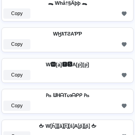
🐊 Whå†§Äþþ 🐊
Copy
WӇƛƬƧAƤƤ
Copy
W🅷[a̲̅]🆃🆂A[p̲̅][p̲̅]
Copy
₧ ᗯᕼᗩTᔕᗩᑭᑭ ₧
Copy
🖕 W⦏ĥ⦎⦎⦏â⦎⦏t̂⦎⦏ŝ⦎A⦏p̂⦎⦏p̂⦎ 🖕