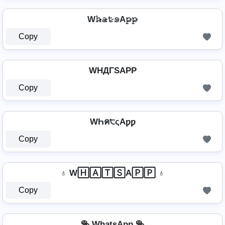
W𝚑̷̴𝚊̷𝚝̷𝚜̷A𝚙̷𝚙̷
Copy
WHДΓSAPP
Copy
WҺค੮ςAƿƿ
Copy
♁ W🄷🄰🅃🅂A🄿🄿 ♁
Copy
🥯 Wh͎a͎t͎s͎Ap͎p͎ 🥯