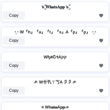
๖ۣۜ 𝐖𝐡𝐚𝐭𝐬𝐀𝐩𝐩 ๖ۣۜ
Copy
◔̯◔ W『h』『a』『t』『s』A『p』『p』 ◔̯◔
Copy
WђคՇรAקק
Copy
ᄽ W卄卂ㄒ丂A卩卩 ᄽ
Copy
¤ Wh̶a̶t̶s̶Ap̶p̶ ¤