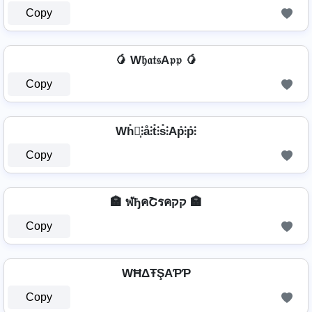
Copy
🥭 W𝔥𝔞𝔱𝔰A𝔭𝔭 🥭
Copy
Wh̊⫶͎⫶å⫶t̊⫶s̊⫶Ap̊⫶p̊⫶
Copy
🏣 ฬђคՇรคקק 🏣
Copy
WĦΔŦŞAƤƤ
Copy