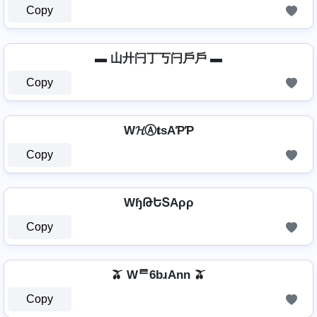
Copy
▬ 山廾闩丁丂闩戶戶 ▬
Copy
W𝓗Ⓐ𝐭ѕAƤƤ
Copy
WɧԹԵՏAρρ
Copy
🫒 Wᄅ6bɹAnn 🫒
Copy