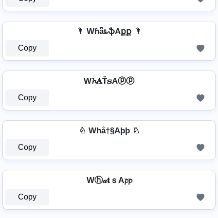
🌂 WɦǟȶֆAքք 🌂
Copy
W𝓱𝐀Ť𝕤Aⓟⓟ
Copy
♘ Whå†§Aþþ ♘
Copy
Wⓗ𝒶𝐭ｓA𝓹𝓹
Copy