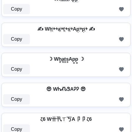
Copy
✍️ Wh͎͍͐￫￫a͎͍͐￫t͎͍͐￫s͎͍͐￫Ap͎͍͐￫p͎͍͐￫ ✍️
Copy
☽ Wh̳̲a̳t̳s̳Ap̳p̳ ☽
Copy
😎 WᏂᏗᏖᏕAᎮᎮ 😎
Copy
ζ6 W卄卂ㄒ丂A卩卩 ζ6
Copy