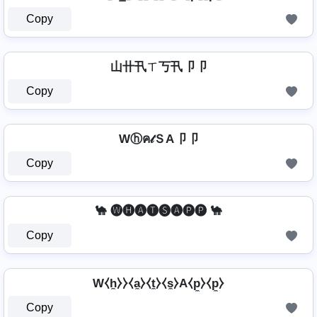
Copy
山卄卂ㄒ丂卂卩卩
Copy
Wⓗค𝓉ＳA卩卩
Copy
🐪 🅦🅗🅐🅣🅢🅐🅟🅟 🐪
Copy
W⧼h̼⧽⧽⧼a̼⧽⧼t̼⧽⧼s̼⧽A⧼p̼⧽⧼p̼⧽
Copy