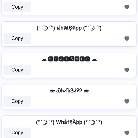
Copy
(° ͡ ͜ ʖ ͡ °) ຟhคtŞคpp (° ͡ ͜ ʖ ͡ °)
Copy
☁ 🆆🅷🅰🆃🆂🅰🅿🅿 ☁
Copy
🍣 ᏇᏂᏗᏖᏕᏗᎮᎮ 🍣
Copy
(° ͡ ͜ ʖ ͡ °) Whå†§Äþþ (° ͡ ͜ ʖ ͡ °)
Copy