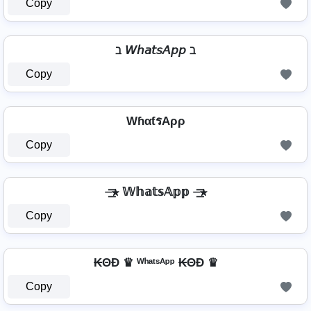
Copy
ℶ 𝘞𝘩𝘢𝘵𝘴𝘈𝘱𝘱 ℶ
Copy
WɦαƭรAρρ
Copy
⏤͟͟͞͞★ 𝕎𝕙𝕒𝕥𝕤𝔸𝕡𝕡 ⏤͟͟͞͞★
Copy
₭ΘĐ ♛ ᵂʰᵃᵗˢᴬᵖᵖ ₭ΘĐ ♛
Copy