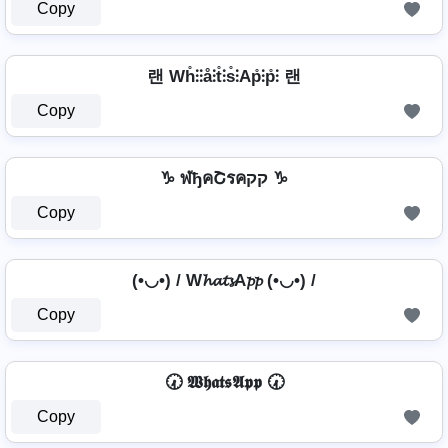
Copy
랜 Wh̊⫶⫶å⫶t̊⫶s̊⫶Ap̊⫶p̊⫶ 랜
Copy
♑ ฬђคՇรคקק ♑
Copy
(•◡•) / W𝓱𝓪𝓽𝓼A𝓹𝓹 (•◡•) /
Copy
🕢 𝖂𝖍𝖆𝖙𝖘𝕬𝖕𝖕 🕢
Copy