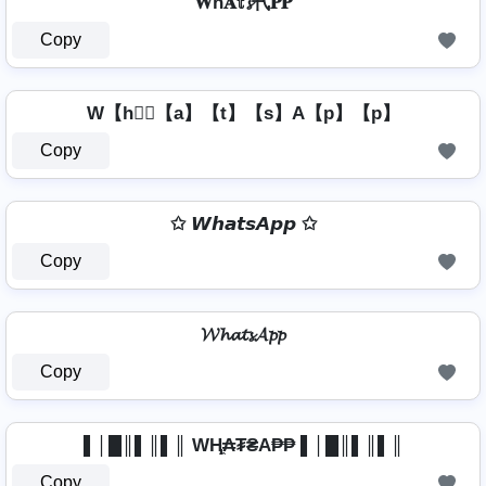
𝐖ħ𝐀𝕥𝓼卂𝐏𝐏
Copy
W【h】⃣【a】【t】【s】A【p】【p】
Copy
✩ 𝙒𝙝𝙖𝙩𝙨𝘼𝙥𝙥 ✩
Copy
𝓦𝓱𝓪𝓽𝓼𝓐𝓹𝓹
Copy
▌│█║▌║▌║ WⱧ̼₳₮₴A₱₱ ▌│█║▌║▌║
Copy