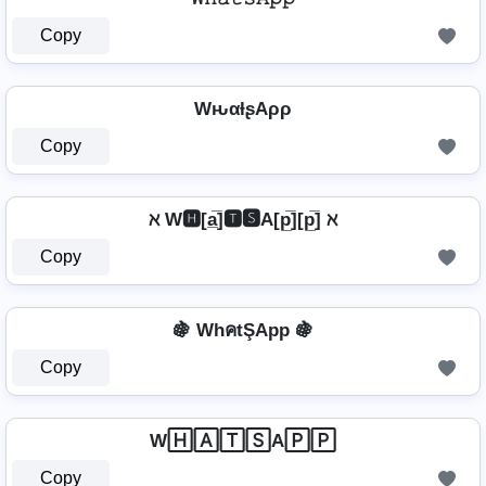
Copy
WԋαƚʂAρρ
Copy
ℵ W🅷[a̲̅]🆃🆂A[p̲̅][p̲̅] ℵ
Copy
🍇 WhคtŞApp 🍇
Copy
W🄷🄰🅃🅂A🄿🄿
Copy