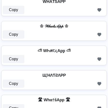
WĤĂŤŚAРР
Copy
♔ 𝒲𝒽𝒶𝓉𝓈𝒜𝓅𝓅 ♔
Copy
⛅ WҺค੮ςAƿƿ ⛅
Copy
ЩΉΛƬƧΛPP
Copy
🛣️ Whα†šApp 🛣️