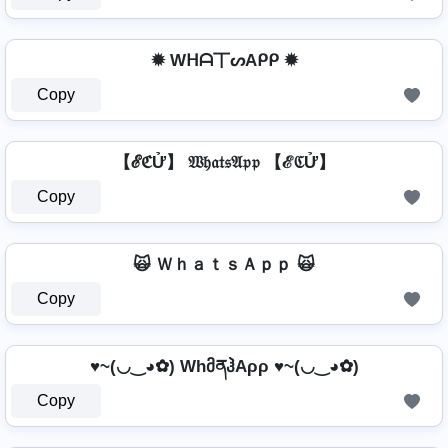
✹ Wᕼᗩ丅ᔕAᑭᑭ ✹
Copy
【ℰℭỬ】 𝔚𝔥𝔞𝔱𝔰𝔄𝔭𝔭 【ℰℭỬ】
Copy
🙀 ＷｈａｔｓＡｐｐ 🙀
Copy
♥~(◡‿◕✿) WhმནჰAρρ ♥~(◡‿◕✿)
Copy