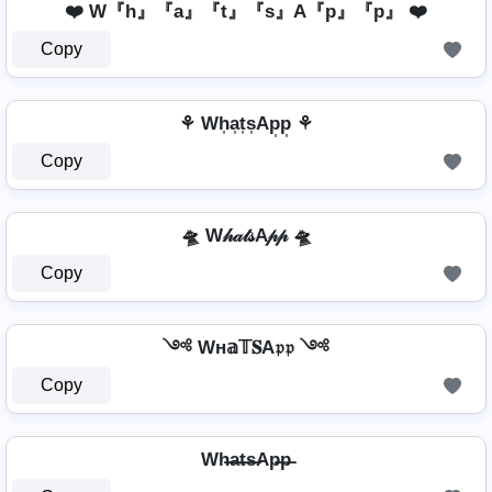
❤️ W『h』『a』『t』『s』A『p』『p』 ❤️
Copy
⚘ Wh͎a͎t͎s͎Ap͎p͎ ⚘
Copy
🛸 W𝒽𝒶𝓉𝓈A𝓅𝓅 🛸
Copy
༺ Wн𝕒𝕋𝐒A𝔭𝔭 ༺
Copy
Wh̶a̶t̶s̶Ap̶p̶