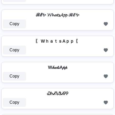
ℛℰ✨ 𝓦𝓱𝓪𝓽𝓼𝓐𝓹𝓹 ℛℰ✨
Copy
〖 WｈａｔｓAｐｐ 〖
Copy
W𝒽𝒶𝓉𝓈A𝓅𝓅
Copy
ᏇᏂᏗᏖᏕᏗᎮᎮ
Copy