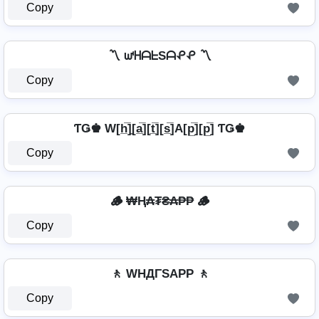
Copy
〽️ ᘺᕼᗩᖶSᗩᕵᕵ 〽️
Copy
ƬǤ♚ W[h̲̅]̼[a̲̅][t̲̅][s̲̅]A[p̲̅][p̲̅] ƬǤ♚
Copy
🪵 ₩Ⱨ₳₮₴₳₱₱ 🪵
Copy
🚶️ WHДΓSAPP 🚶️
Copy