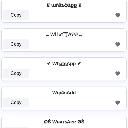
ឱ աɦǟȶֆǟքք ឱ
Copy
⑉ Wᕼ𝔞т丂A𝓟𝓟 ⑉
Copy
✔ Wh̳͢a͢t͢s͢Ap͢p͢ ✔
Copy
WɥɐʇsAdd
Copy
ØŠ WʜᴀᴛꜱAᴘᴘ ØŠ