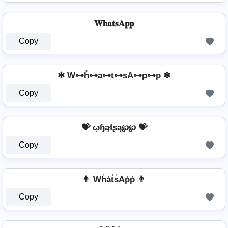
𝐖𝐡𝐚𝐭𝐬𝐀𝐩𝐩
Copy
✼ W⊶h̊⊶a⊶t⊶sA⊶p⊶p ✼
Copy
💝 ῳɧąɬʂą℘℘ 💝
Copy
👨 Wh̾a̾t̾s̾Ap̾p̾ 👨
Copy