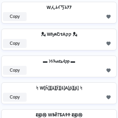
Wんﾑｲ丂ﾑｱｱ
Copy
💂 WђคՇรAקק 💂
Copy
▬ 𝓦𝓱𝓪𝓽𝓼𝓐𝓹𝓹 ▬
Copy
ᛋ W⦏ĥ⦎⦎⦏â⦎⦏t̂⦎⦏ŝ⦎A⦏p̂⦎⦏p̂⦎ ᛋ
Copy
Ƀ͢͢͢Ƀ㉺ Wꑛꋫ꓅ꌚAꉣꉣ Ƀ͢͢͢Ƀ㉺