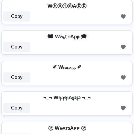
WⓗⓐⓣⓢAⓟⓟ
Copy
🗯️ W𝓱ₐ𝚝𝘴A𝐩𝐩 🗯️
Copy
✐ Wₕₐₜₛₐₚₚ ✐
Copy
¬_¬ WɧąɬʂA℘℘ ¬_¬
Copy
㋦ Wʜ̷ᴀᴛꜱAᴘᴘ ㋦