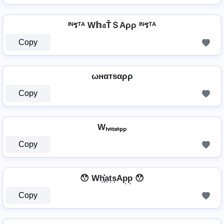
ᴵᴺรᵀᴬ W𝕙𝔞ŤＳAρρ ᴵᴺรᵀᴬ
Copy
ωнαтѕαρρ
Copy
Wₕₐₜₛₐₚₚ
Copy
😯 Wh͎͓̽a͎t͎s͎Ap͎p͎ 😯
Copy