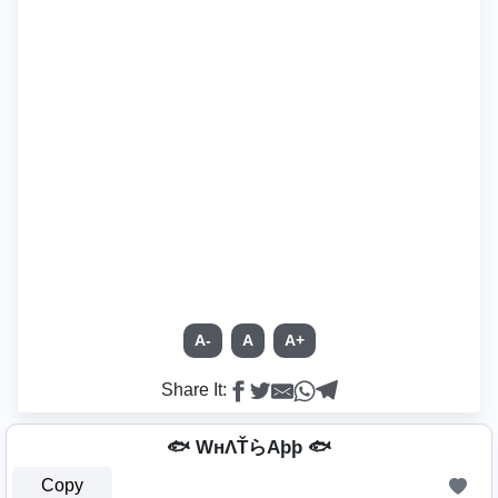
A-
A
A+
Share It:
🐟 WнΛŤらAþþ 🐟
Copy