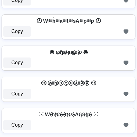
Copy
🕗 W≋h͛≋a≋t≋sA≋p≋p 🕗
Copy
🚘 ῳɧąɬʂą℘℘ 🚘
Copy
🙂 ⓌⓗⓐⓣⓢⒶⓟⓟ 🙂
Copy
⁙ W⦑h⦒̂⦑a⦒⦑t⦒⦑s⦒A⦑p⦒⦑p⦒ ⁙
Copy