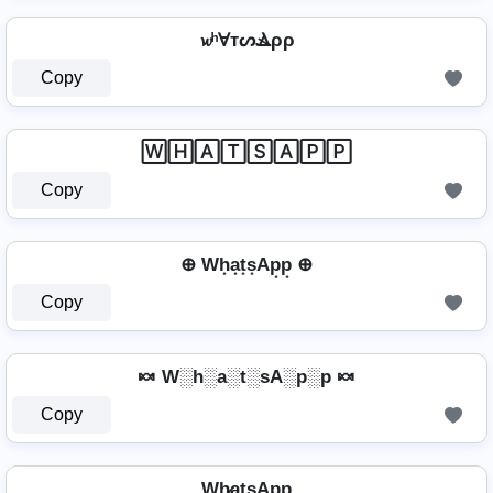
𝔀ʰⱯтᔕⳚρρ
Copy
🅆🄷🄰🅃🅂🄰🄿🄿
Copy
⊕ Wh͙a͙t͙s͙Ap͙p͙ ⊕
Copy
🍬 W░h░a░t░sA░p░p 🍬
Copy
Wh̷̲a̲t̲s̲Ap̲p̲