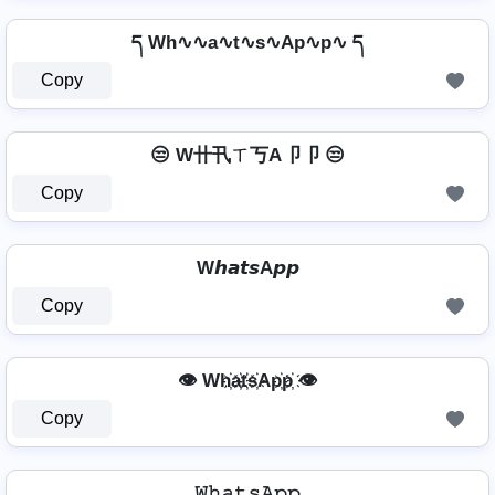
ད Wh∿∿a∿t∿s∿Ap∿p∿ ད
Copy
😒 W卄卂ㄒ丂A卩卩 😒
Copy
W𝙝𝙖𝙩𝙨A𝙥𝙥
Copy
👁️ Wh҉a҉t҉s҉Ap҉p҉ 👁️
Copy
𝚆𝚑𝚊𝚝𝚜𝙰𝚙𝚙