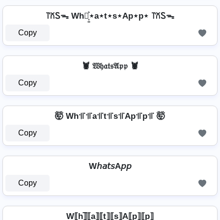
꓅꒽Ꮪᯓ Wh⋆͎͍͐⋆a⋆t⋆s⋆Ap⋆p⋆ ꓅꒽Ꮪᯓ
Copy
🦞 𝔚𝔥𝔞𝔱𝔰𝔄𝔭𝔭 🦞
Copy
🤯 Wh꜉꜍꜉꜍a꜉꜍t꜉꜍s꜉꜍Ap꜉꜍p꜉꜍ 🤯
Copy
W𝘩𝘢𝘵𝘴A𝘱𝘱
Copy
W⟦h⟧̲̅⟦a⟧⟦t⟧⟦s⟧A⟦p⟧⟦p⟧