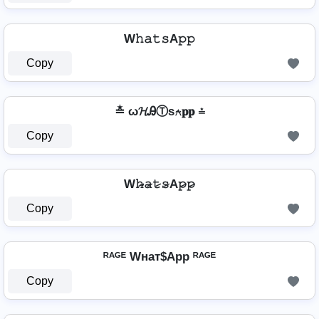
W𝚑𝚊𝚝𝚜A𝚙𝚙
Copy
≛ ω𝓗ᎯⓉѕ⍲𝐩𝐩 ≛
Copy
W𝚑̷̴𝚊̷𝚝̷𝚜̷A𝚙̷𝚙̷
Copy
ᴿᴬᴳᴱ Wнат$App ᴿᴬᴳᴱ
Copy