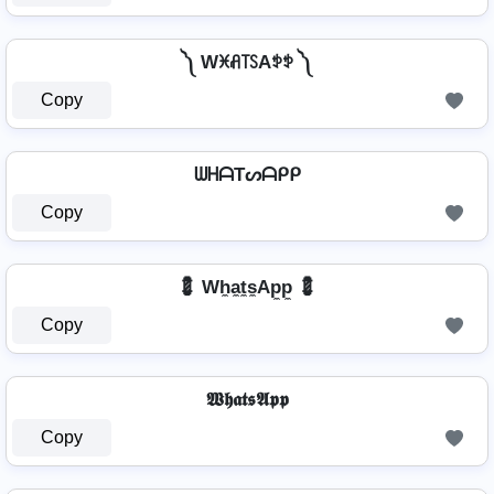
༽ Wꁝꋬ꓄ꇙAꉣꉣ ༽
Copy
ᗯᕼᗩTᔕᗩᑭᑭ
Copy
💈 Wh̼a̼t̼s̼Ap̼p̼ 💈
Copy
𝖂𝖍𝖆𝖙𝖘𝕬𝖕𝖕
Copy