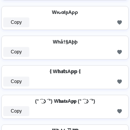
WԋαƚʂAρρ
Copy
Whå†§Aþþ
Copy
⦉ W𝕙𝕒𝕥𝕤A𝕡𝕡 ⦉
Copy
(° ͡ ͜ ʖ ͡ °) W𝐡𝐚𝐭𝐬A𝐩𝐩 (° ͡ ͜ ʖ ͡ °)
Copy