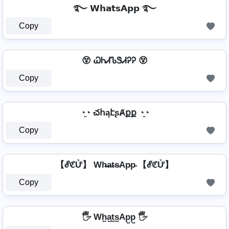
࿐ 𝗪𝗵𝗮𝘁𝘀𝗔𝗽𝗽 ࿐
Copy
😵 ᏇᏂᏗᏖᏕᏗᎮᎮ 😵
Copy
◔̯◔ చհąէʂȺքք ◔̯◔
Copy
【ℰℭỬ】 Wh̴̶a̴t̴s̴Ap̴p̴ 【ℰℭỬ】
Copy
🖐️ Wh̺a̺t̺s̺Ap̺p̺ 🖐️