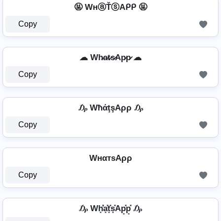
🤬 WнⓐŤⓢAᑭᑭ 🤬
Copy
☁ Wh̷a̷t̷s̷Ap̷p̷ ☁
Copy
₯ WħάţşAρρ ₯
Copy
WнαтѕAρρ
Copy
₯ Wh͓̽̾a͓̽t͓̽s͓̽Ap͓̽p͓̽ ₯