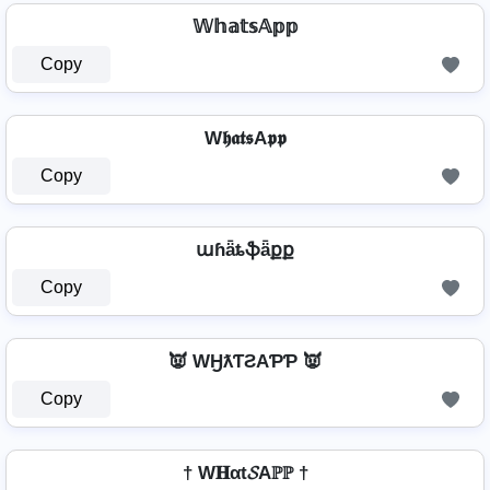
𝕎𝕙𝕒𝕥𝕤𝔸𝕡𝕡
Copy
W𝖍𝖆𝖙𝖘A𝖕𝖕
Copy
աɦǟȶֆǟքք
Copy
👿 WӇƛƬƧAƤƤ 👿
Copy
† W𝐇αt𝓢Aℙℙ †