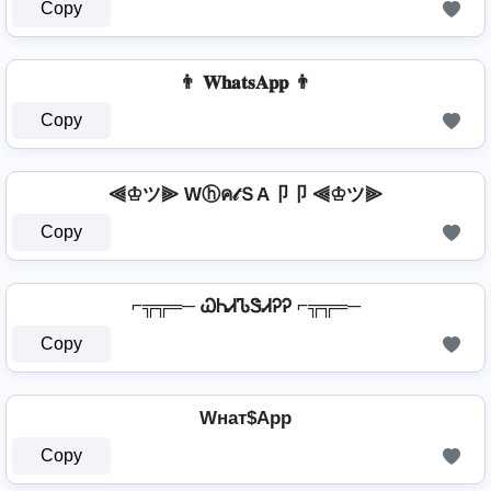
Copy
👨 𝐖𝐡𝐚𝐭𝐬𝐀𝐩𝐩 👨
Copy
⫷♔ツ⫸ Wⓗค𝓉ＳA卩卩 ⫷♔ツ⫸
Copy
⌐╦╦═─ ᏇᏂᏗᏖᏕᏗᎮᎮ ⌐╦╦═─
Copy
Wнат$App
Copy