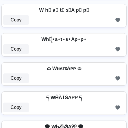
W h⃣ a⃣ t⃣ s⃣A p⃣ p⃣
Copy
Wh⋆͎͍͐⋆a⋆t⋆s⋆Ap⋆p⋆
Copy
ɷ Wʜ̷ᴀᴛꜱAᴘᴘ ɷ
Copy
ད WĤĂŤŚAРР ད
Copy
🗨️ WᏂᏗᏖᏕAᎮᎮ 🗨️