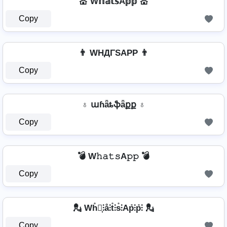
💒 W𝕙𝕒𝕥𝕤A𝕡𝕡 💒
Copy
👨 WHДΓSAPP 👨
Copy
♁ աɦǟȶֆǟքք ♁
Copy
💣 W𝚑𝚊𝚝𝚜A𝚙𝚙 💣
Copy
💂 Wh̊⫶͎⫶å⫶t̊⫶s̊⫶Ap̊⫶p̊⫶ 💂
Copy