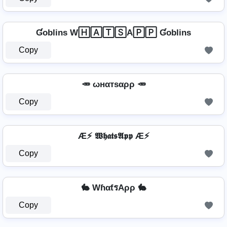
Ɠoblins W🄷🄰🅃🅂A🄿🄿 Ɠoblins
Copy
🥕 ωнαтѕαρρ 🥕
Copy
Æ⚡ 𝖂𝖍𝖆𝖙𝖘𝕬𝖕𝖕 Æ⚡
Copy
🐇 WɦαƭรAρρ 🐇
Copy