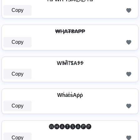
Copy
₩Ⱨ₳₮₴₳₱₱
Copy
Wꑛꋫ꓅ꌚAꉣꉣ
Copy
Wh̾a̾t̾s̾Ap̾p̾
Copy
🅦🅗🅐🅣🅢🅐🅟🅟
Copy