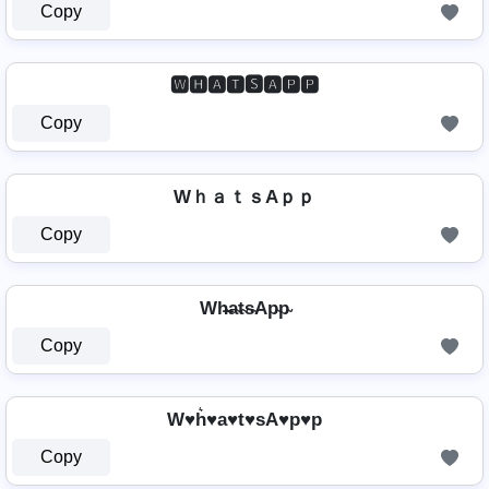
Copy
🆆🅷🅰🆃🆂🅰🅿🅿
Copy
WｈａｔｓAｐｐ
Copy
Wh̴̶a̴t̴s̴Ap̴p̴
Copy
W♥h͛♥a♥t♥sA♥p♥p
Copy