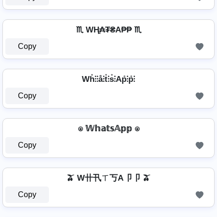
♏ WⱧ̼₳₮₴A₱₱ ♏
Copy
Wh̊⫶⫶å⫶t̊⫶s̊⫶Ap̊⫶p̊⫶
Copy
⍟ 𝕎𝕙𝕒𝕥𝕤𝔸𝕡𝕡 ⍟
Copy
🫒 W卄卂ㄒ丂A卩卩 🫒
Copy