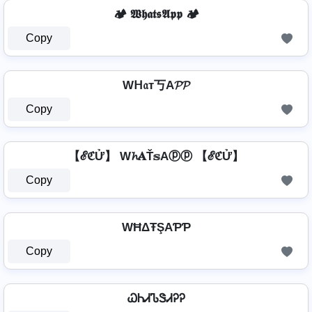
🏕️ 𝖂𝖍𝖆𝖙𝖘𝕬𝖕𝖕 🏕️
Copy
Wᕼ𝔞т丂A𝓟𝓟
Copy
【ℰℭỬ】 W𝓱𝐀Ť𝕤Aⓟⓟ 【ℰℭỬ】
Copy
WĦΔŦŞAƤƤ
Copy
ᏇᏂᏗᏖᏕᏗᎮᎮ