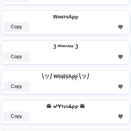
WнαтѕAρρ
Copy
ℨ ᵂʰᵃᵗˢᴬᵖᵖ ℨ
Copy
⎝ツ⎠ Wh͓̽a͓̽t͓̽s͓̽Ap͓̽p͓̽ ⎝ツ⎠
Copy
🥞 𝔀ʰⱯтᔕⳚρρ 🥞
Copy