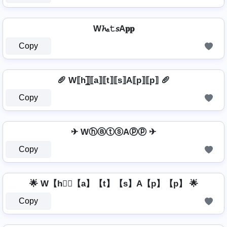
W𝓱ₐ𝚝𝘴A𝐩𝐩
Copy
🥖 W⟦h⟧̲̅⟦a⟧⟦t⟧⟦s⟧A⟦p⟧⟦p⟧ 🥖
Copy
✈ WⓗⓐⓣⓢAⓟⓟ ✈
Copy
🌟 W【h】⃣【a】【t】【s】A【p】【p】 🌟
Copy