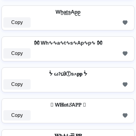
Wh̺a̺t̺s̺Ap̺p̺
Copy
👐 Wh∿∿a∿t∿s∿Ap∿p∿ 👐
Copy
ᖭ ω𝓗ᎯⓉѕ⍲𝐩𝐩 ᖭ
Copy
 W𝐇αt𝓢Aℙℙ 
Copy
𝐖ħ𝐀𝕥𝓼卂𝐏𝐏