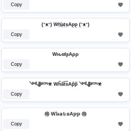
Copy
(ᵔᴥᵔ) Wh͎͓̽a͎t͎s͎Ap͎p͎ (ᵔᴥᵔ)
Copy
WԋαƚʂAρρ
Copy
༺ﷻᴵᴼᴺ☣ Wh͆a͆t͆s͆Ap͆p͆ ༺ﷻᴵᴼᴺ☣
Copy
㉺ W𝚑̷̴𝚊̷𝚝̷𝚜̷A𝚙̷𝚙̷ ㉺
Copy