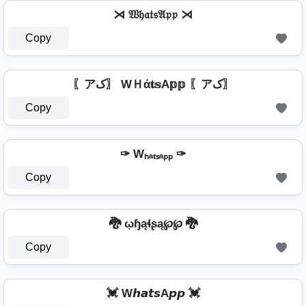
⋊ 𝔚𝔥𝔞𝔱𝔰𝔄𝔭𝔭 ⋊
Copy
〖アک〗 WＨά𝐭𝕤A𝕡𝕡 〖アک〗
Copy
✑ Wₕₐₜₛₐₚₚ ✑
Copy
🐉 ῳɧąɬʂą℘℘ 🐉
Copy
💓 W𝙝𝙖𝙩𝙨A𝙥𝙥 💓