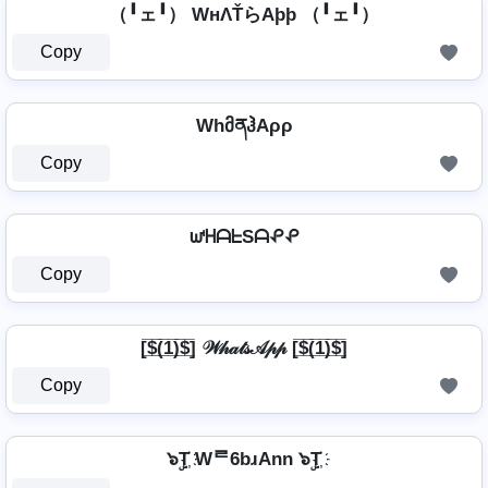
（╹ェ╹） WнΛŤらAþþ （╹ェ╹）
Copy
WhმནჰAρρ
Copy
ᘺᕼᗩᖶSᗩᕵᕵ
Copy
[̲̅$̲̅(̲̅1̲̅)̲̅$̲̅] 𝒲𝒽𝒶𝓉𝓈𝒜𝓅𝓅 [̲̅$̲̅(̲̅1̲̅)̲̅$̲̅]
Copy
๖ۣT҉ Wᄅ6bɹAnn ๖ۣT҉