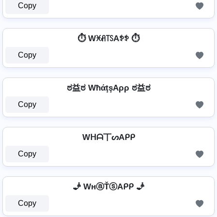
Copy
⏱️ Wꁝꋬ꓄ꇙAꉣꉣ ⏱️
Copy
ಠ益ಠ WħάţşAρρ ಠ益ಠ
Copy
Wᕼᗩ丅ᔕAᑭᑭ
Copy
🧞 WнⓐŤⓢAᑭᑭ 🧞
Copy