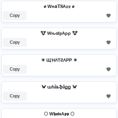
✊ Wн𝕒𝕋𝐒A𝔭𝔭 ✊
Copy
🐮 WԋαƚʂAρρ 🐮
Copy
☀ ЩΉΛƬƧΛPP ☀
Copy
🦀 աɦǟȶֆǟքք 🦀
Copy
🌕 W𝖍𝖆𝖙𝖘A𝖕𝖕 🌕