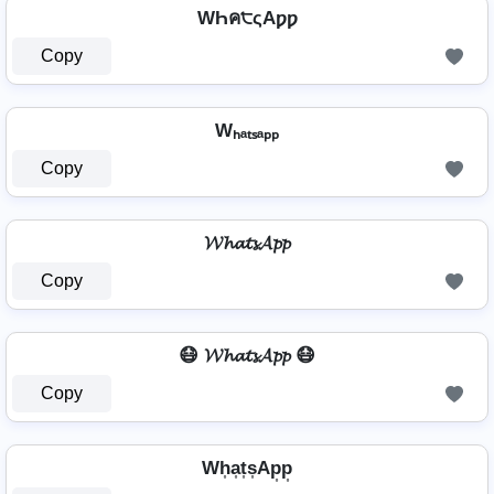
WҺค੮ςAƿƿ
Copy
Wₕₐₜₛₐₚₚ
Copy
𝓦𝓱𝓪𝓽𝓼𝓐𝓹𝓹
Copy
😷 𝓦𝓱𝓪𝓽𝓼𝓐𝓹𝓹 😷
Copy
Wh͎a͎t͎s͎Ap͎p͎