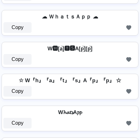
☁ ＷｈａｔｓＡｐｐ ☁
Copy
W🅷[a̲̅]🆃🆂A[p̲̅][p̲̅]
Copy
☆ W『h』『a』『t』『s』A『p』『p』 ☆
Copy
W𝓱𝓪𝓽𝓼A𝓹𝓹
Copy