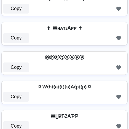
Copy
👨 WʜᴀᴛꜱAᴘᴘ 👨
Copy
ⓌⓗⓐⓣⓢⒶⓟⓟ
Copy
◽ W⦑h⦒̂⦑a⦒⦑t⦒⦑s⦒A⦑p⦒⦑p⦒ ◽
Copy
WӇƛƬƧAƤƤ
Copy