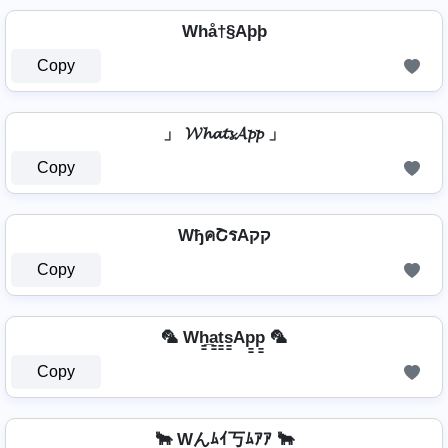
Whå†§Aþþ
Copy
」 𝓦𝓱𝓪𝓽𝓼𝓐𝓹𝓹 」
Copy
WђคՇรAקק
Copy
🦜 Wh̳̲a̳t̳s̳Ap̳p̳ 🦜
Copy
🐂 Wんﾑｲ丂ﾑｱｱ 🐂