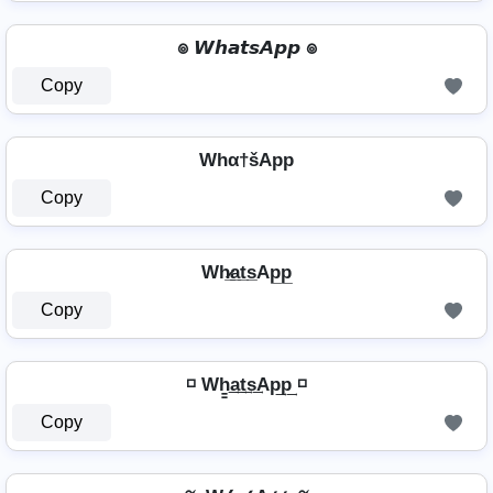
๏ 𝙒𝙝𝙖𝙩𝙨𝘼𝙥𝙥 ๏
Copy
Whα†šApp
Copy
Wh̷̲a̲t̲s̲Ap̲p̲
Copy
◽ Wh̳͢a͢t͢s͢Ap͢p͢ ◽
Copy