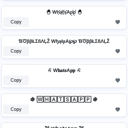
🐣 Wh͓̽̾a͓̽t͓̽s͓̽Ap͓̽p͓̽ 🐣
Copy
ƁᙈββŁΣßΛĻŽ WɧąɬʂA℘℘ ƁᙈββŁΣßΛĻŽ
Copy
♌ W𝐡𝐚𝐭𝐬A𝐩𝐩 ♌
Copy
🍇 🅆🄷🄰🅃🅂🄰🄿🄿 🍇
Copy