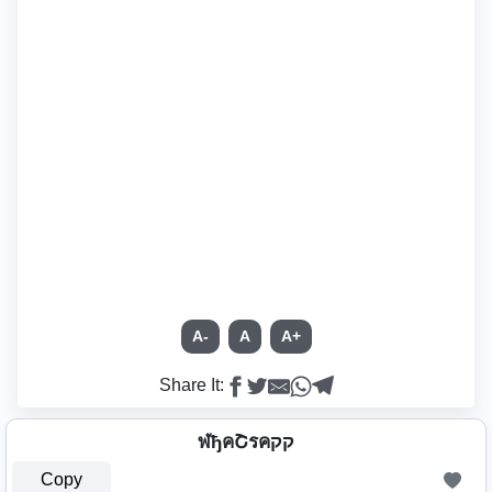
A-
A
A+
Share It:
ฬђคՇรคקק
Copy