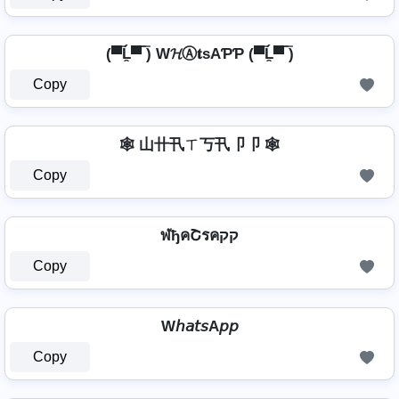
(▀̿Ĺ̯▀̿ ̿) W𝓗Ⓐ𝐭ѕAƤƤ (▀̿Ĺ̯▀̿ ̿)
Copy
🕸️ 山卄卂ㄒ丂卂卩卩 🕸️
Copy
ฬђคՇรคקק
Copy
W𝘩𝘢𝘵𝘴A𝘱𝘱
Copy