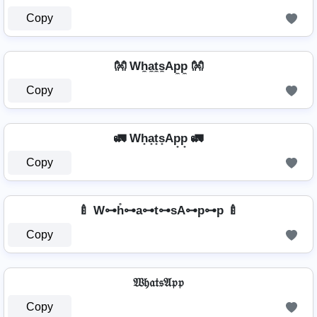
Copy
👐 Wh̼a̼t̼s̼Ap̼p̼ 👐
Copy
🚛 Wh̟a̟t̟s̟Ap̟p̟ 🚛
Copy
🍼 W⊶h̊⊶a⊶t⊶sA⊶p⊶p 🍼
Copy
𝔚𝔥𝔞𝔱𝔰𝔄𝔭𝔭
Copy