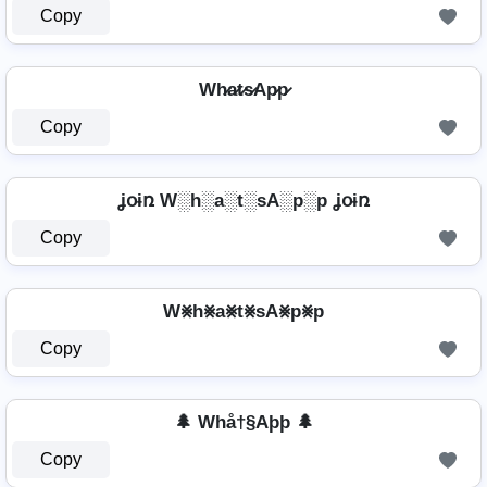
Copy
Wh̷a̷t̷s̷Ap̷p̷
Copy
ʝօɨռ W░h░a░t░sA░p░p ʝօɨռ
Copy
W⨳h⨳a⨳t⨳sA⨳p⨳p
Copy
🌲 Whå†§Aþþ 🌲
Copy