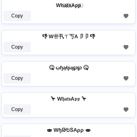
Wh҉a҉t҉s҉Ap҉p҉
Copy
👎 W卄卂ㄒ丂A卩卩 👎
Copy
🤒 ῳɧąɬʂą℘℘ 🤒
Copy
🦩 W𝔥𝔞𝔱𝔰A𝔭𝔭 🦩
Copy
🍣 WɧԹԵՏAρρ 🍣