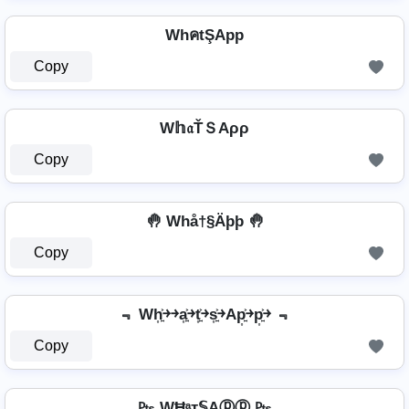
WhคtŞApp
Copy
W𝕙𝔞ŤＳAρρ
Copy
🤚 Whå†§Äþþ 🤚
Copy
﹃ Wh͎͍͐￫￫a͎͍͐￫t͎͍͐￫s͎͍͐￫Ap͎͍͐￫p͎͍͐￫ ﹃
Copy
₧ WĦᵃт𝕊Aⓟⓟ ₧