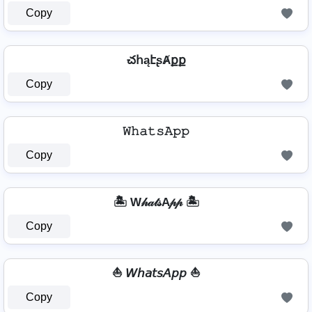
Copy
చհąէʂȺքք
Copy
𝚆𝚑𝚊𝚝𝚜𝙰𝚙𝚙
Copy
🏝️ W𝒽𝒶𝓉𝓈A𝓅𝓅 🏝️
Copy
⛵ 𝘞𝘩𝘢𝘵𝘴𝘈𝘱𝘱 ⛵
Copy