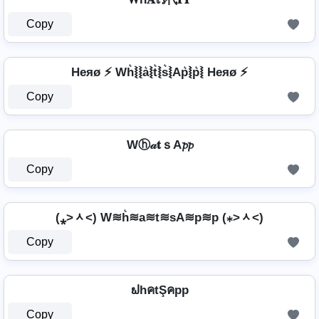
Copy
Heяø ⚡ Wh͛⦚⦚a͛⦚t͛⦚s͛⦚Ap͛⦚p͛⦚ Heяø ⚡
Copy
Wⓗ𝒶𝐭ｓA𝓹𝓹
Copy
(⁎˃ᆺ˂) W≋h͛≋a≋t≋sA≋p≋p (⁎˃ᆺ˂)
Copy
ຟhคtŞคpp
Copy