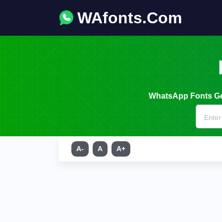
WAfonts.Com
WhatsApp Fonts Gen
A-
A
A+