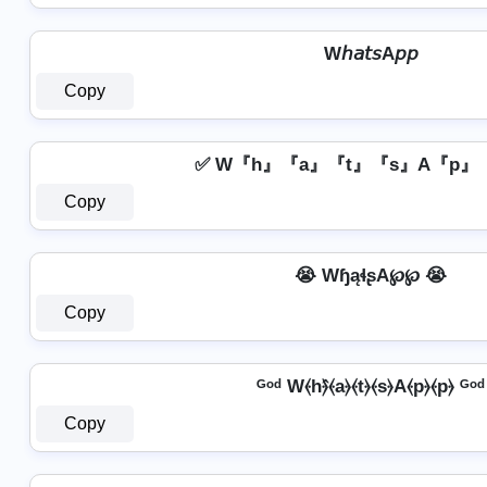
W𝘩𝘢𝘵𝘴A𝘱𝘱
Copy
✅ W『h』『a』『t』『s』A『p』
Copy
😭 WɧąɬʂA℘℘ 😭
Copy
ᴳᵒᵈ W⦑h⦒̂⦑a⦒⦑t⦒⦑s⦒A⦑p⦒⦑p⦒ ᴳᵒᵈ
Copy