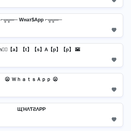
⌐╦╦═─ Wнат$App ⌐╦╦═─
【h】⃣【a】【t】【s】A【p】【p】 🌇
😦 ＷｈａｔｓＡｐｐ 😦
ЩΉΛƬƧΛPP