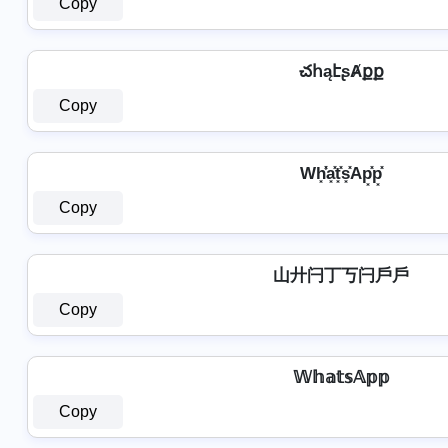
Copy
చհąէʂȺքք
Copy
Wh͓̽̾a͓̽t͓̽s͓̽Ap͓̽p͓̽
Copy
山廾闩丁丂闩戶戶
Copy
𝕎𝕙𝕒𝕥𝕤𝔸𝕡𝕡
Copy