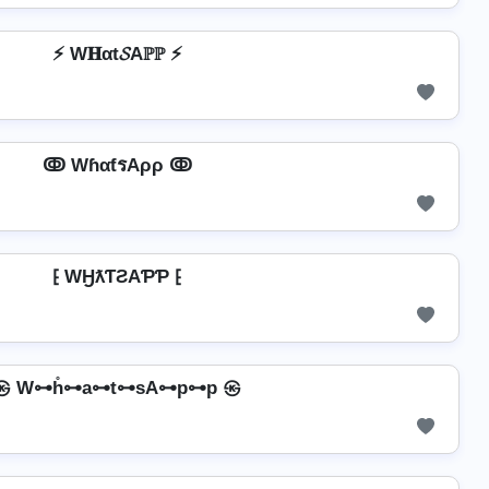
⚡ W𝐇αt𝓢Aℙℙ ⚡
ↂ WɦαƭรAρρ ↂ
⁅ WӇƛƬƧAƤƤ ⁅
㉿ W⊶h̊⊶a⊶t⊶sA⊶p⊶p ㉿