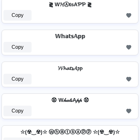
⪔ W𝓗Ⓐ𝐭ѕAƤƤ ⪔
Copy
𝕎𝕙𝕒𝕥𝕤𝔸𝕡𝕡
Copy
𝓦𝓱𝓪𝓽𝓼𝓐𝓹𝓹
Copy
😧 W𝒽𝒶𝓉𝓈A𝓅𝓅 😧
Copy
☆(☢‿☢)☆ ⓌⓗⓐⓣⓢⒶⓟⓟ ☆(☢‿☢)☆