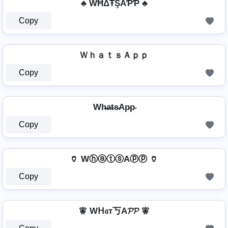
♣ WĦΔŦŞAƤƤ ♣
Copy
ＷｈａｔｓＡｐｐ
Copy
Wh̴̶a̴t̴s̴Ap̴p̴
Copy
🏺 WⓗⓐⓣⓢAⓟⓟ 🏺
Copy
🧚 Wᕼ𝔞т丂A𝓟𝓟 🧚