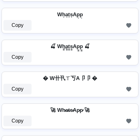
Wh͙a͙t͙s͙Ap͙p͙
Copy
🍒 Wh̳̲a̳t̳s̳Ap̳p̳ 🍒
Copy
� W卄卂ㄒ丂A卩卩 �
Copy
🚀 Wh̷a̷t̷s̷Ap̷p̷ 🚀
Copy