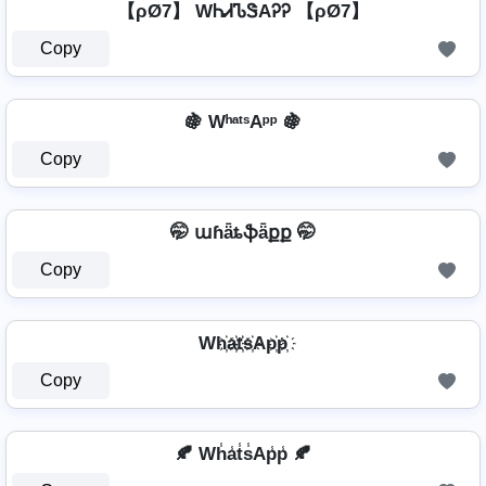
【ρØ7】 WᏂᏗᏖᏕAᎮᎮ 【ρØ7】
Copy
🍇 WʰᵃᵗˢAᵖᵖ 🍇
Copy
🤭 աɦǟȶֆǟքք 🤭
Copy
Wh҉a҉t҉s҉Ap҉p҉
Copy
🍂 Wh̾a̾t̾s̾Ap̾p̾ 🍂