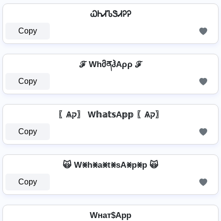
ᏇᏂᏗᏖᏕᏗᎮᎮ
Copy
ℱ WhმནჰAρρ ℱ
Copy
〖Ѧק〗 W𝕙𝕒𝕥𝕤A𝕡𝕡 〖Ѧק〗
Copy
🙀 W⨳h⨳a⨳t⨳sA⨳p⨳p 🙀
Copy
Wнат$App