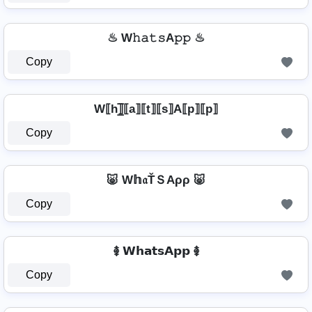
♨ W𝚑𝚊𝚝𝚜A𝚙𝚙 ♨
Copy
W⟦h⟧̲̅⟦a⟧⟦t⟧⟦s⟧A⟦p⟧⟦p⟧
Copy
🐷 W𝕙𝔞ŤＳAρρ 🐷
Copy
࿅ 𝗪𝗵𝗮𝘁𝘀𝗔𝗽𝗽 ࿅
Copy