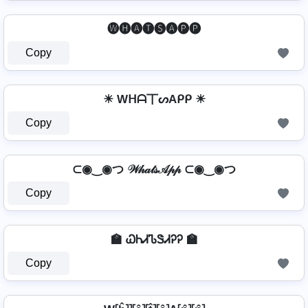
🅦🅗🅐🅣🅢🅐🅟🅟
Copy
☀ Wᕼᗩ丅ᔕAᑭᑭ ☀
Copy
⊂◉‿◉つ 𝒲𝒽𝒶𝓉𝓈𝒜𝓅𝓅 ⊂◉‿◉つ
Copy
🏫 ᏇᏂᏗᏖᏕᏗᎮᎮ 🏫
Copy