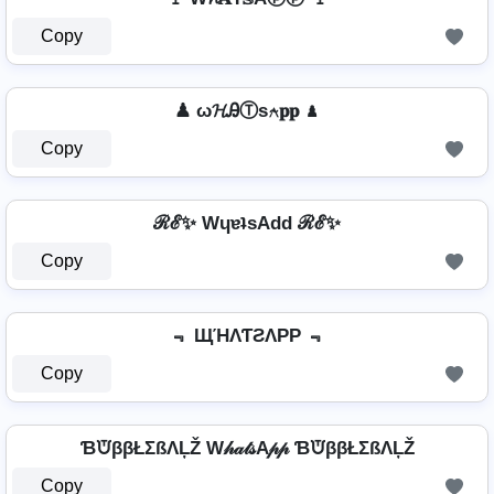
Copy
♟ ω𝓗ᎯⓉѕ⍲𝐩𝐩 ♟
Copy
ℛℰ✨ WɥɐʇsAdd ℛℰ✨
Copy
﹃ ЩΉΛƬƧΛPP ﹃
Copy
ƁᙈββŁΣßΛĻŽ W𝒽𝒶𝓉𝓈A𝓅𝓅 ƁᙈββŁΣßΛĻŽ
Copy