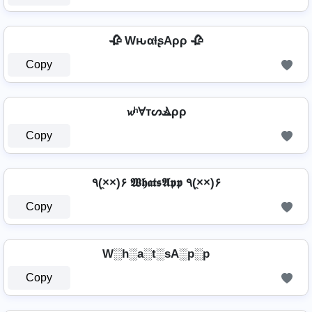
🥀 WԋαƚʂAρρ 🥀
Copy
𝔀ʰⱯтᔕⳚρρ
Copy
٩(×̯×)۶ 𝖂𝖍𝖆𝖙𝖘𝕬𝖕𝖕 ٩(×̯×)۶
Copy
W░h░a░t░sA░p░p
Copy