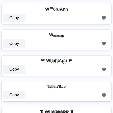
Wᄅ6bɹAnn
Copy
Wₕₐₜₛₐₚₚ
Copy
🚥 Wh͓̽a͓̽t͓̽s͓̽Ap͓̽p͓̽ 🚥
Copy
𝔚𝔥𝔞𝔱𝔰𝔄𝔭𝔭
Copy
♜ ₩Ⱨ₳₮₴₳₱₱ ♜