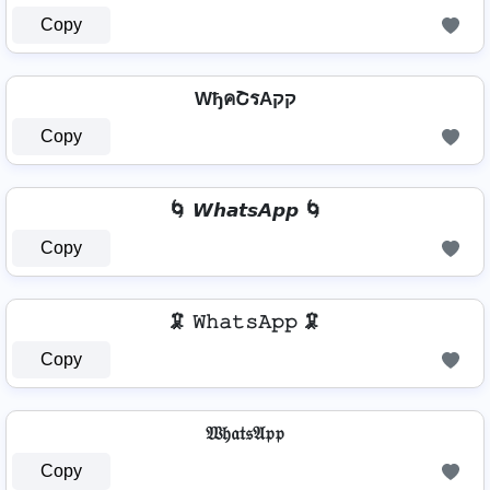
Copy
WђคՇรAקק
Copy
🌀 𝙒𝙝𝙖𝙩𝙨𝘼𝙥𝙥 🌀
Copy
🦑 𝚆𝚑𝚊𝚝𝚜𝙰𝚙𝚙 🦑
Copy
𝔚𝔥𝔞𝔱𝔰𝔄𝔭𝔭
Copy