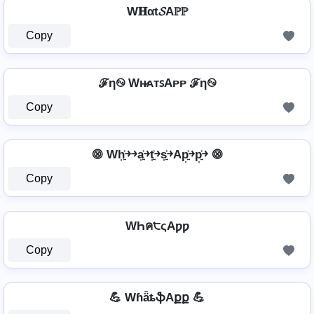
W𝐇αt𝓢Aℙℙ
Copy
ℱη࿊ Wʜ̷ᴀᴛꜱAᴘᴘ ℱη࿊
Copy
⨷ Wh͎͍͐￫￫a͎͍͐￫t͎͍͐￫s͎͍͐￫Ap͎͍͐￫p͎͍͐￫ ⨷
Copy
WҺค੮ςAƿƿ
Copy
💪 WɦǟȶֆAքք 💪