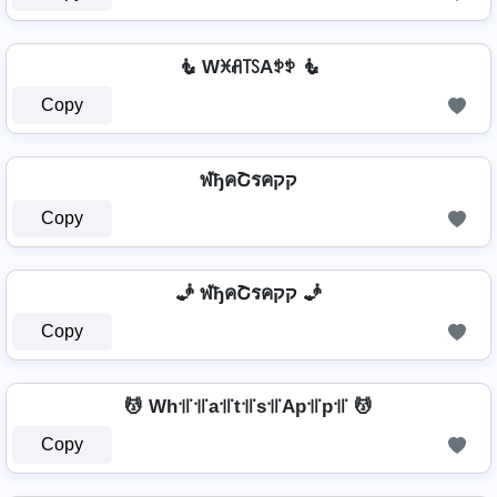
🧜️ Wꁝꋬ꓄ꇙAꉣꉣ 🧜️
Copy
ฬђคՇรคקק
Copy
🧞 ฬђคՇรคקק 🧞
Copy
💆 Wh꜉꜍꜉꜍a꜉꜍t꜉꜍s꜉꜍Ap꜉꜍p꜉꜍ 💆
Copy