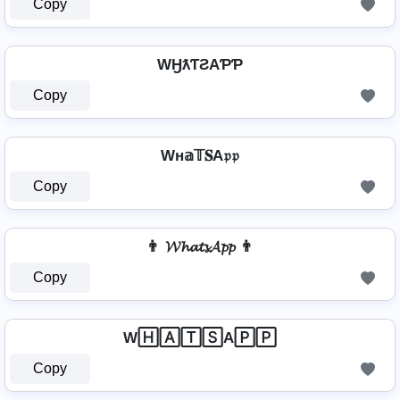
Copy
⁣ WӇƛƬƧAƤƤ ⁣
Copy
Wн𝕒𝕋𝐒A𝔭𝔭
Copy
👨 𝓦𝓱𝓪𝓽𝓼𝓐𝓹𝓹 👨
Copy
W🄷🄰🅃🅂A🄿🄿
Copy