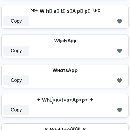
༺ W h⃣ a⃣ t⃣ s⃣A p⃣ p⃣ ༺
Copy
W𝖍𝖆𝖙𝖘A𝖕𝖕
Copy
WнαтѕAρρ
Copy
✦ Wh⋆͎͍͐⋆a⋆t⋆s⋆Ap⋆p⋆ ✦
Copy
🍷 W𝓱𝐀Ť𝕤Aⓟⓟ 🍷