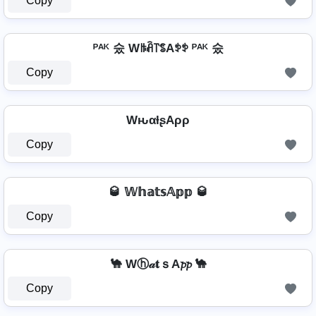
Copy
ᴾᴬᴷ 숬 Wꑛꋫ꓅ꌚAꉣꉣ ᴾᴬᴷ 숬
Copy
WԋαƚʂAρρ
Copy
🥃 𝕎𝕙𝕒𝕥𝕤𝔸𝕡𝕡 🥃
Copy
🐪 Wⓗ𝒶𝐭ｓA𝓹𝓹 🐪
Copy