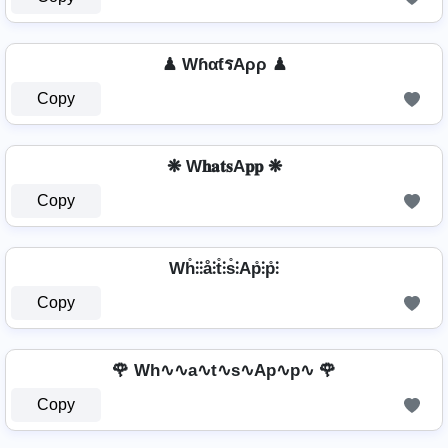
♟ WɦαƭรAρρ ♟
Copy
❋ W𝐡𝐚𝐭𝐬A𝐩𝐩 ❋
Copy
Wh̊⫶⫶å⫶t̊⫶s̊⫶Ap̊⫶p̊⫶
Copy
🌹 Wh∿∿a∿t∿s∿Ap∿p∿ 🌹
Copy