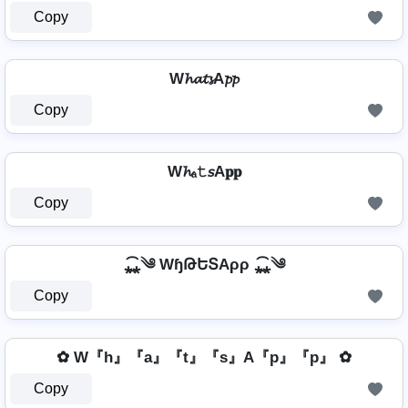
Copy
W𝓱𝓪𝓽𝓼A𝓹𝓹
Copy
W𝓱ₐ𝚝𝘴A𝐩𝐩
Copy
⁎̯͡⁎༄ WɧԹԵՏAρρ ⁎̯͡⁎༄
Copy
✿ W『h』『a』『t』『s』A『p』『p』 ✿
Copy