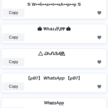
♋ W⊶h̊⊶a⊶t⊶sA⊶p⊶p ♋
Copy
🏟️ 𝐖ħ𝐀𝕥𝓼卂𝐏𝐏 🏟️
Copy
⃤ ᏇᏂᏗᏖᏕᏗᎮᎮ ⃤
Copy
【ρØ7】 𝘞𝘩𝘢𝘵𝘴𝘈𝘱𝘱 【ρØ7】
Copy
Wh̷̲a̲t̲s̲Ap̲p̲