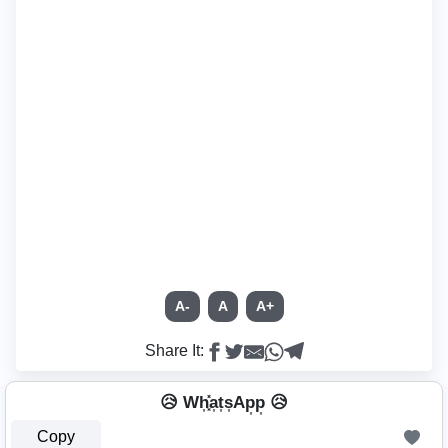
A-
A
A+
Share It:
😥 Wh͎͓̽a͎t͎s͎Ap͎p͎ 😥
Copy