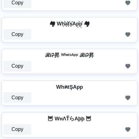
Copy
🏘️ Wh͓̽̾a͓̽t͓̽s͓̽Ap͓̽p͓̽ 🏘️
Copy
ℛɨᎮ昇 ᵂʰᵃᵗˢᴬᵖᵖ ℛɨᎮ昇
Copy
WhคtŞApp
Copy
🦉 WнΛŤらAþþ 🦉
Copy