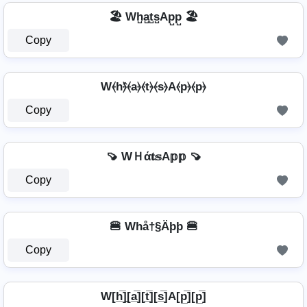
🏖️ Wh̺a̺t̺s̺Ap̺p̺ 🏖️
Copy
W⦑h⦒̂⦑a⦒⦑t⦒⦑s⦒A⦑p⦒⦑p⦒
Copy
🍠 WＨά𝐭𝕤A𝕡𝕡 🍠
Copy
🍔 Whå†§Äþþ 🍔
Copy
W[h̲̅]̼[a̲̅][t̲̅][s̲̅]A[p̲̅][p̲̅]