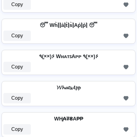
Copy
😴 Wh͛⦚⦚a͛⦚t͛⦚s͛⦚Ap͛⦚p͛⦚ 😴
Copy
٩(×̯×)۶ WʜᴀᴛꜱAᴘᴘ ٩(×̯×)۶
Copy
𝓦𝓱𝓪𝓽𝓼𝓐𝓹𝓹
Copy
WⱧ̼₳₮₴A₱₱
Copy