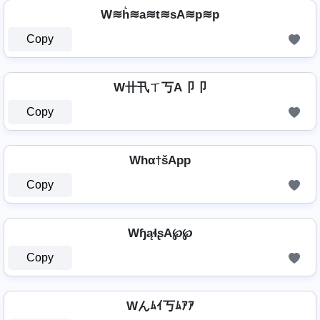
W≋h͛≋a≋t≋sA≋p≋p
Copy
W卄卂ㄒ丂A卩卩
Copy
Whα†šApp
Copy
WɧąɬʂA℘℘
Copy
Wんﾑｲ丂ﾑｱｱ