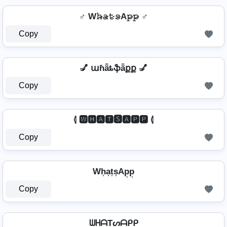
♂️ W𝚑̷̴𝚊̷𝚝̷𝚜̷A𝚙̷𝚙̷ ♂️
Copy
💅 աɦǟȶֆǟքք 💅
Copy
⦉ 🆆🅷🅰🆃🆂🅰🅿🅿 ⦉
Copy
Wh͎a͎t͎s͎Ap͎p͎
Copy
ᗯᕼᗩTᔕᗩᑭᑭ