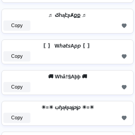
♬ చհąէʂȺքք ♬
Copy
〖〗 W𝘩𝘢𝘵𝘴A𝘱𝘱 〖〗
Copy
🚚 Whå†§Aþþ 🚚
Copy
☀≡☀ ῳɧąɬʂą℘℘ ☀≡☀
Copy