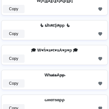
W⦏ĥ⦎⦎⦏â⦎⦏t̂⦎⦏ŝ⦎A⦏p̂⦎⦏p̂⦎
Copy
🧜️ ຟhคtŞคpp 🧜️
Copy
🎓 W♥h͛♥a♥t♥sA♥p♥p 🎓
Copy
Wh̶a̶t̶s̶Ap̶p̶
Copy
ωнαтѕαρρ
Copy