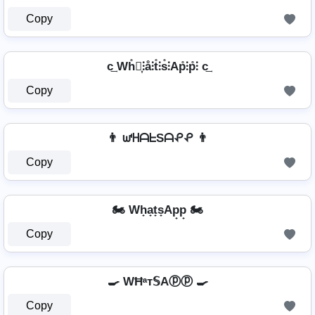
Copy
c͢ Wh̊⫶͎⫶å⫶t̊⫶s̊⫶Ap̊⫶p̊⫶ c͢
Copy
👨 ᘺᕼᗩᖶSᗩᕵᕵ 👨
Copy
🏍️ Wh̟a̟t̟s̟Ap̟p̟ 🏍️
Copy
🍳 WĦᵃт𝕊Aⓟⓟ 🍳
Copy