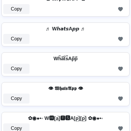
Copy
♬ W𝙝𝙖𝙩𝙨A𝙥𝙥 ♬
Copy
Wh͆a͆t͆s͆Ap͆p͆
Copy
👁️ 𝖂𝖍𝖆𝖙𝖘𝕬𝖕𝖕 👁️
Copy
✿◉●•◦ W🅷[a̲̅]🆃🆂A[p̲̅][p̲̅] ✿◉●•◦
Copy