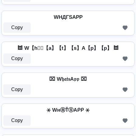
WHДΓSAPP
Copy
🕍 W【h】⃣【a】【t】【s】A【p】【p】 🕍
Copy
⌧ W𝔥𝔞𝔱𝔰A𝔭𝔭 ⌧
Copy
⚹ WнⓐŤⓢAᑭᑭ ⚹
Copy