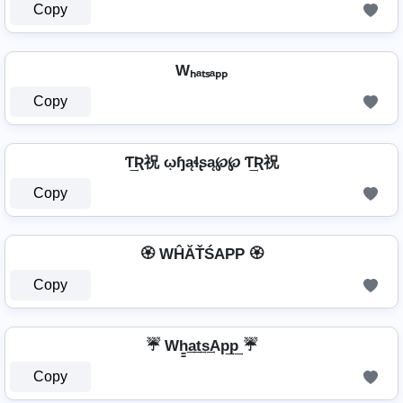
Copy
Wₕₐₜₛₐₚₚ
Copy
Ƭ͢Ʀ祝 ῳɧąɬʂą℘℘ Ƭ͢Ʀ祝
Copy
🏵️ WĤĂŤŚAРР 🏵️
Copy
☔ Wh̳͢a͢t͢s͢Ap͢p͢ ☔
Copy