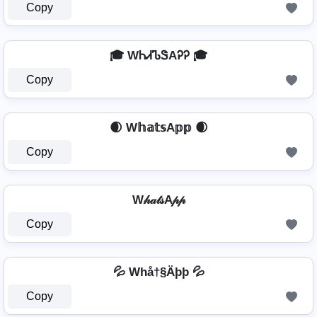
Copy
🎓 WᏂᏗᏖᏕAᎮᎮ 🎓
Copy
🌒 W𝕙𝕒𝕥𝕤A𝕡𝕡 🌒
Copy
W𝒽𝒶𝓉𝓈A𝓅𝓅
Copy
💦 Whå†§Äþþ 💦
Copy