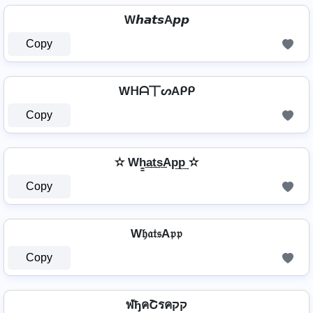
W𝙝𝙖𝙩𝙨A𝙥𝙥
Copy
Wᕼᗩ丅ᔕAᑭᑭ
Copy
✫ Wh̳͢a͢t͢s͢Ap͢p͢ ✫
Copy
W𝔥𝔞𝔱𝔰A𝔭𝔭
Copy
ฬђคՇรคקק