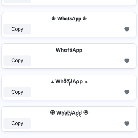
⁜ W𝐡𝐚𝐭𝐬A𝐩𝐩 ⁜
Copy
Whα†šApp
Copy
⟁ WhმནჰAρρ ⟁
Copy
🏵️ Wh͓̽a͓̽t͓̽s͓̽Ap͓̽p͓̽ 🏵️
Copy