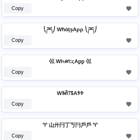
Copy
⎝ཌད⎠ WħάţşAρρ ⎝ཌད⎠
Copy
巛 WҺค੮ςAƿƿ 巛
Copy
Wꑛꋫ꓅ꌚAꉣꉣ
Copy
♈ 山廾闩丁丂闩戶戶 ♈
Copy