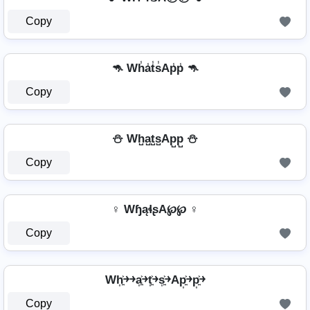
Copy
🦘 Wh̾a̾t̾s̾Ap̾p̾ 🦘
Copy
⛄ Wh̺a̺t̺s̺Ap̺p̺ ⛄
Copy
♀ WɧąɬʂA℘℘ ♀
Copy
Wh͎͍͐￫￫a͎͍͐￫t͎͍͐￫s͎͍͐￫Ap͎͍͐￫p͎͍͐￫
Copy