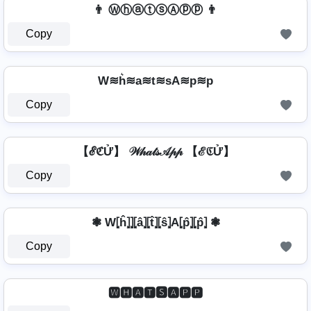
👨 ⓌⓗⓐⓣⓢⒶⓟⓟ 👨
Copy
W≋h͛≋a≋t≋sA≋p≋p
Copy
【ℰℭỬ】 𝒲𝒽𝒶𝓉𝓈𝒜𝓅𝓅 【ℰℭỬ】
Copy
❃ W⦏ĥ⦎⦎⦏â⦎⦏t̂⦎⦏ŝ⦎A⦏p̂⦎⦏p̂⦎ ❃
Copy
🆆🅷🅰🆃🆂🅰🅿🅿