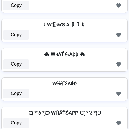
Copy
♮ Wⓗค𝓉ＳA卩卩 ♮
Copy
🐲 WнΛŤらAþþ 🐲
Copy
Wꁝꋬ꓄ꇙAꉣꉣ
Copy
ᕦ( ͡° ͜ʖ ͡°)ᕤ WĤĂŤŚAРР ᕦ( ͡° ͜ʖ ͡°)ᕤ
Copy