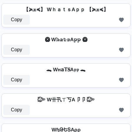
【≽ܫ≼】 WｈａｔｓAｐｐ 【≽ܫ≼】
Copy
🥝 W𝚑̷̴𝚊̷𝚝̷𝚜̷A𝚙̷𝚙̷ 🥝
Copy
🐊 Wн𝕒𝕋𝐒A𝔭𝔭 🐊
Copy
㍇⃝ᴵᵖ W卄卂ㄒ丂A卩卩 ㍇⃝ᴵᵖ
Copy
WɧԹԵՏAρρ