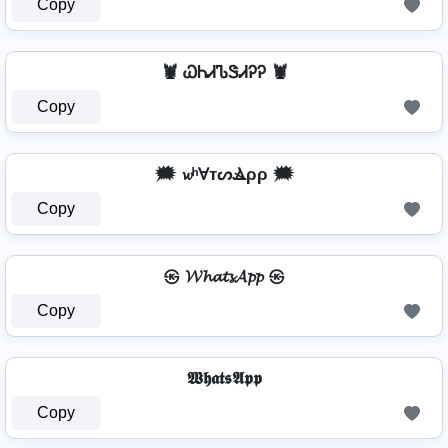
Copy
🦞 ᏇᏂᏗᏖᏕᏗᎮᎮ 🦞
Copy
🗯️ 𝔀ʰⱯтᔕⳚρρ 🗯️
Copy
㉿ 𝓦𝓱𝓪𝓽𝓼𝓐𝓹𝓹 ㉿
Copy
𝖂𝖍𝖆𝖙𝖘𝕬𝖕𝖕
Copy