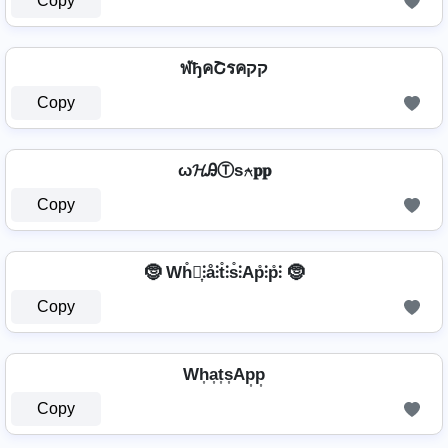
Copy
ฬђคՇรคקק
Copy
ω𝓗ᎯⓉѕ⍲𝐩𝐩
Copy
🤶 Wh̊⫶͎⫶å⫶t̊⫶s̊⫶Ap̊⫶p̊⫶ 🤶
Copy
Wh͎a͎t͎s͎Ap͎p͎
Copy