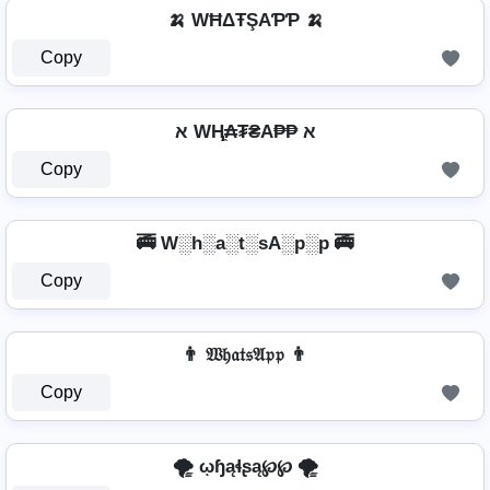
🍌 WĦΔŦŞAƤƤ 🍌
Copy
א WⱧ̼₳₮₴A₱₱ א
Copy
🚎 W░h░a░t░sA░p░p 🚎
Copy
👨 𝔚𝔥𝔞𝔱𝔰𝔄𝔭𝔭 👨
Copy
🌪️ ῳɧąɬʂą℘℘ 🌪️