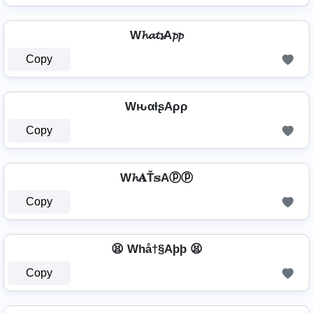
W𝓱𝓪𝓽𝓼A𝓹𝓹
Copy
WԋαƚʂAρρ
Copy
W𝓱𝐀Ť𝕤Aⓟⓟ
Copy
😫 Whå†§Aþþ 😫
Copy