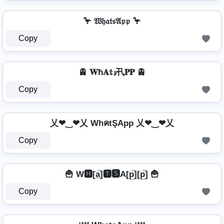
🦩 𝔚𝔥𝔞𝔱𝔰𝔄𝔭𝔭 🦩
Copy
🚊 𝐖ħ𝐀𝕥𝓼卂𝐏𝐏 🚊
Copy
乂❤‿❤乂 WhคtŞApp 乂❤‿❤乂
Copy
🍟 W🅷[a̲̅]🆃🆂A[p̲̅][p̲̅] 🍟
Copy