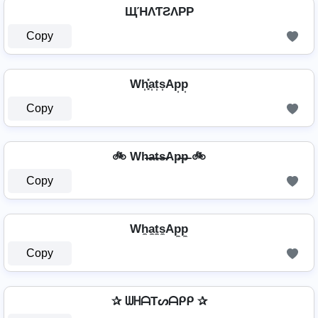
ЩΉΛƬƧΛPP
Copy
Wh͎͓̽a͎t͎s͎Ap͎p͎
Copy
🚲 Wh̶a̶t̶s̶Ap̶p̶ 🚲
Copy
Wh̼a̼t̼s̼Ap̼p̼
Copy
✰ ᗯᕼᗩTᔕᗩᑭᑭ ✰