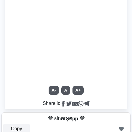
A-
A
A+
Share It:
💜 ຟhคtŞคpp 💜
Copy