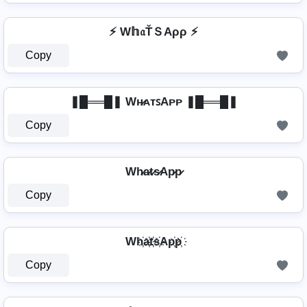
⚡ W𝕙𝔞ŤＳAρρ ⚡
Copy
❚█══█❚ Wʜ̷ᴀᴛꜱAᴘᴘ ❚█══█❚
Copy
Wh̷a̷t̷s̷Ap̷p̷
Copy
Wh҉a҉t҉s҉Ap҉p҉
Copy