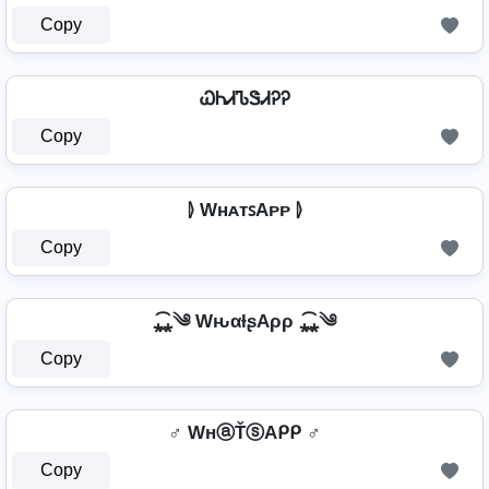
Copy
ᏇᏂᏗᏖᏕᏗᎮᎮ
Copy
⦊ WʜᴀᴛꜱAᴘᴘ ⦊
Copy
⁎̯͡⁎༄ WԋαƚʂAρρ ⁎̯͡⁎༄
Copy
♂️ WнⓐŤⓢAᑭᑭ ♂️
Copy