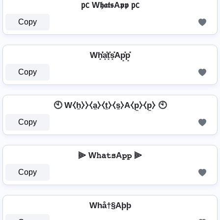
㍶ W𝖍𝖆𝖙𝖘A𝖕𝖕 ㍶
Copy
Wh͓̽̾a͓̽t͓̽s͓̽Ap͓̽p͓̽
Copy
🕙 W⧼h̼⧽⧽⧼a̼⧽⧼t̼⧽⧼s̼⧽A⧼p̼⧽⧼p̼⧽ 🕙
Copy
⫸ W𝚑𝚊𝚝𝚜A𝚙𝚙 ⫸
Copy
Whå†§Aþþ