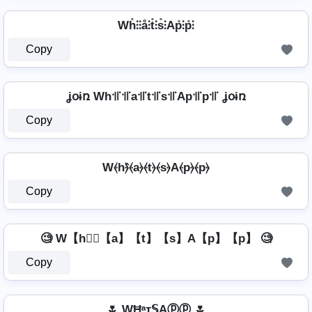
Wh̊⫶⫶å⫶t̊⫶s̊⫶Ap̊⫶p̊⫶
Copy
ʝօɨռ Wh꜉꜍꜉꜍a꜉꜍t꜉꜍s꜉꜍Ap꜉꜍p꜉꜍ ʝօɨռ
Copy
W⦑h⦒̂⦑a⦒⦑t⦒⦑s⦒A⦑p⦒⦑p⦒
Copy
🧐 W【h】⃣【a】【t】【s】A【p】【p】 🧐
Copy
🌷 WĦᵃт𝕊Aⓟⓟ 🌷