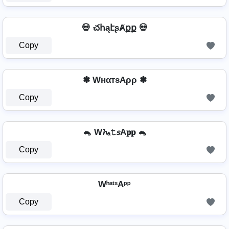
💀 చհąէʂȺքք 💀
Copy
✽ WнαтѕAρρ ✽
Copy
🐁 W𝓱ₐ𝚝𝘴A𝐩𝐩 🐁
Copy
WʰᵃᵗˢAᵖᵖ
Copy