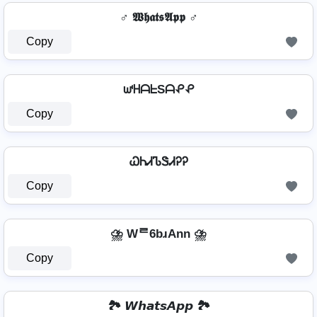
♂️ 𝖂𝖍𝖆𝖙𝖘𝕬𝖕𝖕 ♂️
Copy
ᘺᕼᗩᖶSᗩᕵᕵ
Copy
ᏇᏂᏗᏖᏕᏗᎮᎮ
Copy
⛈️ Wᄅ6bɹAnn ⛈️
Copy
🏞️ 𝙒𝙝𝙖𝙩𝙨𝘼𝙥𝙥 🏞️