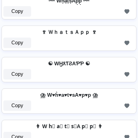
ᴵᴬᴹ Wh̟a̟t̟s̟Ap̟p̟ ᴵᴬᴹ
Copy
🍷 ＷｈａｔｓＡｐｐ 🍷
Copy
☯ WӇƛƬƧAƤƤ ☯
Copy
⛈️ W♥h͛♥a♥t♥sA♥p♥p ⛈️
Copy
👨 W h⃣ a⃣ t⃣ s⃣A p⃣ p⃣ 👨
Copy