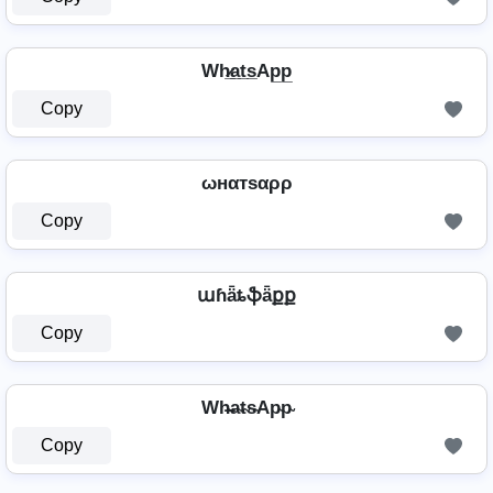
Wh̷̲a̲t̲s̲Ap̲p̲
Copy
ωнαтѕαρρ
Copy
աɦǟȶֆǟքք
Copy
Wh̴̶a̴t̴s̴Ap̴p̴
Copy