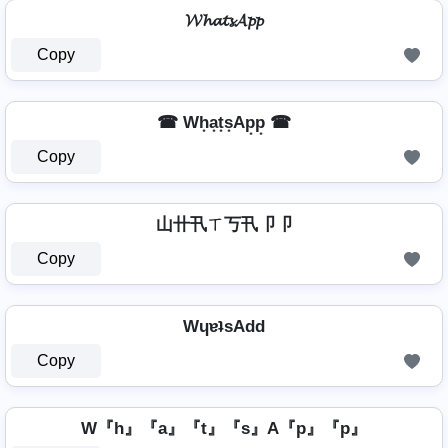
𝓦𝓱𝓪𝓽𝓼𝓐𝓹𝓹
Copy
☎ Wh͙a͙t͙s͙Ap͙p͙ ☎
Copy
山卄卂ㄒ丂卂卩卩
Copy
WɥɐʇsAdd
Copy
W『h』『a』『t』『s』A『p』『p』