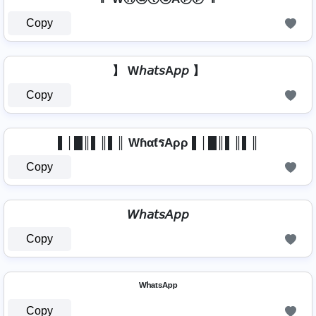
Copy
】 W𝘩𝘢𝘵𝘴A𝘱𝘱 】
Copy
▌│█║▌║▌║ WɦαƭรAρρ ▌│█║▌║▌║
Copy
𝘞𝘩𝘢𝘵𝘴𝘈𝘱𝘱
Copy
ᵂʰᵃᵗˢᴬᵖᵖ
Copy