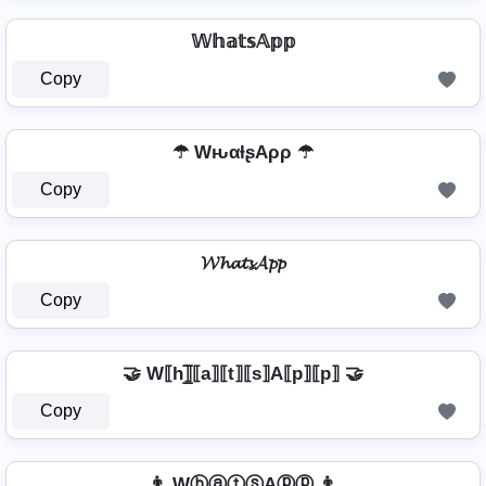
𝕎𝕙𝕒𝕥𝕤𝔸𝕡𝕡
Copy
☂ WԋαƚʂAρρ ☂
Copy
𝓦𝓱𝓪𝓽𝓼𝓐𝓹𝓹
Copy
🤝 W⟦h⟧̲̅⟦a⟧⟦t⟧⟦s⟧A⟦p⟧⟦p⟧ 🤝
Copy
👨 WⓗⓐⓣⓢAⓟⓟ 👨