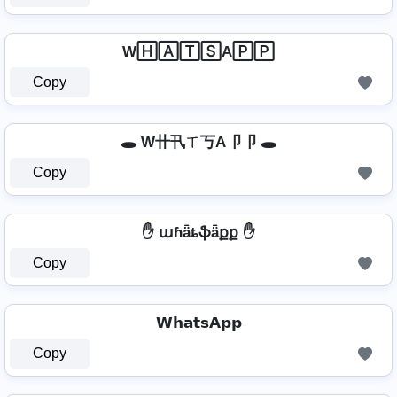
W🄷🄰🅃🅂A🄿🄿
Copy
🕳️ W卄卂ㄒ丂A卩卩 🕳️
Copy
✋ աɦǟȶֆǟքք ✋
Copy
𝗪𝗵𝗮𝘁𝘀𝗔𝗽𝗽
Copy