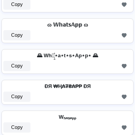
Copy
ɷ 𝕎𝕙𝕒𝕥𝕤𝔸𝕡𝕡 ɷ
Copy
🌄 Wh⋆͎͍͐⋆a⋆t⋆s⋆Ap⋆p⋆ 🌄
Copy
ÐЯ ₩Ⱨ₳₮₴₳₱₱ ÐЯ
Copy
Wₕₐₜₛₐₚₚ
Copy