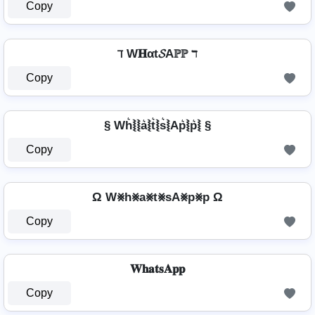
Copy
ℸ W𝐇αt𝓢Aℙℙ ℸ
Copy
§ Wh͛⦚⦚a͛⦚t͛⦚s͛⦚Ap͛⦚p͛⦚ §
Copy
Ω W⨳h⨳a⨳t⨳sA⨳p⨳p Ω
Copy
𝐖𝐡𝐚𝐭𝐬𝐀𝐩𝐩
Copy