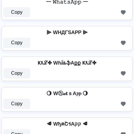
一 𝚆𝚑𝚊𝚝𝚜𝙰𝚙𝚙 一
Copy
⫸ WHДΓSAPP ⫸
Copy
Ҝƛℒ✤ WɦǟȶֆAքք Ҝƛℒ✤
Copy
🌖 Wⓗ𝒶𝐭ｓA𝓹𝓹 🌖
Copy
🥩 WђคՇรAקק 🥩