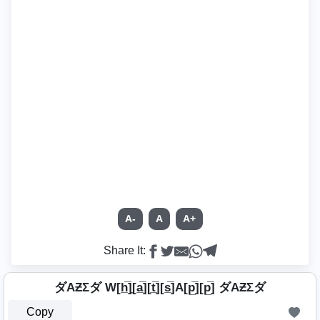
A-
A
A+
Share It:
ダAƵΣダ W[h̲̅]̼[a̲̅][t̲̅][s̲̅]A[p̲̅][p̲̅] ダAƵΣダ
Copy