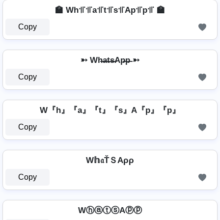
🏫 Wh꜉꜍꜉꜍a꜉꜍t꜉꜍s꜉꜍Ap꜉꜍p꜉꜍ 🏫
Copy
➳ Wh̶a̶t̶s̶Ap̶p̶ ➳
Copy
W『h』『a』『t』『s』A『p』『p』
Copy
W𝕙𝔞ŤＳAρρ
Copy
WⓗⓐⓣⓢAⓟⓟ