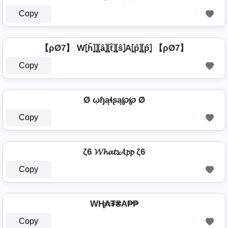
Copy
【ρØ7】 W⦏ĥ⦎⦎⦏â⦎⦏t̂⦎⦏ŝ⦎A⦏p̂⦎⦏p̂⦎ 【ρØ7】
Copy
Ø ῳɧąɬʂą℘℘ Ø
Copy
ζ6 𝓦𝓱𝓪𝓽𝓼𝓐𝓹𝓹 ζ6
Copy
WⱧ̼₳₮₴A₱₱
Copy