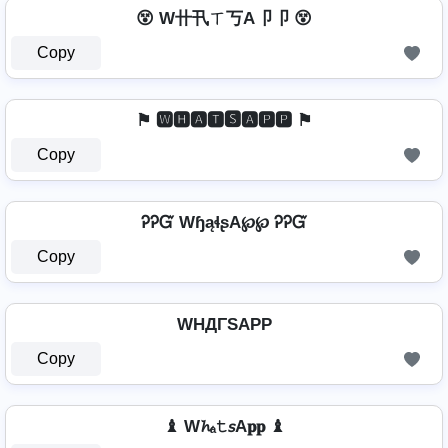
😵 W卄卂ㄒ丂A卩卩 😵
Copy
⚑ 🆆🅷🅰🆃🆂🅰🅿🅿 ⚑
Copy
ᎮᎮᏳ WɧąɬʂA℘℘ ᎮᎮᏳ
Copy
WHДΓSAPP
Copy
♝ W𝓱ₐ𝚝𝘴A𝐩𝐩 ♝