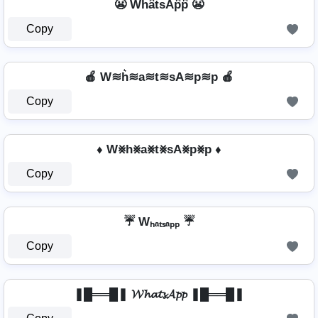
😬 Wh͆a͆t͆s͆Ap͆p͆ 😬
Copy
🍎 W≋h͛≋a≋t≋sA≋p≋p 🍎
Copy
♦ W⨳h⨳a⨳t⨳sA⨳p⨳p ♦
Copy
☔ Wₕₐₜₛₐₚₚ ☔
Copy
❚█══█❚ 𝓦𝓱𝓪𝓽𝓼𝓐𝓹𝓹 ❚█══█❚