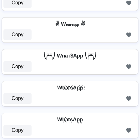
Copy
✌️ Wₕₐₜₛₐₚₚ ✌️
Copy
⎝ཌད⎠ Wнат$App ⎝ཌད⎠
Copy
Wh҉a҉t҉s҉Ap҉p҉
Copy
Wh͎͓̽a͎t͎s͎Ap͎p͎
Copy