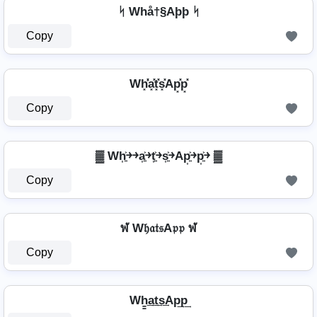
ᛋ Whå†§Aþþ ᛋ
Copy
Wh͓̽̾a͓̽t͓̽s͓̽Ap͓̽p͓̽
Copy
▓ Wh͎͍͐￫￫a͎͍͐￫t͎͍͐￫s͎͍͐￫Ap͎͍͐￫p͎͍͐￫ ▓
Copy
ฬ W𝔥𝔞𝔱𝔰A𝔭𝔭 ฬ
Copy
Wh̳͢a͢t͢s͢Ap͢p͢