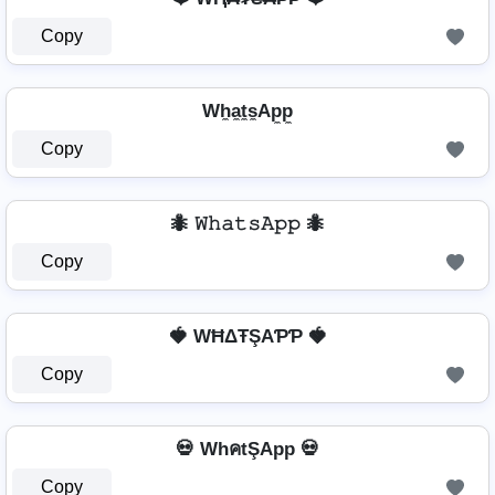
Copy
Wh̼a̼t̼s̼Ap̼p̼
Copy
🐜 𝚆𝚑𝚊𝚝𝚜𝙰𝚙𝚙 🐜
Copy
🍓 WĦΔŦŞAƤƤ 🍓
Copy
💀 WhคtŞApp 💀
Copy