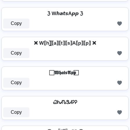
ℨ W𝙝𝙖𝙩𝙨A𝙥𝙥 ℨ
Copy
❌ W⟦h⟧̲̅⟦a⟧⟦t⟧⟦s⟧A⟦p⟧⟦p⟧ ❌
Copy
⃞ 𝖂𝖍𝖆𝖙𝖘𝕬𝖕𝖕 ⃞
Copy
ᏇᏂᏗᏖᏕᏗᎮᎮ
Copy