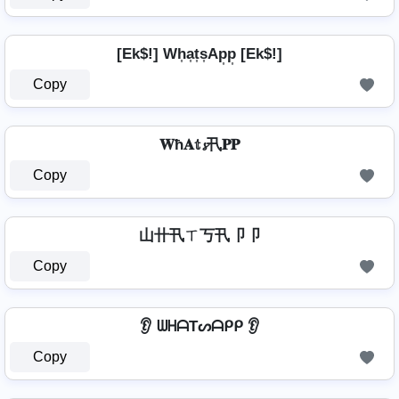
[Ek$!] Wh͎a͎t͎s͎Ap͎p͎ [Ek$!]
Copy
𝐖ħ𝐀𝕥𝓼卂𝐏𝐏
Copy
山卄卂ㄒ丂卂卩卩
Copy
👂 ᗯᕼᗩTᔕᗩᑭᑭ 👂
Copy