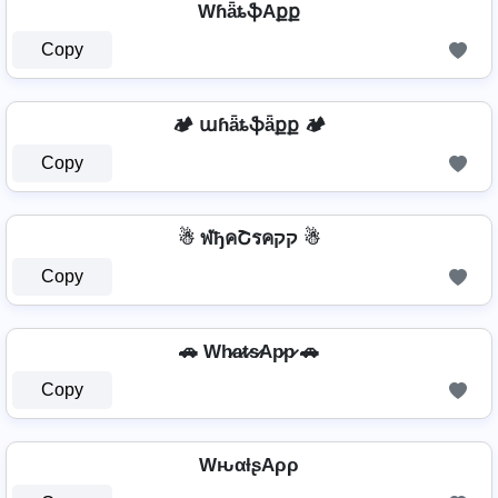
WɦǟȶֆAքք
Copy
🏕️ աɦǟȶֆǟքք 🏕️
Copy
☃ ฬђคՇรคקק ☃
Copy
🚗 Wh̷a̷t̷s̷Ap̷p̷ 🚗
Copy
WԋαƚʂAρρ