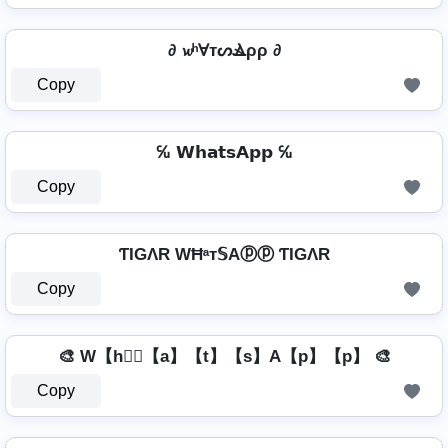
∂ 𝔀ʰⱯтᔕⳚρρ ∂
Copy
℆ 𝗪𝗵𝗮𝘁𝘀𝗔𝗽𝗽 ℆
Copy
ƬIGΛR WĦᵃт𝕊Aⓟⓟ ƬIGΛR
Copy
🎨 W【h】⃣【a】【t】【s】A【p】【p】 🎨
Copy