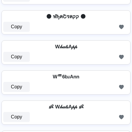
🌑 ฬђคՇรคקק 🌑
Copy
W𝒽𝒶𝓉𝓈A𝓅𝓅
Copy
Wᄅ6bɹAnn
Copy
👶 W𝒽𝒶𝓉𝓈A𝓅𝓅 👶
Copy