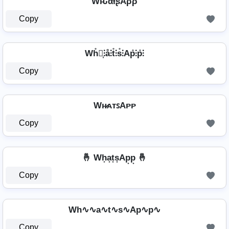
WԋαƚʂAρρ
Copy
Wh̊⫶͎⫶å⫶t̊⫶s̊⫶Ap̊⫶p̊⫶
Copy
Wʜ̷ᴀᴛꜱAᴘᴘ
Copy
🤞 Wh͙a͙t͙s͙Ap͙p͙ 🤞
Copy
Wh∿∿a∿t∿s∿Ap∿p∿
Copy