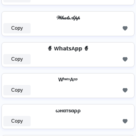
𝒲𝒽𝒶𝓉𝓈𝒜𝓅𝓅
Copy
🧙 W𝕙𝕒𝕥𝕤A𝕡𝕡 🧙
Copy
WʰᵃᵗˢAᵖᵖ
Copy
ωнαтѕαρρ
Copy