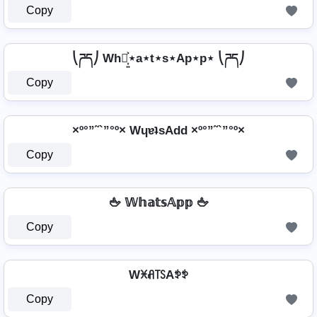
Copy
⎝ཌད⎠ Wh⋆͎͍͐⋆a⋆t⋆s⋆Ap⋆p⋆ ⎝ཌད⎠
Copy
×º°”˜`”°º× WɥɐʇsAdd ×º°”˜`”°º×
Copy
🖕 𝕎𝕙𝕒𝕥𝕤𝔸𝕡𝕡 🖕
Copy
Wꁝꋬ꓄ꇙAꉣꉣ
Copy