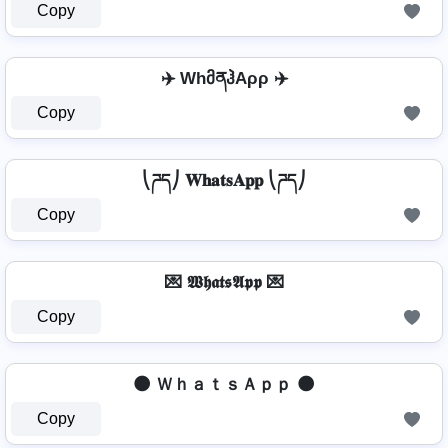
Copy
✈️ WhმནჰAρρ ✈️
Copy
⎝ཌད⎠ 𝐖𝐡𝐚𝐭𝐬𝐀𝐩𝐩 ⎝ཌད⎠
Copy
💌 𝖂𝖍𝖆𝖙𝖘𝕬𝖕𝖕 💌
Copy
🌑 ＷｈａｔｓＡｐｐ 🌑
Copy