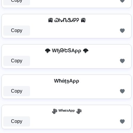
Copy
🚉 ᏇᏂᏗᏖᏕᏗᎮᎮ 🚉
Copy
🌩️ WɧԹԵՏAρρ 🌩️
Copy
WħάţşAρρ
Copy
ﷻ ᵂʰᵃᵗˢᴬᵖᵖ ﷻ
Copy