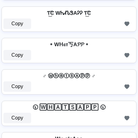
Ƭ͜͡Ͼ WᏂᏗᏖᏕAᎮᎮ Ƭ͜͡Ͼ
Copy
᛭ Wᕼ𝔞т丂A𝓟𝓟 ᛭
Copy
♂️ ⓌⓗⓐⓣⓢⒶⓟⓟ ♂️
Copy
🕤 🅆🄷🄰🅃🅂🄰🄿🄿 🕤
Copy