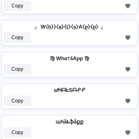
Copy
」 W⧼h̼⧽⧽⧼a̼⧽⧼t̼⧽⧼s̼⧽A⧼p̼⧽⧼p̼⧽ 」
Copy
♍ Whα†šApp ♍
Copy
ᘺᕼᗩᖶSᗩᕵᕵ
Copy
աɦǟȶֆǟքք
Copy