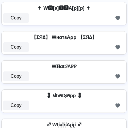
👨 W🅷[a̲̅]🆃🆂A[p̲̅][p̲̅] 👨
Copy
【ΣЯ∆】 WнαтѕAρρ 【ΣЯ∆】
Copy
W𝐇αt𝓢Aℙℙ
Copy
💈 ຟhคtŞคpp 💈
Copy
♐ Wh͓̽a͓̽t͓̽s͓̽Ap͓̽p͓̽ ♐