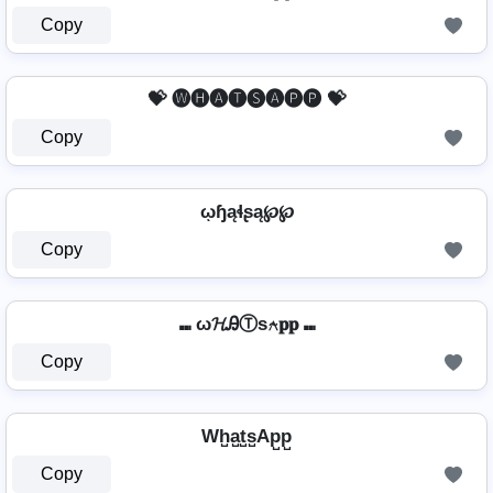
Copy
💝 🅦🅗🅐🅣🅢🅐🅟🅟 💝
Copy
ῳɧąɬʂą℘℘
Copy
⑉ ω𝓗ᎯⓉѕ⍲𝐩𝐩 ⑉
Copy
Wh̺a̺t̺s̺Ap̺p̺
Copy