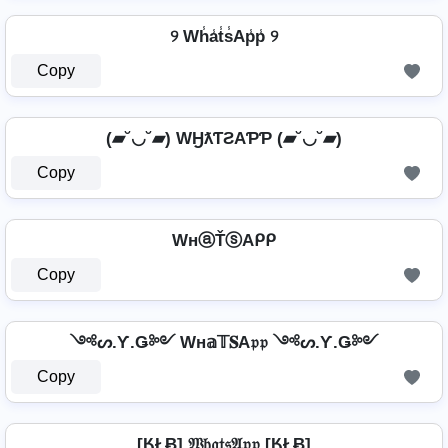
୨ Wh̾a̾t̾s̾Ap̾p̾ ୨
Copy
(▰˘◡˘▰) WӇƛƬƧAƤƤ (▰˘◡˘▰)
Copy
WнⓐŤⓢAᑭᑭ
Copy
༺ᔕ.Ƴ.Ǥ༻ Wн𝕒𝕋𝐒A𝔭𝔭 ༺ᔕ.Ƴ.Ǥ༻
Copy
[ӃŁɃ] 𝔚𝔥𝔞𝔱𝔰𝔄𝔭𝔭 [ӃŁɃ]