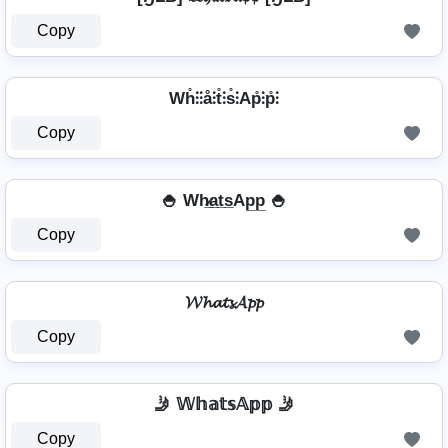
Copy
Wh̊⫶⫶å⫶t̊⫶s̊⫶Ap̊⫶p̊⫶
Copy
🍚 Wh̷̲a̲t̲s̲Ap̲p̲ 🍚
Copy
𝓦𝓱𝓪𝓽𝓼𝓐𝓹𝓹
Copy
🤳 𝕎𝕙𝕒𝕥𝕤𝔸𝕡𝕡 🤳
Copy