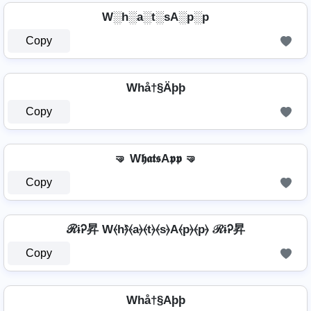
W░h░a░t░sA░p░p
Copy
Whå†§Äþþ
Copy
🤜 W𝖍𝖆𝖙𝖘A𝖕𝖕 🤜
Copy
ℛɨᎮ昇 W⦑h⦒̂⦑a⦒⦑t⦒⦑s⦒A⦑p⦒⦑p⦒ ℛɨᎮ昇
Copy
Whå†§Aþþ