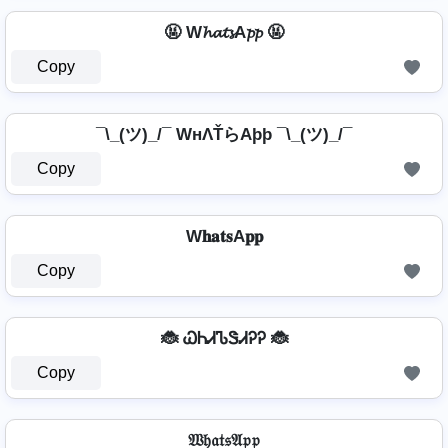
🤬 W𝓱𝓪𝓽𝓼A𝓹𝓹 🤬
Copy
¯\_(ツ)_/¯ WнΛŤらAþþ ¯\_(ツ)_/¯
Copy
W𝐡𝐚𝐭𝐬A𝐩𝐩
Copy
🐞 ᏇᏂᏗᏖᏕᏗᎮᎮ 🐞
Copy
𝔚𝔥𝔞𝔱𝔰𝔄𝔭𝔭