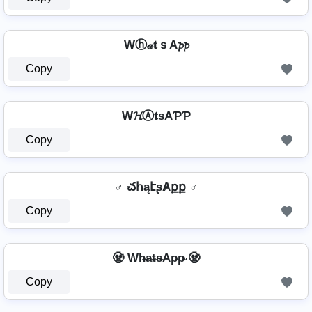
Wⓗ𝒶𝐭ｓA𝓹𝓹
Copy
W𝓗Ⓐ𝐭ѕAƤƤ
Copy
♂️ చհąէʂȺքք ♂️
Copy
🧟 Wh̴̶a̴t̴s̴Ap̴p̴ 🧟
Copy