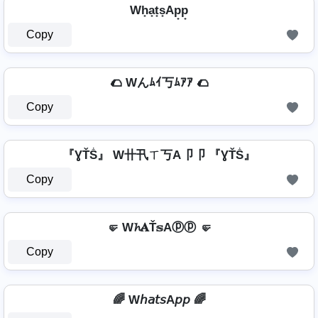
Wh̟a̟t̟s̟Ap̟p̟
Copy
🌮 Wんﾑｲ丂ﾑｱｱ 🌮
Copy
『ƔŤṦ』 W卄卂ㄒ丂A卩卩 『ƔŤṦ』
Copy
🤛 W𝓱𝐀Ť𝕤Aⓟⓟ 🤛
Copy
🌈 W𝘩𝘢𝘵𝘴A𝘱𝘱 🌈