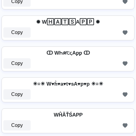
Copy
✹ W🄷🄰🅃🅂A🄿🄿 ✹
Copy
ↀ WҺค੮ςAƿƿ ↀ
Copy
☀≡☀ W♥h͛♥a♥t♥sA♥p♥p ☀≡☀
Copy
WĤĂŤŚAРР
Copy