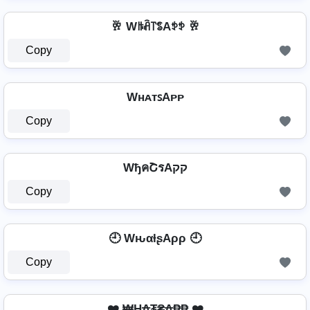
🥂 Wꑛꋫ꓅ꌚAꉣꉣ 🥂
Copy
WʜᴀᴛꜱAᴘᴘ
Copy
WђคՇรAקק
Copy
🕘 WԋαƚʂAρρ 🕘
Copy
❤️ ₩Ⱨ₳₮₴₳₱₱ ❤️