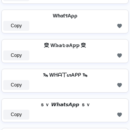
WɦαƭรAρρ
Copy
🧝 W𝚑̷̴𝚊̷𝚝̷𝚜̷A𝚙̷𝚙̷ 🧝
Copy
🦦 Wᕼᗩ丅ᔕAᑭᑭ 🦦
Copy
ｓｖ 𝙒𝙝𝙖𝙩𝙨𝘼𝙥𝙥 ｓｖ
Copy