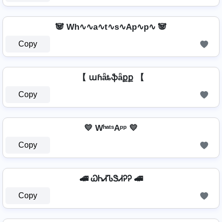
🐼 Wh∿∿a∿t∿s∿Ap∿p∿ 🐼
Copy
【 աɦǟȶֆǟքք 【
Copy
💛 WʰᵃᵗˢAᵖᵖ 💛
Copy
🚄 ᏇᏂᏗᏖᏕᏗᎮᎮ 🚄
Copy