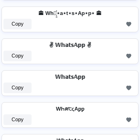
🕋 Wh⋆͎͍͐⋆a⋆t⋆s⋆Ap⋆p⋆ 🕋
Copy
✌ 𝕎𝕙𝕒𝕥𝕤𝔸𝕡𝕡 ✌
Copy
𝕎𝕙𝕒𝕥𝕤𝔸𝕡𝕡
Copy
WҺค੮ςAƿƿ
Copy