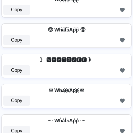
Copy
🥺 Wh͆a͆t͆s͆Ap͆p͆ 🥺
Copy
｠ 🆆🅷🅰🆃🆂🅰🅿🅿 ｠
Copy
✉ Wh҉a҉t҉s҉Ap҉p҉ ✉
Copy
᠁ Wh̾a̾t̾s̾Ap̾p̾ ᠁
Copy