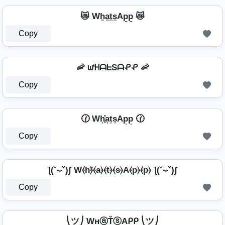
😿 Wh̼a̼t̼s̼Ap̼p̼ 😿
Copy
🦐 ᘺᕼᗩᖶSᗩᕵᕵ 🦐
Copy
🕜 Wh͎͓̽a͎t͎s͎Ap͎p͎ 🕜
Copy
ƪ(˘⌣˘)ʃ W⦑h⦒̂⦑a⦒⦑t⦒⦑s⦒A⦑p⦒⦑p⦒ ƪ(˘⌣˘)ʃ
Copy
⎝ツ⎠ WнⓐŤⓢAᑭᑭ ⎝ツ⎠