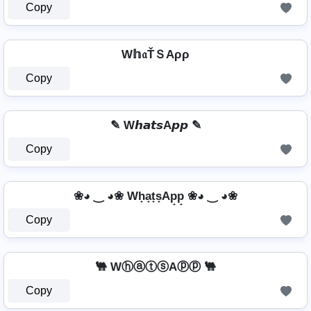
Copy
W𝕙𝔞ŤＳAρρ
Copy
✎ W𝙝𝙖𝙩𝙨A𝙥𝙥 ✎
Copy
❀◕ ‿ ◕❀ Wh̟a̟t̟s̟Ap̟p̟ ❀◕ ‿ ◕❀
Copy
🐫 WⓗⓐⓣⓢAⓟⓟ 🐫
Copy