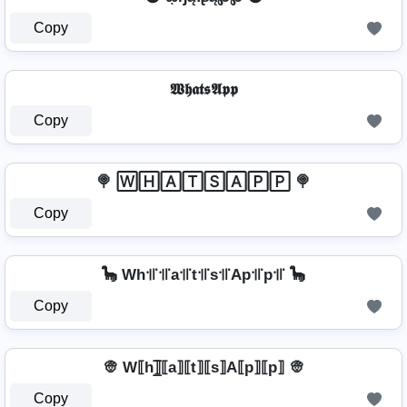
Copy
𝖂𝖍𝖆𝖙𝖘𝕬𝖕𝖕
Copy
🍭 🅆🄷🄰🅃🅂🄰🄿🄿 🍭
Copy
🦕 Wh꜉꜍꜉꜍a꜉꜍t꜉꜍s꜉꜍Ap꜉꜍p꜉꜍ 🦕
Copy
👳 W⟦h⟧̲̅⟦a⟧⟦t⟧⟦s⟧A⟦p⟧⟦p⟧ 👳
Copy