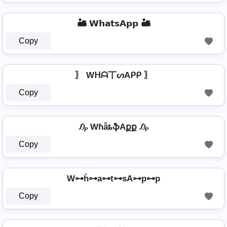
🏜️ 𝗪𝗵𝗮𝘁𝘀𝗔𝗽𝗽 🏜️
Copy
〗 Wᕼᗩ丅ᔕAᑭᑭ 〗
Copy
₯ WɦǟȶֆAքք ₯
Copy
W⊶h̊⊶a⊶t⊶sA⊶p⊶p
Copy