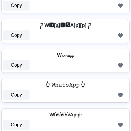
Copy
ཌ W🅷[a̲̅]🆃🆂A[p̲̅][p̲̅] ཌ
Copy
Wₕₐₜₛₐₚₚ
Copy
👆 𝚆𝚑𝚊𝚝𝚜𝙰𝚙𝚙 👆
Copy
Wh̊⫶⫶å⫶t̊⫶s̊⫶Ap̊⫶p̊⫶
Copy