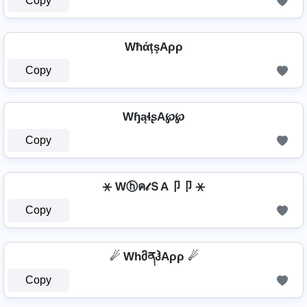
Copy
WħάţşAρρ
Copy
WɧąɬʂA℘℘
Copy
⚹ Wⓗค𝓉ＳA卩卩 ⚹
Copy
☄ WhმནჰAρρ ☄
Copy