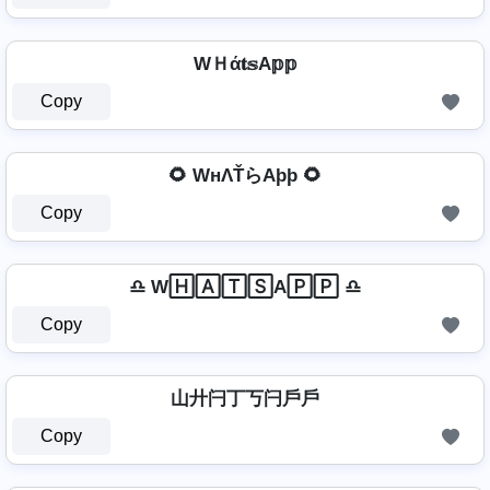
WＨά𝐭𝕤A𝕡𝕡
Copy
🌻 WнΛŤらAþþ 🌻
Copy
♎ W🄷🄰🅃🅂A🄿🄿 ♎
Copy
山廾闩丁丂闩戶戶
Copy