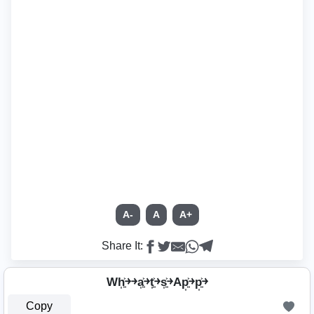
A-
A
A+
Share It:
Wh͎͍͐￫￫a͎͍͐￫t͎͍͐￫s͎͍͐￫Ap͎͍͐￫p͎͍͐￫
Copy