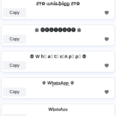
ƵŦ✿ աɦǟȶֆǟքք ƵŦ✿
Copy
🌼 🅦🅗🅐🅣🅢🅐🅟🅟 🌼
Copy
🧛️ W h⃣ a⃣ t⃣ s⃣A p⃣ p⃣ 🧛️
Copy
🫑 Wh̳͢a͢t͢s͢Ap͢p͢ 🫑
Copy
W𝔥𝔞𝔱𝔰A𝔭𝔭