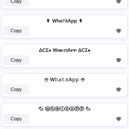
Copy
👩 Whα†šApp 👩
Copy
ΔCΣ♠ Wʜ̷ᴀᴛꜱAᴘᴘ ΔCΣ♠
Copy
⛄ W𝚑𝚊𝚝𝚜A𝚙𝚙 ⛄
Copy
🦆 ⓌⓗⓐⓣⓢⒶⓟⓟ 🦆
Copy