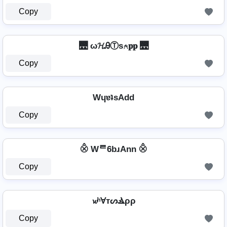
Copy
🌉 ω𝓗ᎯⓉѕ⍲𝐩𝐩 🌉
Copy
WɥɐʇsAdd
Copy
⨶ Wᄅ6bɹAnn ⨶
Copy
𝔀ʰⱯтᔕⳚρρ
Copy