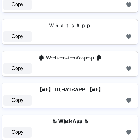
Copy
ＷｈａｔｓＡｐｐ
Copy
🏚️ W░h░a░t░sA░p░p 🏚️
Copy
【¥Ŧ】 ЩΉΛƬƧΛPP 【¥Ŧ】
Copy
🧜️ W𝖍𝖆𝖙𝖘A𝖕𝖕 🧜️
Copy