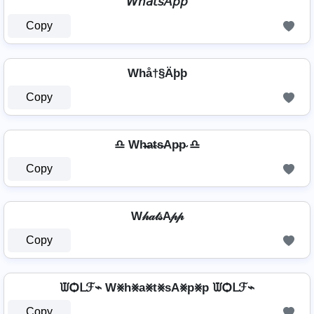
𝘞𝘩𝘢𝘵𝘴𝘈𝘱𝘱
Copy
Whå†§Äþþ
Copy
♎ Wh̴̶a̴t̴s̴Ap̴p̴ ♎
Copy
W𝒽𝒶𝓉𝓈A𝓅𝓅
Copy
ᙡѺᒪℱ⌁ W⨳h⨳a⨳t⨳sA⨳p⨳p ᙡѺᒪℱ⌁
Copy