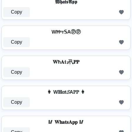
𝖂𝖍𝖆𝖙𝖘𝕬𝖕𝖕
Copy
WĦᵃт𝕊Aⓟⓟ
Copy
𝐖ħ𝐀𝕥𝓼卂𝐏𝐏
Copy
👩 W𝐇αt𝓢Aℙℙ 👩
Copy
🥢 𝐖𝐡𝐚𝐭𝐬𝐀𝐩𝐩 🥢