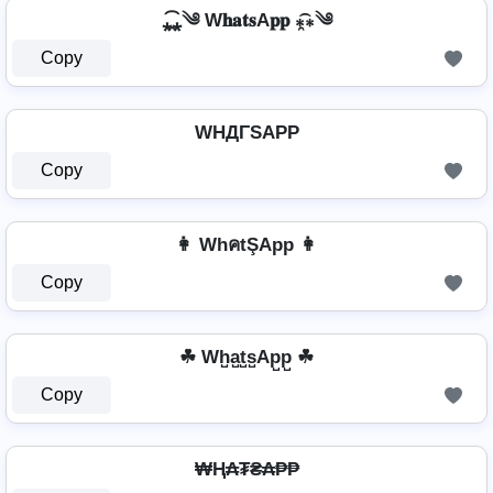
⁎̯͡⁎༄ W𝐡𝐚𝐭𝐬A𝐩𝐩 ⁎̯͡⁎༄
Copy
WHДΓSAPP
Copy
👩 WhคtŞApp 👩
Copy
☘ Wh̺a̺t̺s̺Ap̺p̺ ☘
Copy
₩Ⱨ₳₮₴₳₱₱