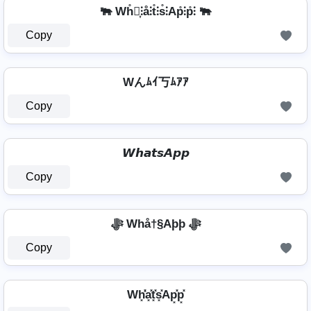
🐃 Wh̊⫶͎⫶å⫶t̊⫶s̊⫶Ap̊⫶p̊⫶ 🐃
Copy
Wんﾑｲ丂ﾑｱｱ
Copy
𝙒𝙝𝙖𝙩𝙨𝘼𝙥𝙥
Copy
ﷻ Whå†§Aþþ ﷻ
Copy
Wh͓̽̾a͓̽t͓̽s͓̽Ap͓̽p͓̽