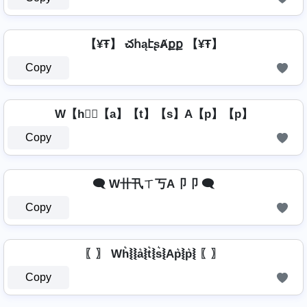
【¥Ŧ】 చհąէʂȺքք 【¥Ŧ】
Copy
W【h】⃣【a】【t】【s】A【p】【p】
Copy
🗨️ W卄卂ㄒ丂A卩卩 🗨️
Copy
〖〗 Wh͛⦚⦚a͛⦚t͛⦚s͛⦚Ap͛⦚p͛⦚ 〖〗
Copy