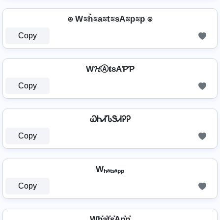
⍟ W≋h͛≋a≋t≋sA≋p≋p ⍟
Copy
W𝓗Ⓐ𝐭ѕAƤƤ
Copy
ᏇᏂᏗᏖᏕᏗᎮᎮ
Copy
Wₕₐₜₛₐₚₚ
Copy
Wh͓̽a͓̽t͓̽s͓̽Ap͓̽p͓̽