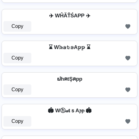
✈️ WĤĂŤŚAРР ✈️
Copy
⌛ W𝚑̷̴𝚊̷𝚝̷𝚜̷A𝚙̷𝚙̷ ⌛
Copy
ຟhคtŞคpp
Copy
🏟️ Wⓗ𝒶𝐭ｓA𝓹𝓹 🏟️
Copy