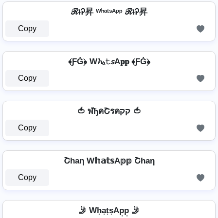
ℛɨᎮ昇 ᵂʰᵃᵗˢᴬᵖᵖ ℛɨᎮ昇
Copy
﴾ƑĠ﴿ W𝓱ₐ𝚝𝘴A𝐩𝐩 ﴾ƑĠ﴿
Copy
🍅 ฬђคՇรคקק 🍅
Copy
Շhaη W𝕙𝕒𝕥𝕤A𝕡𝕡 Շhaη
Copy
🤳 Wh͎a͎t͎s͎Ap͎p͎ 🤳