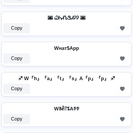
🌆 ᏇᏂᏗᏖᏕᏗᎮᎮ 🌆
Copy
Wнат$App
Copy
♐ W『h』『a』『t』『s』A『p』『p』 ♐
Copy
Wꑛꋫ꓅ꌚAꉣꉣ
Copy