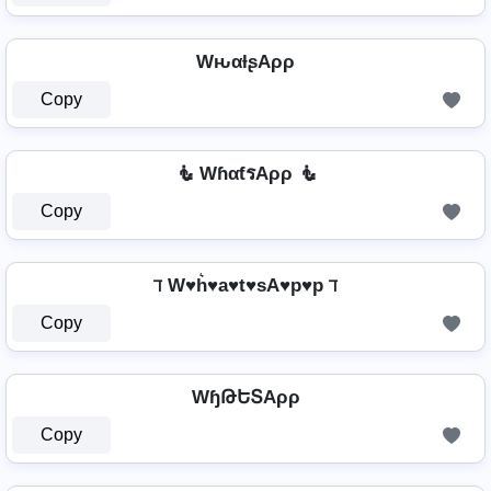
WԋαƚʂAρρ
Copy
🧜️ WɦαƭรAρρ 🧜️
Copy
ℸ W♥h͛♥a♥t♥sA♥p♥p ℸ
Copy
WɧԹԵՏAρρ
Copy