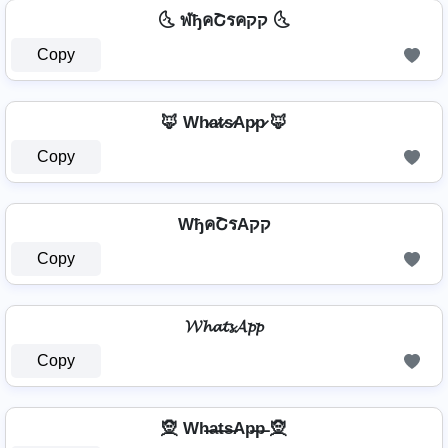
🌜 ฬђคՇรคקק 🌜
Copy
🦊 Wh̷a̷t̷s̷Ap̷p̷ 🦊
Copy
WђคՇรAקק
Copy
𝓦𝓱𝓪𝓽𝓼𝓐𝓹𝓹
Copy
🧝 Wh̶a̶t̶s̶Ap̶p̶ 🧝