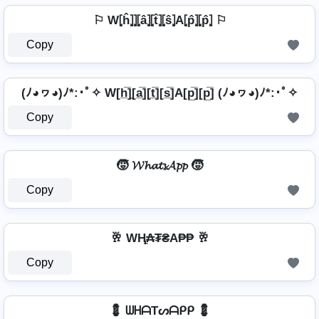
⚐ W⦏ĥ⦎⦎⦏â⦎⦏t̂⦎⦏ŝ⦎A⦏p̂⦎⦏p̂⦎ ⚐
Copy
(ﾉ◕ヮ◕)ﾉ*:･ﾟ✧ W[h̲̅]̼[a̲̅][t̲̅][s̲̅]A[p̲̅][p̲̅] (ﾉ◕ヮ◕)ﾉ*:･ﾟ✧
Copy
🧒 𝓦𝓱𝓪𝓽𝓼𝓐𝓹𝓹 🧒
Copy
🥂 WⱧ̼₳₮₴A₱₱ 🥂
Copy
💈 ᗯᕼᗩTᔕᗩᑭᑭ 💈