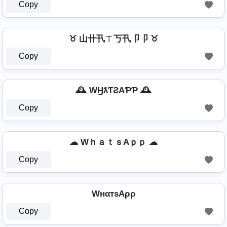
Copy
♉ 山卄卂ㄒ丂卂卩卩 ♉
Copy
🕰️ WӇƛƬƧAƤƤ 🕰️
Copy
☁ WｈａｔｓAｐｐ ☁
Copy
WнαтѕAρρ
Copy