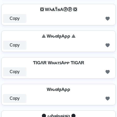
❎ W𝓱𝐀Ť𝕤Aⓟⓟ ❎
Copy
⨻ WԋαƚʂAρρ ⨻
Copy
ƬIGΛR WʜᴀᴛꜱAᴘᴘ ƬIGΛR
Copy
WԋαƚʂAρρ
Copy
🌑 ῳɧąɬʂą℘℘ 🌑