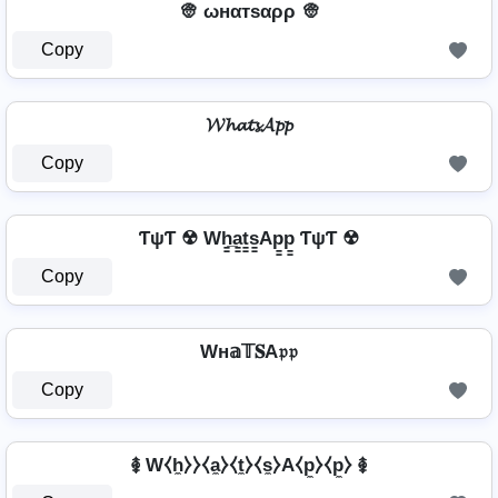
👳 ωнαтѕαρρ 👳
Copy
𝓦𝓱𝓪𝓽𝓼𝓐𝓹𝓹
Copy
ƬψƬ ☢ Wh̳̲a̳t̳s̳Ap̳p̳ ƬψƬ ☢
Copy
Wн𝕒𝕋𝐒A𝔭𝔭
Copy
࿅ W⧼h̼⧽⧽⧼a̼⧽⧼t̼⧽⧼s̼⧽A⧼p̼⧽⧼p̼⧽ ࿅