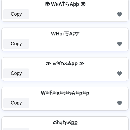
🌍 WнΛŤらAþþ 🌍
Copy
Wᕼ𝔞т丂A𝓟𝓟
Copy
≫ 𝔀ʰⱯтᔕⳚρρ ≫
Copy
W≋h͛≋a≋t≋sA≋p≋p
Copy
చհąէʂȺքք