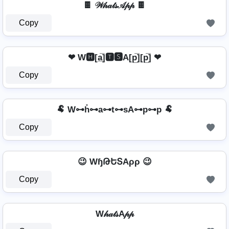
🍫 𝒲𝒽𝒶𝓉𝓈𝒜𝓅𝓅 🍫
Copy
❤ W🅷[a̲̅]🆃🆂A[p̲̅][p̲̅] ❤
Copy
🐏 W⊶h̊⊶a⊶t⊶sA⊶p⊶p 🐏
Copy
😉 WɧԹԵՏAρρ 😉
Copy
W𝒽𝒶𝓉𝓈A𝓅𝓅