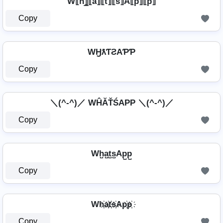
W⟦h⟧̲̅⟦a⟧⟦t⟧⟦s⟧A⟦p⟧⟦p⟧
Copy
WӇƛƬƧAƤƤ
Copy
＼(^-^)／ WĤĂŤŚAРР ＼(^-^)／
Copy
Wh̺a̺t̺s̺Ap̺p̺
Copy
Wh҉a҉t҉s҉Ap҉p҉
Copy