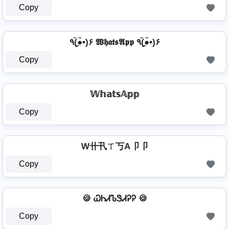
Copy
٩(●̮̮̃•̃)۶ 𝖂𝖍𝖆𝖙𝖘𝕬𝖕𝖕 ٩(●̮̮̃•̃)۶
Copy
𝕎𝕙𝕒𝕥𝕤𝔸𝕡𝕡
Copy
W卄卂ㄒ丂A卩卩
Copy
🍪 ᏇᏂᏗᏖᏕᏗᎮᎮ 🍪
Copy