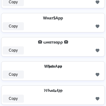
Copy
Wнат$App
Copy
🙉 ωнαтѕαρρ 🙉
Copy
W𝖍𝖆𝖙𝖘A𝖕𝖕
Copy
𝓦𝓱𝓪𝓽𝓼𝓐𝓹𝓹
Copy