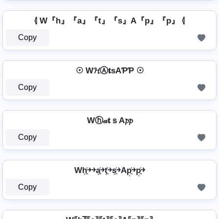
⦉ W『h』『a』『t』『s』A『p』『p』 ⦉
Copy
☉ W𝓗Ⓐ𝐭ѕAƤƤ ☉
Copy
Wⓗ𝒶𝐭ｓA𝓹𝓹
Copy
Wh͎͍͐￫￫a͎͍͐￫t͎͍͐￫s͎͍͐￫Ap͎͍͐￫p͎͍͐￫
Copy