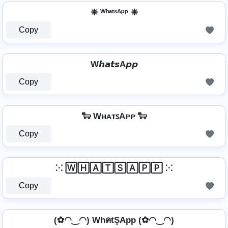
❈ ᵂʰᵃᵗˢᴬᵖᵖ ❈
Copy
W𝙝𝙖𝙩𝙨A𝙥𝙥
Copy
🐑 WʜᴀᴛꜱAᴘᴘ 🐑
Copy
⁙ 🅆🄷🄰🅃🅂🄰🄿🄿 ⁙
Copy
(✿◠‿◠) WhคtŞApp (✿◠‿◠)