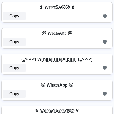
🧃 WĦᵃт𝕊Aⓟⓟ 🧃
Copy
💭 W𝔥𝔞𝔱𝔰A𝔭𝔭 💭
Copy
(⁎˃ᆺ˂) W[h̲̅]̼[a̲̅][t̲̅][s̲̅]A[p̲̅][p̲̅] (⁎˃ᆺ˂)
Copy
😕 Wh̼a̼t̼s̼Ap̼p̼ 😕
Copy
℀ ⓌⓗⓐⓣⓢⒶⓟⓟ ℀