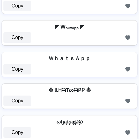
Copy
◤ Wₕₐₜₛₐₚₚ ◤
Copy
ＷｈａｔｓＡｐｐ
Copy
⛵ ᗯᕼᗩTᔕᗩᑭᑭ ⛵
Copy
ῳɧąɬʂą℘℘
Copy