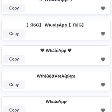
Copy
〘ЯбG〙 WԋαƚʂAρρ 〘ЯбG〙
Copy
💙 Wh̾a̾t̾s̾Ap̾p̾ 💙
Copy
W⦑h⦒̂⦑a⦒⦑t⦒⦑s⦒A⦑p⦒⦑p⦒
Copy
Wh̷a̷t̷s̷Ap̷p̷
Copy