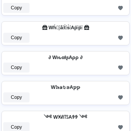
Copy
🦹 Wh̊⫶͎⫶å⫶t̊⫶s̊⫶Ap̊⫶p̊⫶ 🦹
Copy
∂ WԋαƚʂAρρ ∂
Copy
W𝚑̷̴𝚊̷𝚝̷𝚜̷A𝚙̷𝚙̷
Copy
༺ Wꁝꋬ꓄ꇙAꉣꉣ ༺
Copy