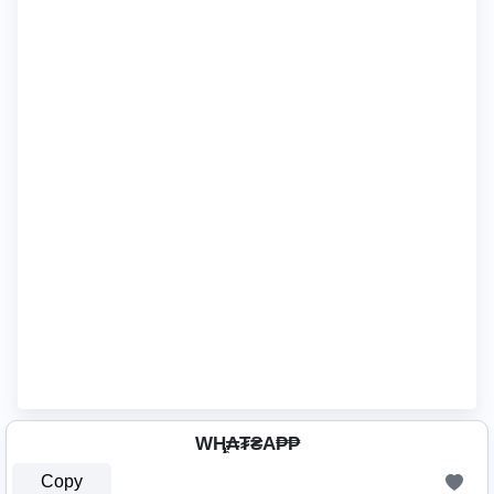
WⱧ̼₳₮₴A₱₱
Copy