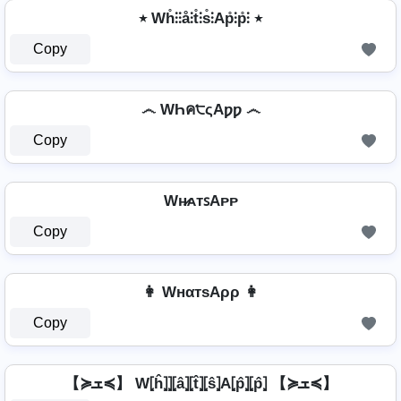
٭ Wh̊⫶⫶å⫶t̊⫶s̊⫶Ap̊⫶p̊⫶ ٭
Copy
෴ WҺค੮ςAƿƿ ෴
Copy
Wʜ̷ᴀᴛꜱAᴘᴘ
Copy
👩 WнαтѕAρρ 👩
Copy
【≽ܫ≼】 W⦏ĥ⦎⦎⦏â⦎⦏t̂⦎⦏ŝ⦎A⦏p̂⦎⦏p̂⦎ 【≽ܫ≼】