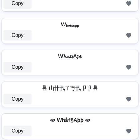
Copy
Wₕₐₜₛₐₚₚ
Copy
W𝓱𝓪𝓽𝓼A𝓹𝓹
Copy
🍜 山卄卂ㄒ丂卂卩卩 🍜
Copy
🫓 Whå†§Aþþ 🫓
Copy