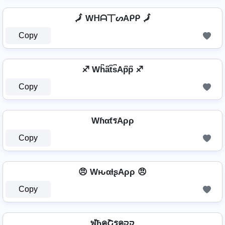
🗾 Wᕼᗩ丅ᔕAᑭᑭ 🗾
Copy
♐ Wh͆a͆t͆s͆Ap͆p͆ ♐
Copy
WɦαƭรAρρ
Copy
😠 WԋαƚʂAρρ 😠
Copy
ฬђคՇรคקק