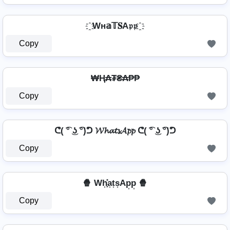
҈ Wн𝕒𝕋𝐒A𝔭𝔭 ҈
Copy
₩Ⱨ₳₮₴₳₱₱
Copy
ᕦ( ͡° ͜ʖ ͡°)ᕤ 𝓦𝓱𝓪𝓽𝓼𝓐𝓹𝓹 ᕦ( ͡° ͜ʖ ͡°)ᕤ
Copy
🍿 Wh͎͓̽a͎t͎s͎Ap͎p͎ 🍿
Copy