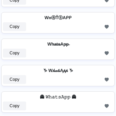
Copy
WнⓐŤⓢAᑭᑭ
Copy
Wh̶a̶t̶s̶Ap̶p̶
Copy
♑ W𝒽𝒶𝓉𝓈A𝓅𝓅 ♑
Copy
👻 𝚆𝚑𝚊𝚝𝚜𝙰𝚙𝚙 👻
Copy