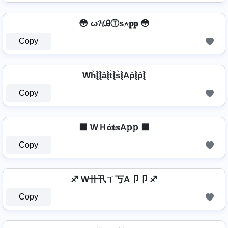
😳 ω𝓗ᎯⓉѕ⍲𝐩𝐩 😳
Copy
Wh͛⦚⦚a͛⦚t͛⦚s͛⦚Ap͛⦚p͛⦚
Copy
⬛ WＨά𝐭𝕤A𝕡𝕡 ⬛
Copy
♐ W卄卂ㄒ丂A卩卩 ♐
Copy