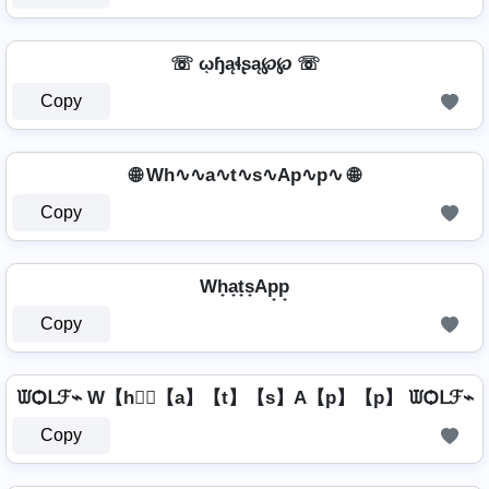
☏ ῳɧąɬʂą℘℘ ☏
Copy
🌐 Wh∿∿a∿t∿s∿Ap∿p∿ 🌐
Copy
Wh̟a̟t̟s̟Ap̟p̟
Copy
ᙡѺᒪℱ⌁ W【h】⃣【a】【t】【s】A【p】【p】 ᙡѺᒪℱ⌁
Copy