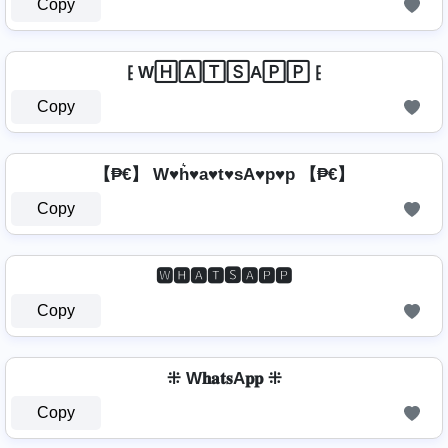
Copy
⁅ W🄷🄰🅃🅂A🄿🄿 ⁅
Copy
【₱€】 W♥h͛♥a♥t♥sA♥p♥p 【₱€】
Copy
🆆🅷🅰🆃🆂🅰🅿🅿
Copy
⁜ W𝐡𝐚𝐭𝐬A𝐩𝐩 ⁜
Copy