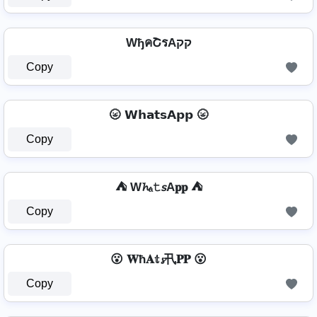
WђคՇรAקק
Copy
🌝 𝗪𝗵𝗮𝘁𝘀𝗔𝗽𝗽 🌝
Copy
⛺ W𝓱ₐ𝚝𝘴A𝐩𝐩 ⛺
Copy
😮 𝐖ħ𝐀𝕥𝓼卂𝐏𝐏 😮
Copy