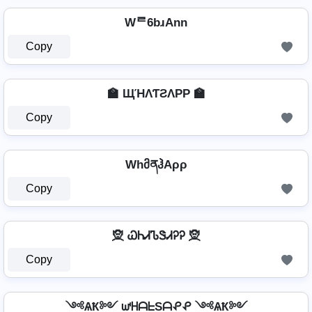
Wᄅ6bɹAnn
Copy
🏫 ЩΉΛƬƧΛPP 🏫
Copy
WhმནჰAρρ
Copy
🧝 ᏇᏂᏗᏖᏕᏗᎮᎮ 🧝
Copy
༺ѦҞ༻ ᘺᕼᗩᖶSᗩᕵᕵ ༺ѦҞ༻