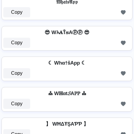
𝔚𝔥𝔞𝔱𝔰𝔄𝔭𝔭
Copy
😎 W𝓱𝐀Ť𝕤Aⓟⓟ 😎
Copy
☾ Whα†šApp ☾
Copy
⛪ W𝐇αt𝓢Aℙℙ ⛪
Copy
】 WĦΔŦŞAƤƤ 】