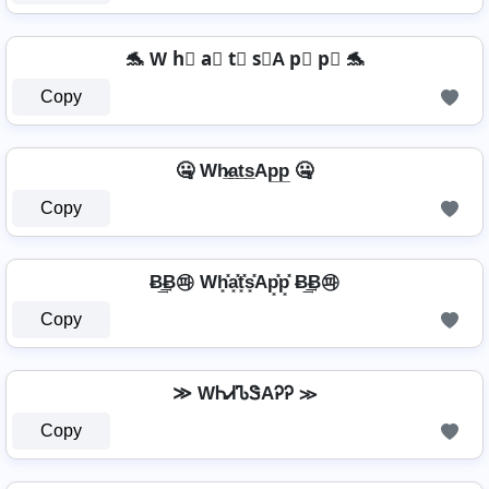
🐬 W h⃣ a⃣ t⃣ s⃣A p⃣ p⃣ 🐬
Copy
🤐 Wh̷̲a̲t̲s̲Ap̲p̲ 🤐
Copy
Ƀ͢͢͢Ƀ㉺ Wh͓̽a͓̽t͓̽s͓̽Ap͓̽p͓̽ Ƀ͢͢͢Ƀ㉺
Copy
≫ WᏂᏗᏖᏕAᎮᎮ ≫
Copy