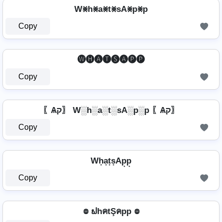
W⨳h⨳a⨳t⨳sA⨳p⨳p
Copy
🅦🅗🅐🅣🅢🅐🅟🅟
Copy
〖Ѧק〗 W░h░a░t░sA░p░p 〖Ѧק〗
Copy
Wh͙a͙t͙s͙Ap͙p͙
Copy
៙ ຟhคtŞคpp ៙