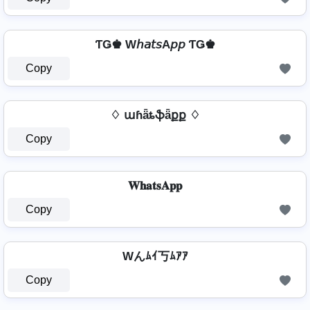
ƬǤ♚ W𝘩𝘢𝘵𝘴A𝘱𝘱 ƬǤ♚
Copy
♢ աɦǟȶֆǟքք ♢
Copy
𝐖𝐡𝐚𝐭𝐬𝐀𝐩𝐩
Copy
Wんﾑｲ丂ﾑｱｱ
Copy