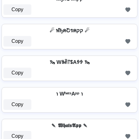
Copy
☄ ฬђคՇรคקק ☄
Copy
🦦 Wꑛꋫ꓅ꌚAꉣꉣ 🦦
Copy
℩ WʰᵃᵗˢAᵖᵖ ℩
Copy
🍡 𝖂𝖍𝖆𝖙𝖘𝕬𝖕𝖕 🍡
Copy