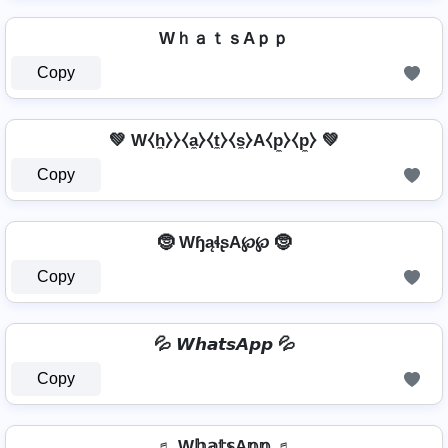
WｈａｔｓAｐｐ
Copy
💚 W⧼h̼⧽⧽⧼a̼⧽⧼t̼⧽⧼s̼⧽A⧼p̼⧽⧼p̼⧽ 💚
Copy
🤶 WɧąɬʂA℘℘ 🤶
Copy
💦 𝙒𝙝𝙖𝙩𝙨𝘼𝙥𝙥 💦
Copy
♬ W𝕙𝕒𝕥𝕤A𝕡𝕡 ♬