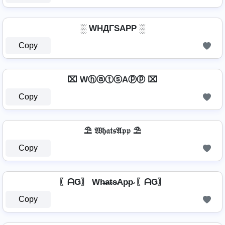
░ WHДΓSAPP ░
Copy
⌧ WⓗⓐⓣⓢAⓟⓟ ⌧
Copy
⛱️ 𝔚𝔥𝔞𝔱𝔰𝔄𝔭𝔭 ⛱️
Copy
〖ᗩǤ〗 Wh̴̶a̴t̴s̴Ap̴p̴ 〖ᗩǤ〗
Copy