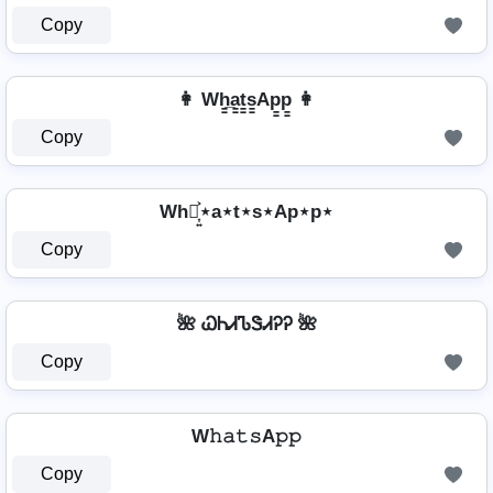
Copy
👩 Wh̳̲a̳t̳s̳Ap̳p̳ 👩
Copy
Wh⋆͎͍͐⋆a⋆t⋆s⋆Ap⋆p⋆
Copy
🌺 ᏇᏂᏗᏖᏕᏗᎮᎮ 🌺
Copy
W𝚑𝚊𝚝𝚜A𝚙𝚙
Copy