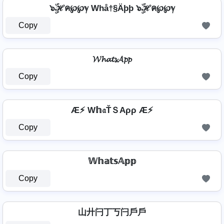
๖ۣۜℋค℘℘ℽ Whå†§Äþþ ๖ۣۜℋค℘℘ℽ
Copy
𝓦𝓱𝓪𝓽𝓼𝓐𝓹𝓹
Copy
Æ⚡ W𝕙𝔞ŤＳAρρ Æ⚡
Copy
𝕎𝕙𝕒𝕥𝕤𝔸𝕡𝕡
Copy
山廾闩丁丂闩戶戶