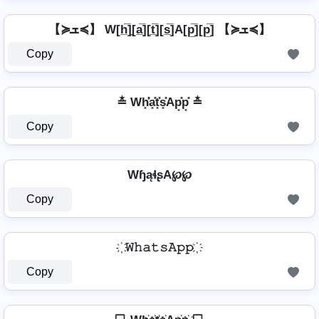
【≽ܫ≼】 W[h̲̅]̼[a̲̅][t̲̅][s̲̅]A[p̲̅][p̲̅] 【≽ܫ≼】
Copy
≛ Wh͓̽̾a͓̽t͓̽s͓̽Ap͓̽p͓̽ ≛
Copy
WɧąɬʂA℘℘
Copy
҉ 𝚆𝚑𝚊𝚝𝚜𝙰𝚙𝚙 ҉
Copy