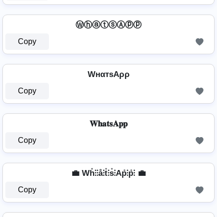
ⓌⓗⓐⓣⓢⒶⓟⓟ
Copy
WнαтѕAρρ
Copy
𝐖𝐡𝐚𝐭𝐬𝐀𝐩𝐩
Copy
💼 Wh̊⫶⫶å⫶t̊⫶s̊⫶Ap̊⫶p̊⫶ 💼
Copy