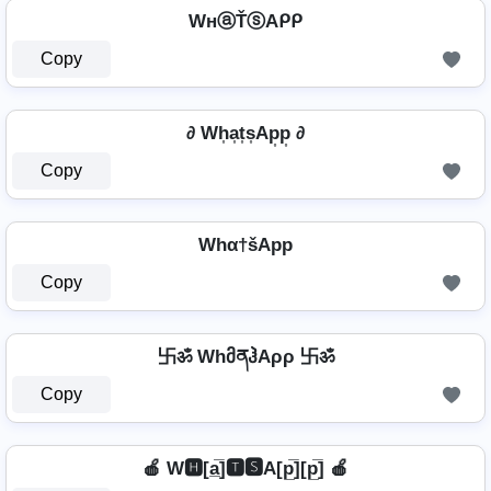
WнⓐŤⓢAᑭᑭ
Copy
∂ Wh͎a͎t͎s͎Ap͎p͎ ∂
Copy
Whα†šApp
Copy
卐ॐ WhმནჰAρρ 卐ॐ
Copy
🍎 W🅷[a̲̅]🆃🆂A[p̲̅][p̲̅] 🍎