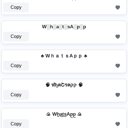
Copy
W░h░a░t░sA░p░p
Copy
♣ WｈａｔｓAｐｐ ♣
Copy
🧠 ฬђคՇรคקק 🧠
Copy
🍙 Wh̺a̺t̺s̺Ap̺p̺ 🍙
Copy