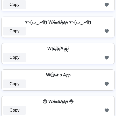
Copy
♥~(◡‿◕✿) W𝒽𝒶𝓉𝓈A𝓅𝓅 ♥~(◡‿◕✿)
Copy
Wh͓̽a͓̽t͓̽s͓̽Ap͓̽p͓̽
Copy
Wⓗ𝒶𝐭ｓA𝓹𝓹
Copy
㉺ W𝒽𝒶𝓉𝓈A𝓅𝓅 ㉺
Copy