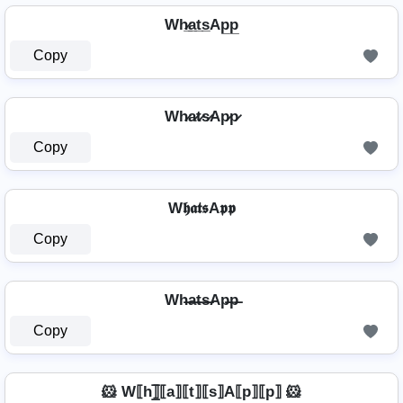
Wh̷̲a̲t̲s̲Ap̲p̲
Copy
Wh̷a̷t̷s̷Ap̷p̷
Copy
W𝖍𝖆𝖙𝖘A𝖕𝖕
Copy
Wh̶a̶t̶s̶Ap̶p̶
Copy
🐹 W⟦h⟧̲̅⟦a⟧⟦t⟧⟦s⟧A⟦p⟧⟦p⟧ 🐹