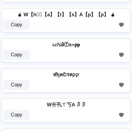
🧉 W【h】⃣【a】【t】【s】A【p】【p】 🧉
Copy
ω𝓗ᎯⓉѕ⍲𝐩𝐩
Copy
ฬђคՇรคקק
Copy
W卄卂ㄒ丂A卩卩
Copy