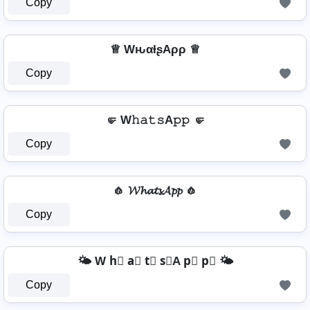
Copy
♕ WԋαƚʂAρρ ♕
Copy
🤛 W𝚑𝚊𝚝𝚜A𝚙𝚙 🤛
Copy
🧄 𝓦𝓱𝓪𝓽𝓼𝓐𝓹𝓹 🧄
Copy
🌤️ W h⃣ a⃣ t⃣ s⃣A p⃣ p⃣ 🌤️
Copy