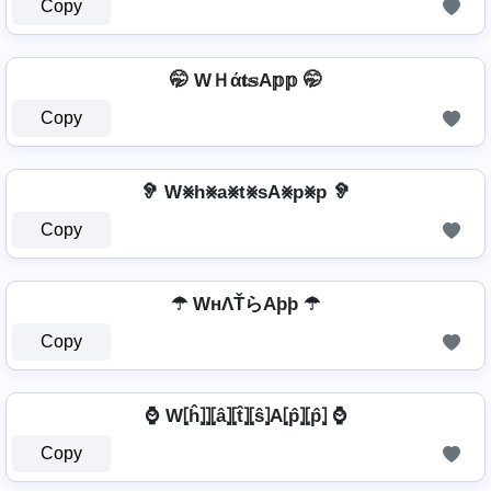
Copy
🤭 WＨά𝐭𝕤A𝕡𝕡 🤭
Copy
🦻 W⨳h⨳a⨳t⨳sA⨳p⨳p 🦻
Copy
☂ WнΛŤらAþþ ☂
Copy
⌚ W⦏ĥ⦎⦎⦏â⦎⦏t̂⦎⦏ŝ⦎A⦏p̂⦎⦏p̂⦎ ⌚
Copy