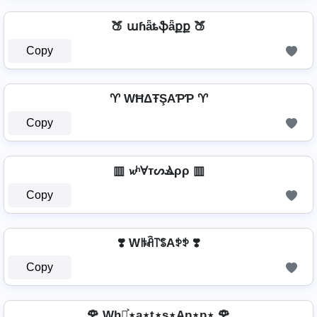
🍑 աɦǟȶֆǟքք 🍑
Copy
♈ WĦΔŦŞAƤƤ ♈
Copy
▥ 𝔀ʰⱯтᔕⳚρρ ▥
Copy
❣️ Wꑛꋫ꓅ꌚAꉣꉣ ❣️
Copy
🌹 Wh⋆͎͍͐⋆a⋆t⋆s⋆Ap⋆p⋆ 🌹