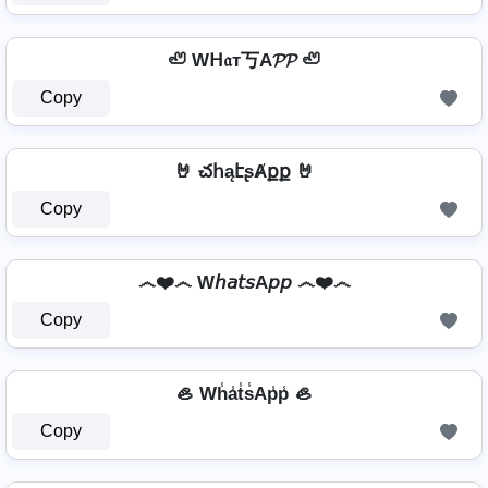
🦥 Wᕼ𝔞т丂A𝓟𝓟 🦥
Copy
🤘 చհąէʂȺքք 🤘
Copy
෴❤️෴ W𝘩𝘢𝘵𝘴A𝘱𝘱 ෴❤️෴
Copy
🦪 Wh̾a̾t̾s̾Ap̾p̾ 🦪
Copy