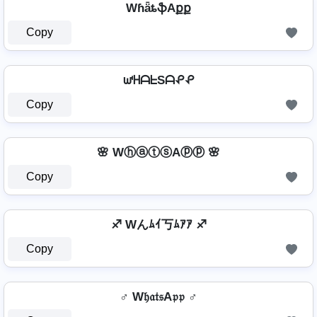
WɦǟȶֆAքք
Copy
ᘺᕼᗩᖶSᗩᕵᕵ
Copy
🌸 WⓗⓐⓣⓢAⓟⓟ 🌸
Copy
♐ Wんﾑｲ丂ﾑｱｱ ♐
Copy
♂️ W𝔥𝔞𝔱𝔰A𝔭𝔭 ♂️