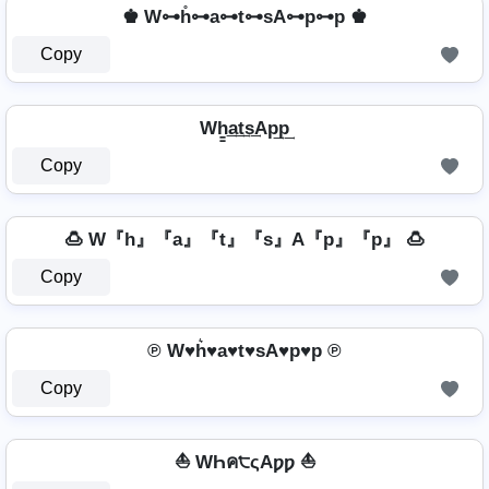
♚ W⊶h̊⊶a⊶t⊶sA⊶p⊶p ♚
Copy
Wh̳͢a͢t͢s͢Ap͢p͢
Copy
🍮 W『h』『a』『t』『s』A『p』『p』 🍮
Copy
℗ W♥h͛♥a♥t♥sA♥p♥p ℗
Copy
⛵ WҺค੮ςAƿƿ ⛵