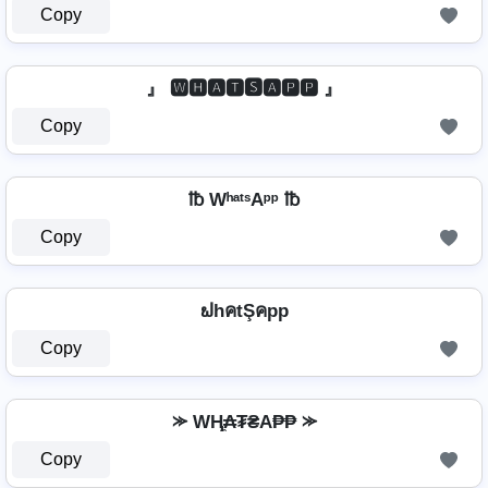
Copy
』 🆆🅷🅰🆃🆂🅰🅿🅿 』
Copy
℔ WʰᵃᵗˢAᵖᵖ ℔
Copy
ຟhคtŞคpp
Copy
⪼ WⱧ̼₳₮₴A₱₱ ⪼
Copy