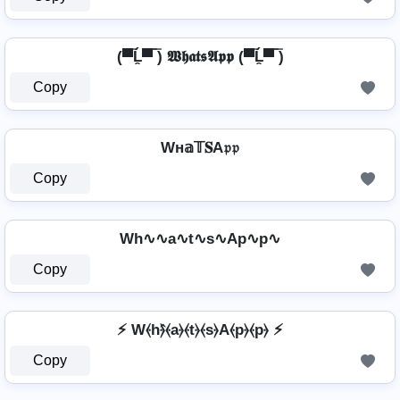
(▀̿Ĺ̯▀̿ ̿) 𝖂𝖍𝖆𝖙𝖘𝕬𝖕𝖕 (▀̿Ĺ̯▀̿ ̿)
Copy
Wн𝕒𝕋𝐒A𝔭𝔭
Copy
Wh∿∿a∿t∿s∿Ap∿p∿
Copy
⚡ W⦑h⦒̂⦑a⦒⦑t⦒⦑s⦒A⦑p⦒⦑p⦒ ⚡
Copy