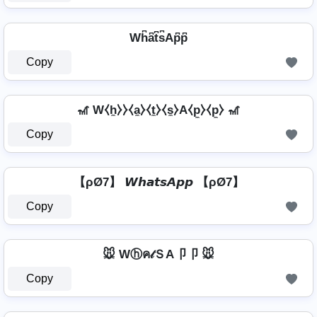
Wh͆a͆t͆s͆Ap͆p͆
Copy
🎢 W⧼h̼⧽⧽⧼a̼⧽⧼t̼⧽⧼s̼⧽A⧼p̼⧽⧼p̼⧽ 🎢
Copy
【ρØ7】 𝙒𝙝𝙖𝙩𝙨𝘼𝙥𝙥 【ρØ7】
Copy
🐭 Wⓗค𝓉ＳA卩卩 🐭
Copy