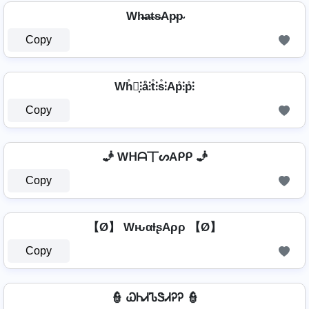
Wh̴̶a̴t̴s̴Ap̴p̴
Copy
Wh̊⫶͎⫶å⫶t̊⫶s̊⫶Ap̊⫶p̊⫶
Copy
🧞️ Wᕼᗩ丅ᔕAᑭᑭ 🧞️
Copy
【Ø】 WԋαƚʂAρρ 【Ø】
Copy
👮 ᏇᏂᏗᏖᏕᏗᎮᎮ 👮