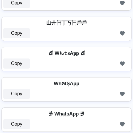
Copy
山廾闩丁丂闩戶戶
Copy
💇 W𝓱ₐ𝚝𝘴A𝐩𝐩 💇
Copy
WhคtŞApp
Copy
∌ Wh̼a̼t̼s̼Ap̼p̼ ∌
Copy