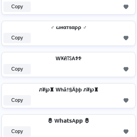
Copy
♂️ ωнαтѕαρρ ♂️
Copy
Wꁝꋬ꓄ꇙAꉣꉣ
Copy
ภ₮℘♜ Whå†§Äþþ ภ₮℘♜
Copy
🤴 W𝕙𝕒𝕥𝕤A𝕡𝕡 🤴
Copy