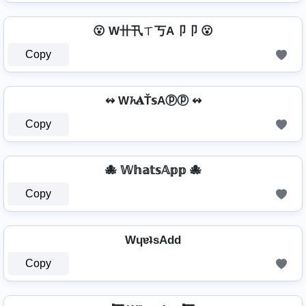
😮 W卄卂ㄒ丂A卩卩 😮
Copy
↭ W𝓱𝐀Ť𝕤Aⓟⓟ ↭
Copy
🐙 𝕎𝕙𝕒𝕥𝕤𝔸𝕡𝕡 🐙
Copy
WɥɐʇsAdd
Copy