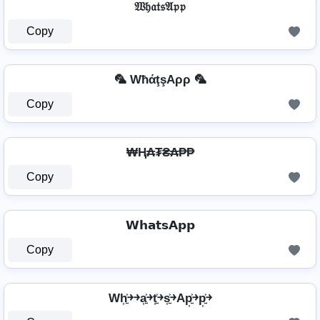
𝔚𝔥𝔞𝔱𝔰𝔄𝔭𝔭
Copy
🦜 WħάţşAρρ 🦜
Copy
₩Ⱨ₳₮₴₳₱₱
Copy
𝗪𝗵𝗮𝘁𝘀𝗔𝗽𝗽
Copy
Wh͎͍͐￫￫a͎͍͐￫t͎͍͐￫s͎͍͐￫Ap͎͍͐￫p͎͍͐￫