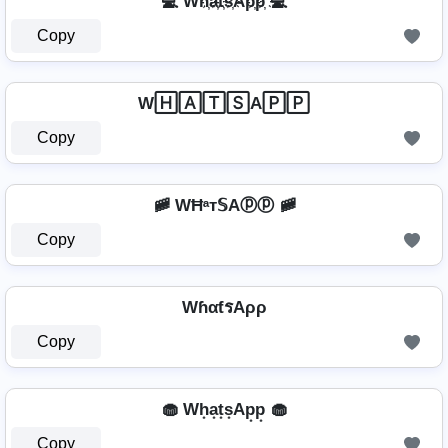
💻 Wh҉a҉t҉s҉Ap҉p҉ 💻
Copy
W🄷🄰🅃🅂A🄿🄿
Copy
🚞 WĦᵃт𝕊Aⓟⓟ 🚞
Copy
WɦαƭรAρρ
Copy
🧁 Wh͙a͙t͙s͙Ap͙p͙ 🧁
Copy