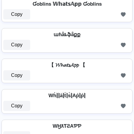
Ɠoblins 𝕎𝕙𝕒𝕥𝕤𝔸𝕡𝕡 Ɠoblins
Copy
աɦǟȶֆǟքք
Copy
【 𝓦𝓱𝓪𝓽𝓼𝓐𝓹𝓹 【
Copy
Wh͛⦚⦚a͛⦚t͛⦚s͛⦚Ap͛⦚p͛⦚
Copy
WӇƛƬƧAƤƤ