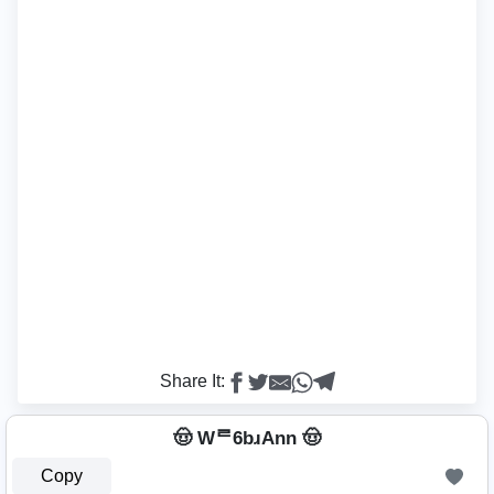
Share It:
🤠 Wᄅ6bɹAnn 🤠
Copy