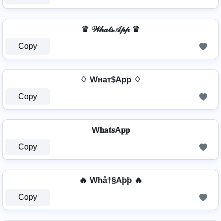
♛ 𝒲𝒽𝒶𝓉𝓈𝒜𝓅𝓅 ♛
Copy
♢ Wнат$App ♢
Copy
W𝐡𝐚𝐭𝐬A𝐩𝐩
Copy
🔥 Whå†§Aþþ 🔥
Copy