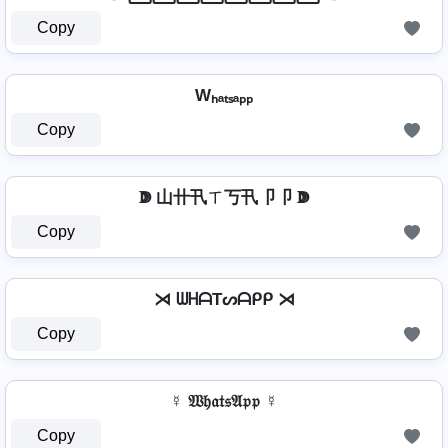
Copy
Wₕₐₜₛₐₚₚ
Copy
ↇ 山卄卂ㄒ丂卂卩卩 ↇ
Copy
⋊ ᗯᕼᗩTᔕᗩᑭᑭ ⋊
Copy
☿ 𝔚𝔥𝔞𝔱𝔰𝔄𝔭𝔭 ☿
Copy