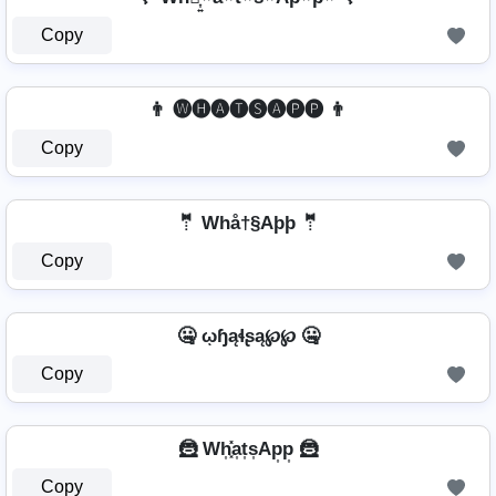
Copy
👨 🅦🅗🅐🅣🅢🅐🅟🅟 👨
Copy
🤵 Whå†§Aþþ 🤵
Copy
🤐 ῳɧąɬʂą℘℘ 🤐
Copy
🦹️ Wh͎͓̽a͎t͎s͎Ap͎p͎ 🦹️
Copy