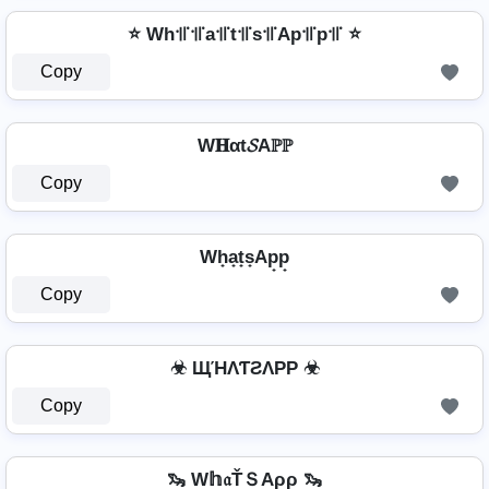
⭐ Wh꜉꜍꜉꜍a꜉꜍t꜉꜍s꜉꜍Ap꜉꜍p꜉꜍ ⭐
Copy
W𝐇αt𝓢Aℙℙ
Copy
Wh̟a̟t̟s̟Ap̟p̟
Copy
☣ ЩΉΛƬƧΛPP ☣
Copy
🦦 W𝕙𝔞ŤＳAρρ 🦦