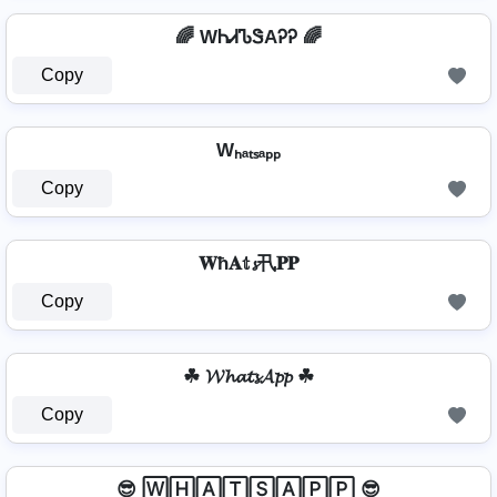
🌈 WᏂᏗᏖᏕAᎮᎮ 🌈
Copy
Wₕₐₜₛₐₚₚ
Copy
𝐖ħ𝐀𝕥𝓼卂𝐏𝐏
Copy
☘ 𝓦𝓱𝓪𝓽𝓼𝓐𝓹𝓹 ☘
Copy
😎 🅆🄷🄰🅃🅂🄰🄿🄿 😎