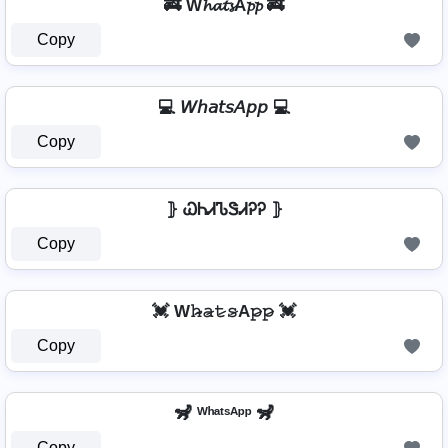
🚒 W𝓱𝓪𝓽𝓼A𝓹𝓹 🚒
Copy
💻 𝘞𝘩𝘢𝘵𝘴𝘈𝘱𝘱 💻
Copy
⦄ ᏇᏂᏗᏖᏕᏗᎮᎮ ⦄
Copy
💓 W𝚑̷̴𝚊̷𝚝̷𝚜̷A𝚙̷𝚙̷ 💓
Copy
🦨 ᵂʰᵃᵗˢᴬᵖᵖ 🦨
Copy