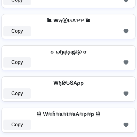
🐌 W𝓗Ⓐ𝐭ѕAƤƤ 🐌
Copy
σ ῳɧąɬʂą℘℘ σ
Copy
WɧԹԵՏAρρ
Copy
🥟 W≋h͛≋a≋t≋sA≋p≋p 🥟
Copy