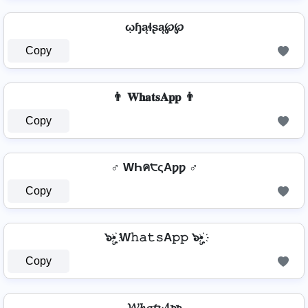
ῳɧąɬʂą℘℘
Copy
👨 𝐖𝐡𝐚𝐭𝐬𝐀𝐩𝐩 👨
Copy
♂️ WҺค੮ςAƿƿ ♂️
Copy
๖ۣ•҉ W𝚑𝚊𝚝𝚜A𝚙𝚙 ๖ۣ•҉
Copy
𝓦𝓱𝓪𝓽𝓼𝓐𝓹𝓹