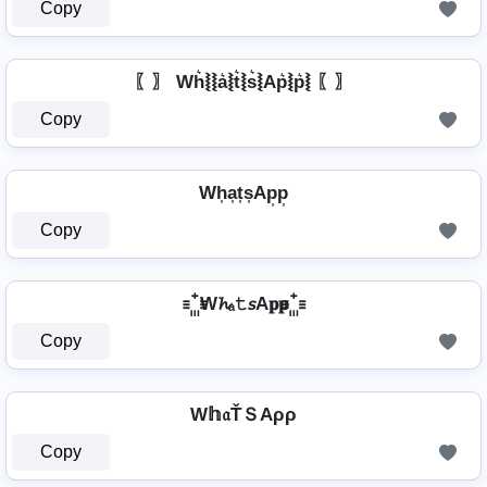
Copy
〖〗 Wh͛⦚⦚a͛⦚t͛⦚s͛⦚Ap͛⦚p͛⦚ 〖〗
Copy
Wh͎a͎t͎s͎Ap͎p͎
Copy
꙲ W𝓱ₐ𝚝𝘴A𝐩𝐩 ꙲
Copy
W𝕙𝔞ŤＳAρρ
Copy