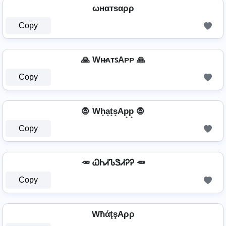
ωнαтѕαρρ
Copy
🙏 Wʜ̷ᴀᴛꜱAᴘᴘ 🙏
Copy
🧛 Wh̟a̟t̟s̟Ap̟p̟ 🧛
Copy
🥕 ᏇᏂᏗᏖᏕᏗᎮᎮ 🥕
Copy
WħάţşAρρ