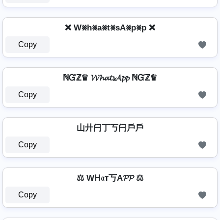
❌ W⨳h⨳a⨳t⨳sA⨳p⨳p ❌
Copy
ℕᏳℤ♛ 𝓦𝓱𝓪𝓽𝓼𝓐𝓹𝓹 ℕᏳℤ♛
Copy
山廾闩丁丂闩戶戶
Copy
⚖️ Wᕼ𝔞т丂A𝓟𝓟 ⚖️
Copy