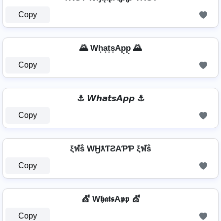
Copy
🌄 Wh͙a͙t͙s͙Ap͙p͙ 🌄
Copy
⚓ 𝙒𝙝𝙖𝙩𝙨𝘼𝙥𝙥 ⚓
Copy
ξฬṧ WӇƛƬƧAƤƤ ξฬṧ
Copy
💇️ W𝖍𝖆𝖙𝖘A𝖕𝖕 💇️
Copy