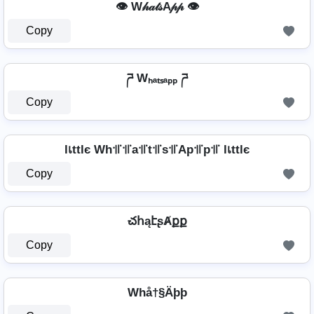
👁️ W𝒽𝒶𝓉𝓈A𝓅𝓅 👁️
Copy
ཌ Wₕₐₜₛₐₚₚ ཌ
Copy
lเttlє Wh꜉꜍꜉꜍a꜉꜍t꜉꜍s꜉꜍Ap꜉꜍p꜉꜍ lเttlє
Copy
చհąէʂȺքք
Copy
Whå†§Äþþ