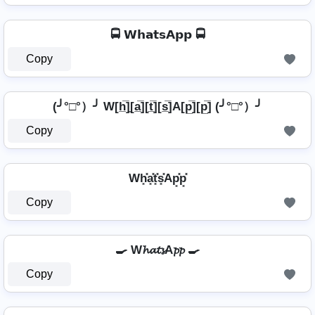
🚍 𝗪𝗵𝗮𝘁𝘀𝗔𝗽𝗽 🚍
Copy
(╯°□°）╯ W[h̲̅]̼[a̲̅][t̲̅][s̲̅]A[p̲̅][p̲̅] (╯°□°）╯
Copy
Wh͓̽a͓̽t͓̽s͓̽Ap͓̽p͓̽
Copy
🍳 W𝓱𝓪𝓽𝓼A𝓹𝓹 🍳
Copy