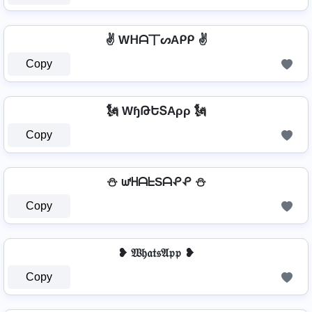
✌ Wᕼᗩ丅ᔕAᑭᑭ ✌
Copy
🗽 WɧԹԵՏAρρ 🗽
Copy
⛄ ᘺᕼᗩᖶSᗩᕵᕵ ⛄
Copy
❥ 𝔚𝔥𝔞𝔱𝔰𝔄𝔭𝔭 ❥
Copy