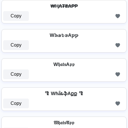
₩Ⱨ₳₮₴₳₱₱
Copy
W𝚑̷̴𝚊̷𝚝̷𝚜̷A𝚙̷𝚙̷
Copy
W𝔥𝔞𝔱𝔰A𝔭𝔭
Copy
🦿 WɦǟȶֆAքք 🦿
Copy
𝔚𝔥𝔞𝔱𝔰𝔄𝔭𝔭