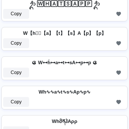
ᬊᬁ 🅆🄷🄰🅃🅂🄰🄿🄿 ᬊᬁ
Copy
W【h】⃣【a】【t】【s】A【p】【p】
Copy
🥮 W⊶h̊⊶a⊶t⊶sA⊶p⊶p 🥮
Copy
Wh∿∿a∿t∿s∿Ap∿p∿
Copy
WhმནჰAρρ