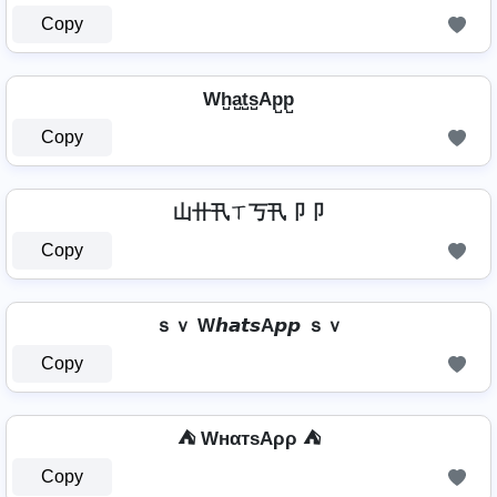
Copy
Wh̺a̺t̺s̺Ap̺p̺
Copy
山卄卂ㄒ丂卂卩卩
Copy
ｓｖ W𝙝𝙖𝙩𝙨A𝙥𝙥 ｓｖ
Copy
⛺ WнαтѕAρρ ⛺
Copy