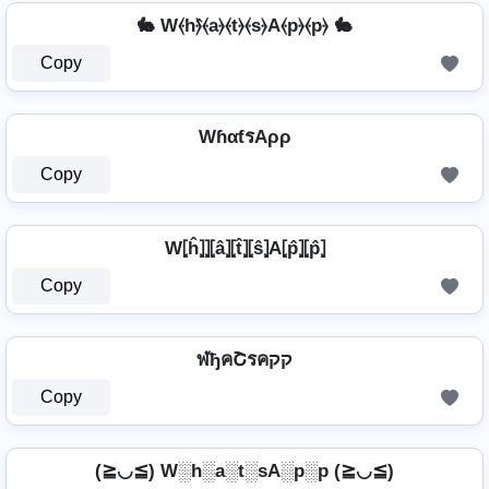
🐇 W⦑h⦒̂⦑a⦒⦑t⦒⦑s⦒A⦑p⦒⦑p⦒ 🐇
Copy
WɦαƭรAρρ
Copy
W⦏ĥ⦎⦎⦏â⦎⦏t̂⦎⦏ŝ⦎A⦏p̂⦎⦏p̂⦎
Copy
ฬђคՇรคקק
Copy
(≧◡≦) W░h░a░t░sA░p░p (≧◡≦)