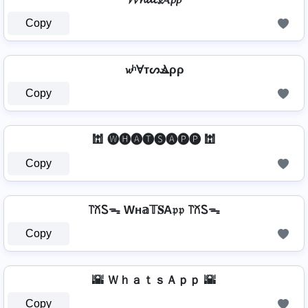
Copy
𝔀ʰⱯтᔕⳚρρ
Copy
🕍 🅦🅗🅐🅣🅢🅐🅟🅟 🕍
Copy
꓅꒽Ꮪᯓ Wн𝕒𝕋𝐒A𝔭𝔭 ꓅꒽Ꮪᯓ
Copy
🌇 ＷｈａｔｓＡｐｐ 🌇
Copy