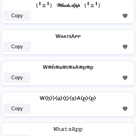
（╹ェ╹） 𝒲𝒽𝒶𝓉𝓈𝒜𝓅𝓅 （╹ェ╹）
Copy
WʜᴀᴛꜱAᴘᴘ
Copy
W≋h͛≋a≋t≋sA≋p≋p
Copy
W⧼h̼⧽⧽⧼a̼⧽⧼t̼⧽⧼s̼⧽A⧼p̼⧽⧼p̼⧽
Copy
𝚆𝚑𝚊𝚝𝚜𝙰𝚙𝚙