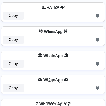
ЩΉΛƬƧΛPP
Copy
💆 W𝐡𝐚𝐭𝐬A𝐩𝐩 💆
Copy
🏛️ Wh̷̲a̲t̲s̲Ap̲p̲ 🏛️
Copy
ↈ Wh͎͓̽a͎t͎s͎Ap͎p͎ ↈ
Copy
ཌ Wh̊⫶͎⫶å⫶t̊⫶s̊⫶Ap̊⫶p̊⫶ ཌ