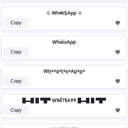
♤ WhคtŞApp ♤
Copy
Wh̾a̾t̾s̾Ap̾p̾
Copy
Wh͎͍͐￫￫a͎͍͐￫t͎͍͐￫s͎͍͐￫Ap͎͍͐￫p͎͍͐￫
Copy
█▬█ █ ▀█▀ Wꑛꋫ꓅ꌚAꉣꉣ █▬█ █ ▀█▀
Copy