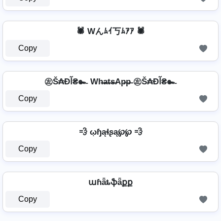
🕷️ Wんﾑｲ丂ﾑｱｱ 🕷️
Copy
㊧Š₳Ðآ₴๛ Wh̶a̶t̶s̶Ap̶p̶ ㊧Š₳Ðآ₴๛
Copy
💨 ῳɧąɬʂą℘℘ 💨
Copy
աɦǟȶֆǟքք
Copy