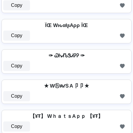
Copy
ÏŒ WԋαƚʂAρρ ÏŒ
Copy
✑ ᏇᏂᏗᏖᏕᏗᎮᎮ ✑
Copy
✭ Wⓗค𝓉ＳA卩卩 ✭
Copy
【¥Ŧ】 WｈａｔｓAｐｐ 【¥Ŧ】
Copy