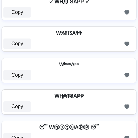
⸔ WHДΓSAPP ⸔
Copy
Wꁝꋬ꓄ꇙAꉣꉣ
Copy
WʰᵃᵗˢAᵖᵖ
Copy
WⱧ̼₳₮₴A₱₱
Copy
😴 WⓗⓐⓣⓢAⓟⓟ 😴
Copy