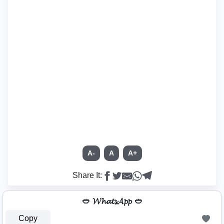
A-
A
A+
Share It:
🥙 𝓦𝓱𝓪𝓽𝓼𝓐𝓹𝓹 🥙
Copy