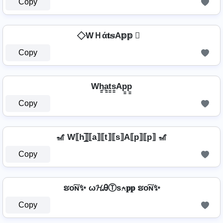
Copy
⃟ WＨά𝐭𝕤A𝕡𝕡 ⃟
Copy
Wh̳̲a̳t̳s̳Ap̳p̳
Copy
🎢 W⟦h⟧̲̅⟦a⟧⟦t⟧⟦s⟧A⟦p⟧⟦p⟧ 🎢
Copy
ຮо͠ɴ✨ ω𝓗ᎯⓉѕ⍲𝐩𝐩 ຮо͠ɴ✨
Copy