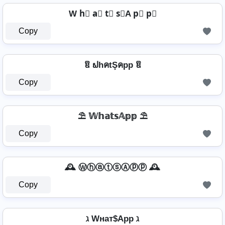
W h⃣ a⃣ t⃣ s⃣A p⃣ p⃣
Copy
ឱ ຟhคtŞคpp ឱ
Copy
⛱️ 𝕎𝕙𝕒𝕥𝕤𝔸𝕡𝕡 ⛱️
Copy
🕰️ ⓌⓗⓐⓣⓢⒶⓟⓟ 🕰️
Copy
ℷ Wнат$App ℷ