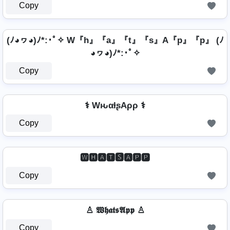
Copy
(ﾉ◕ヮ◕)ﾉ*:･ﾟ✧ W『h』『a』『t』『s』A『p』『p』 (ﾉ
◕ヮ◕)ﾉ*:･ﾟ✧
Copy
⚕️ WԋαƚʂAρρ ⚕️
Copy
🆆🅷🅰🆃🆂🅰🅿🅿
Copy
♙ 𝖂𝖍𝖆𝖙𝖘𝕬𝖕𝖕 ♙
Copy