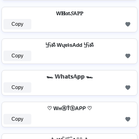
W𝐇αt𝓢Aℙℙ
Copy
卐ॐ WɥɐʇsAdd 卐ॐ
Copy
🏎️ 𝕎𝕙𝕒𝕥𝕤𝔸𝕡𝕡 🏎️
Copy
♡ WнⓐŤⓢAᑭᑭ ♡
Copy