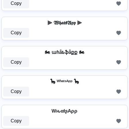
Copy
⫸ 𝖂𝖍𝖆𝖙𝖘𝕬𝖕𝖕 ⫸
Copy
🏍️ աɦǟȶֆǟքք 🏍️
Copy
🦕 ᵂʰᵃᵗˢᴬᵖᵖ 🦕
Copy
WԋαƚʂAρρ
Copy