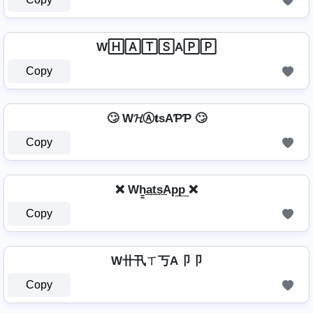
W🄷🄰🅃🅂A🄿🄿
Copy
🙄 W𝓗Ⓐ𝐭ѕAƤƤ 🙄
Copy
❌ Wh̳͢a͢t͢s͢Ap͢p͢ ❌
Copy
W卄卂ㄒ丂A卩卩
Copy