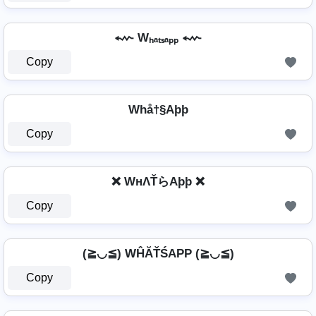
⬳ Wₕₐₜₛₐₚₚ ⬳
Copy
Whå†§Aþþ
Copy
❌ WнΛŤらAþþ ❌
Copy
(≧◡≦) WĤĂŤŚAРР (≧◡≦)
Copy