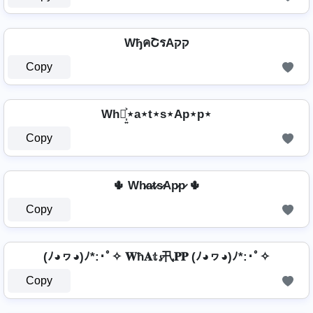
WђคՇรAקק
Copy
Wh⋆͎͍͐⋆a⋆t⋆s⋆Ap⋆p⋆
Copy
🌵 Wh̷a̷t̷s̷Ap̷p̷ 🌵
Copy
(ﾉ◕ヮ◕)ﾉ*:･ﾟ✧ 𝐖ħ𝐀𝕥𝓼卂𝐏𝐏 (ﾉ◕ヮ◕)ﾉ*:･ﾟ✧
Copy