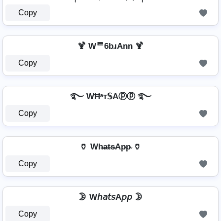
Copy
🍹 Wᄅ6bɹAnn 🍹
Copy
࿐ WĦᵃт𝕊Aⓟⓟ ࿐
Copy
🏺 Wh̴̶a̴t̴s̴Ap̴p̴ 🏺
Copy
🌛 W𝘩𝘢𝘵𝘴A𝘱𝘱 🌛
Copy