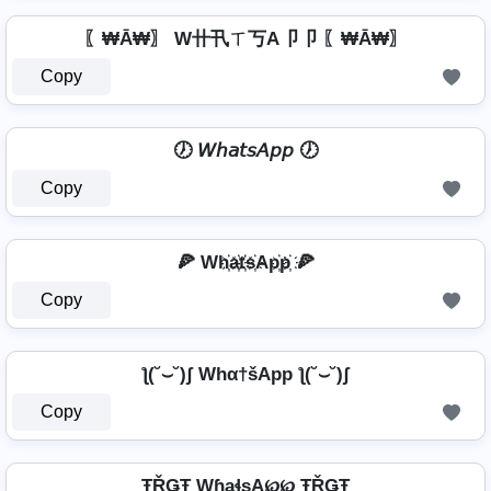
〖₩Ā₩〗 W卄卂ㄒ丂A卩卩 〖₩Ā₩〗
Copy
🕖 𝘞𝘩𝘢𝘵𝘴𝘈𝘱𝘱 🕖
Copy
🍕 Wh҉a҉t҉s҉Ap҉p҉ 🍕
Copy
ƪ(˘⌣˘)ʃ Whα†šApp ƪ(˘⌣˘)ʃ
Copy
ŦŘǤŦ WɧąɬʂA℘℘ ŦŘǤŦ