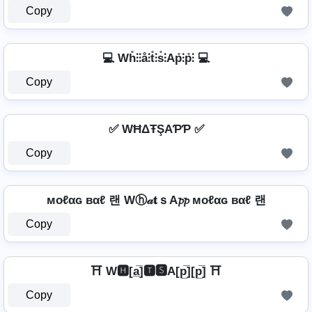
Copy
💻 Wh̊⫶⫶å⫶t̊⫶s̊⫶Ap̊⫶p̊⫶ 💻
Copy
✅ WĦΔŦŞAƤƤ ✅
Copy
мoℓαɢ вαℓ 랜 Wⓗ𝒶𝐭ｓA𝓹𝓹 мoℓαɢ вαℓ 랜
Copy
⛩️ W🅷[a̲̅]🆃🆂A[p̲̅][p̲̅] ⛩️
Copy