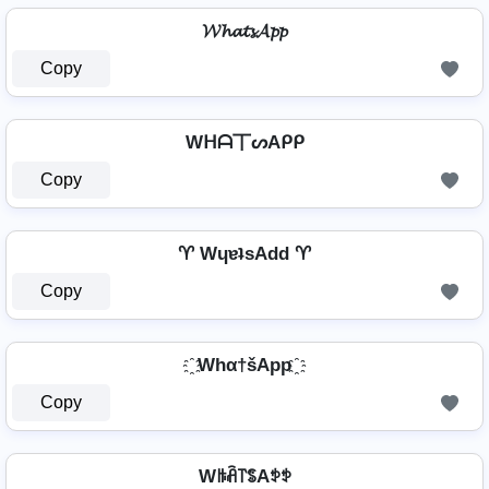
𝓦𝓱𝓪𝓽𝓼𝓐𝓹𝓹
Copy
Wᕼᗩ丅ᔕAᑭᑭ
Copy
♈ WɥɐʇsAdd ♈
Copy
҈ Whα†šApp ҈
Copy
Wꑛꋫ꓅ꌚAꉣꉣ