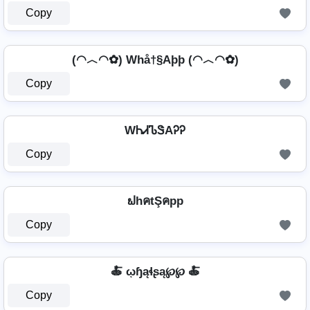
Copy
(◠︿◠✿) Whå†§Aþþ (◠︿◠✿)
Copy
WᏂᏗᏖᏕAᎮᎮ
Copy
ຟhคtŞคpp
Copy
🍝 ῳɧąɬʂą℘℘ 🍝
Copy