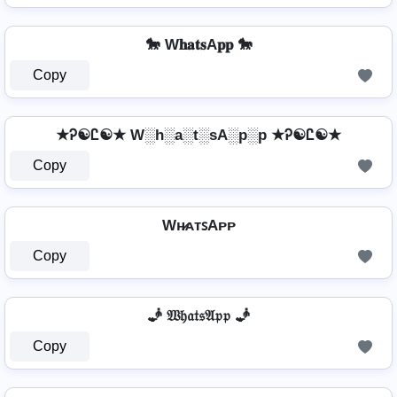
🐎 W𝐡𝐚𝐭𝐬A𝐩𝐩 🐎
Copy
★Ꭾ☯Ꮭ☯★ W░h░a░t░sA░p░p ★Ꭾ☯Ꮭ☯★
Copy
Wʜ̷ᴀᴛꜱAᴘᴘ
Copy
🧞 𝔚𝔥𝔞𝔱𝔰𝔄𝔭𝔭 🧞
Copy