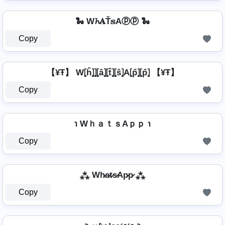
🐍 W𝓱𝐀Ť𝕤Aⓟⓟ 🐍
Copy
【¥Ŧ】 W⦏ĥ⦎⦎⦏â⦎⦏t̂⦎⦏ŝ⦎A⦏p̂⦎⦏p̂⦎ 【¥Ŧ】
Copy
℩ WｈａｔｓAｐｐ ℩
Copy
⁂ Wh̷a̷t̷s̷Ap̷p̷ ⁂
Copy