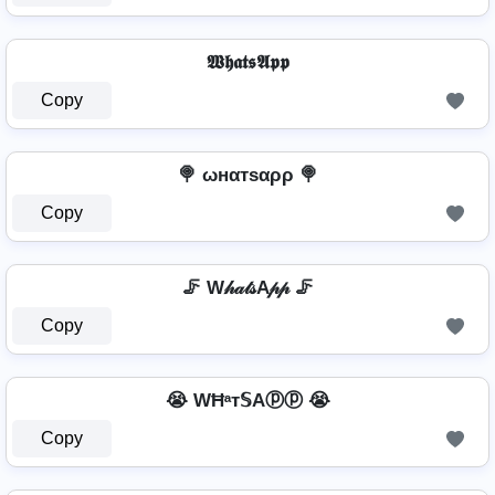
𝖂𝖍𝖆𝖙𝖘𝕬𝖕𝖕
Copy
🍭 ωнαтѕαρρ 🍭
Copy
🦵 W𝒽𝒶𝓉𝓈A𝓅𝓅 🦵
Copy
😭 WĦᵃт𝕊Aⓟⓟ 😭
Copy