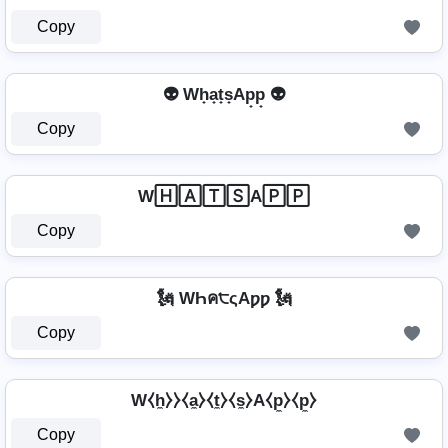
Copy
👽 Wh̟a̟t̟s̟Ap̟p̟ 👽
Copy
W🄷🄰🅃🅂A🄿🄿
Copy
🗽 WҺค੮ςAƿƿ 🗽
Copy
W⧼h̼⧽⧽⧼a̼⧽⧼t̼⧽⧼s̼⧽A⧼p̼⧽⧼p̼⧽
Copy