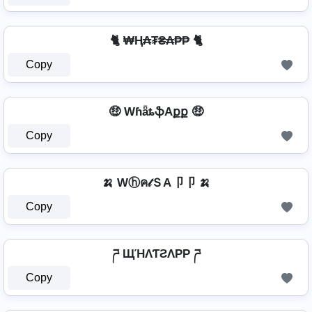
🐈 ₩Ⱨ₳₮₴₳₱₱ 🐈
Copy
🤑 WɦǟȶֆAքք 🤑
Copy
🍌 Wⓗค𝓉ＳA卩卩 🍌
Copy
ཌ ЩΉΛƬƧΛPP ཌ
Copy