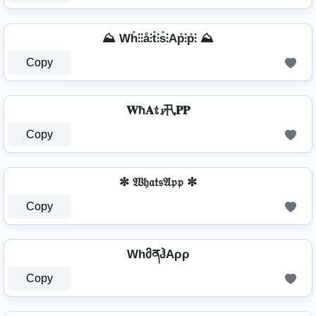
⛰️ Wh̊⫶⫶å⫶t̊⫶s̊⫶Ap̊⫶p̊⫶ ⛰️
Copy
𝐖ħ𝐀𝕥𝓼卂𝐏𝐏
Copy
✼ 𝔚𝔥𝔞𝔱𝔰𝔄𝔭𝔭 ✼
Copy
WhმནჰAρρ
Copy