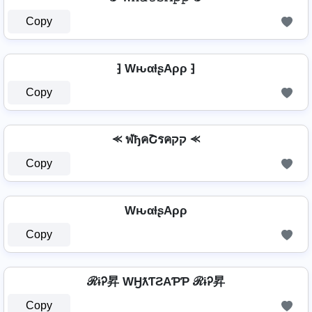
Copy
⁆ WԋαƚʂAρρ ⁆
Copy
⪻ ฬђคՇรคקק ⪻
Copy
WԋαƚʂAρρ
Copy
ℛɨᎮ昇 WӇƛƬƧAƤƤ ℛɨᎮ昇
Copy