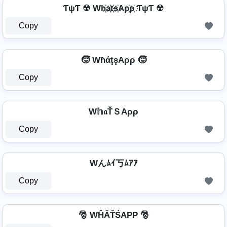
ƬψƬ ☢ Wh҉a҉t҉s҉Ap҉p҉ ƬψƬ ☢
Copy
🧒 WħάţşAρρ 🧒
Copy
W𝕙𝔞ŤＳAρρ
Copy
Wんﾑｲ丂ﾑｱｱ
Copy
🎅 WĤĂŤŚAРР 🎅