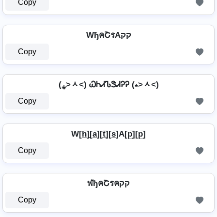
Copy
WђคՇรAקק
Copy
(⁎˃ᆺ˂) ᏇᏂᏗᏖᏕᏗᎮᎮ (⁎˃ᆺ˂)
Copy
W[h̲̅]̼[a̲̅][t̲̅][s̲̅]A[p̲̅][p̲̅]
Copy
ฬђคՇรคקק
Copy