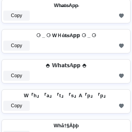
Wh̴̶a̴t̴s̴Ap̴p̴
Copy
⚆ _ ⚆ WＨά𝐭𝕤A𝕡𝕡 ⚆ _ ⚆
Copy
🍚 𝕎𝕙𝕒𝕥𝕤𝔸𝕡𝕡 🍚
Copy
W『h』『a』『t』『s』A『p』『p』
Copy
Whå†§Äþþ