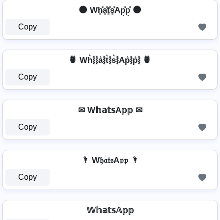
🌑 Wh͓̽a͓̽t͓̽s͓̽Ap͓̽p͓̽ 🌑
Copy
🍍 Wh͛⦚⦚a͛⦚t͛⦚s͛⦚Ap͛⦚p͛⦚ 🍍
Copy
✉ W𝕙𝕒𝕥𝕤A𝕡𝕡 ✉
Copy
🌂 W𝔥𝔞𝔱𝔰A𝔭𝔭 🌂
Copy
𝕎𝕙𝕒𝕥𝕤𝔸𝕡𝕡