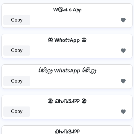
Wⓗ𝒶𝐭ｓA𝓹𝓹
Copy
🦋 WɦαƭรAρρ 🦋
Copy
ꪶ࿋྄ིᤢꫂ W𝘩𝘢𝘵𝘴A𝘱𝘱 ꪶ࿋྄ིᤢꫂ
Copy
🏖️ ᏇᏂᏗᏖᏕᏗᎮᎮ 🏖️
Copy
ᏇᏂᏗᏖᏕᏗᎮᎮ