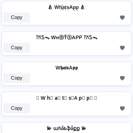
🍐 Wh͎͓̽a͎t͎s͎Ap͎p͎ 🍐
Copy
꓅꒽Ꮪᯓ WнⓐŤⓢAᑭᑭ ꓅꒽Ꮪᯓ
Copy
W𝖍𝖆𝖙𝖘A𝖕𝖕
Copy
⑉ W h⃣ a⃣ t⃣ s⃣A p⃣ p⃣ ⑉
Copy
💫 աɦǟȶֆǟքք 💫