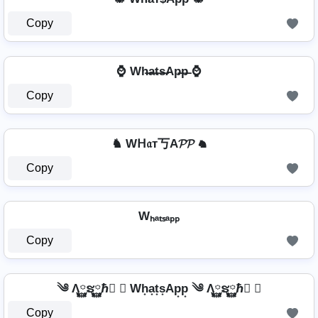
Copy
⌚ Wh̶a̶t̶s̶Ap̶p̶ ⌚
Copy
♞ Wᕼ𝔞т丂A𝓟𝓟 ♞
Copy
Wₕₐₜₛₐₚₚ
Copy
༄ Λ࿆ຮ࿆ℏ࿆ ✘ Wh͙a͙t͙s͙Ap͙p͙ ༄ Λ࿆ຮ࿆ℏ࿆ ✘
Copy