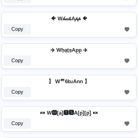
🐠 W𝒽𝒶𝓉𝓈A𝓅𝓅 🐠
Copy
✈️ Wh̼a̼t̼s̼Ap̼p̼ ✈️
Copy
】 Wᄅ6bɹAnn 】
Copy
🍬 W🅷[a̲̅]🆃🆂A[p̲̅][p̲̅] 🍬
Copy