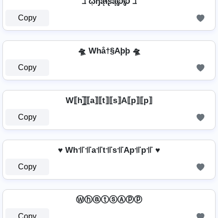
ℶ ῳɧąɬʂą℘℘ ℶ
Copy
🛸 Whå†§Aþþ 🛸
Copy
W⟦h⟧̲̅⟦a⟧⟦t⟧⟦s⟧A⟦p⟧⟦p⟧
Copy
♥ Wh꜉꜍꜉꜍a꜉꜍t꜉꜍s꜉꜍Ap꜉꜍p꜉꜍ ♥
Copy
ⓌⓗⓐⓣⓢⒶⓟⓟ
Copy