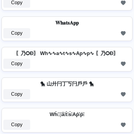
Copy
𝐖𝐡𝐚𝐭𝐬𝐀𝐩𝐩
Copy
〖乃ѺÐ〗 Wh∿∿a∿t∿s∿Ap∿p∿ 〖乃ѺÐ〗
Copy
🐤 山廾闩丁丂闩戶戶 🐤
Copy
Wh̊⫶͎⫶å⫶t̊⫶s̊⫶Ap̊⫶p̊⫶
Copy