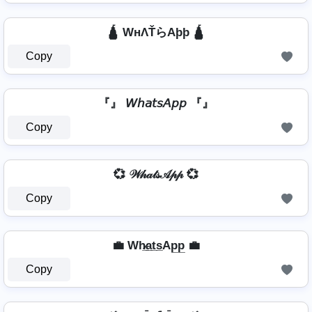
🛕 WнΛŤらAþþ 🛕
Copy
『』 𝘞𝘩𝘢𝘵𝘴𝘈𝘱𝘱 『』
Copy
💞 𝒲𝒽𝒶𝓉𝓈𝒜𝓅𝓅 💞
Copy
💼 Wh̷̲a̲t̲s̲Ap̲p̲ 💼
Copy