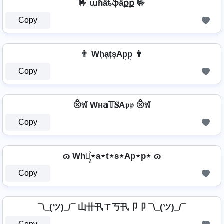
🤟 աɦǟȶֆǟքք 🤟
Copy
👨 Wh͎a͎t͎s͎Ap͎p͎ 👨
Copy
⨶ฬ Wн𝕒𝕋𝐒A𝔭𝔭 ⨶ฬ
Copy
ɷ Wh⋆͎͍͐⋆a⋆t⋆s⋆Ap⋆p⋆ ɷ
Copy
¯\_(ツ)_/¯ 山卄卂ㄒ丂卂卩卩 ¯\_(ツ)_/¯