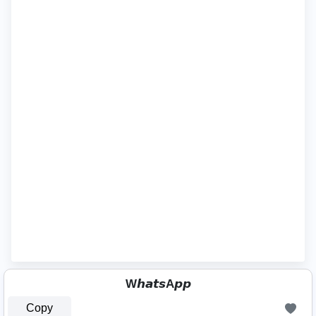
W𝙝𝙖𝙩𝙨A𝙥𝙥
Copy