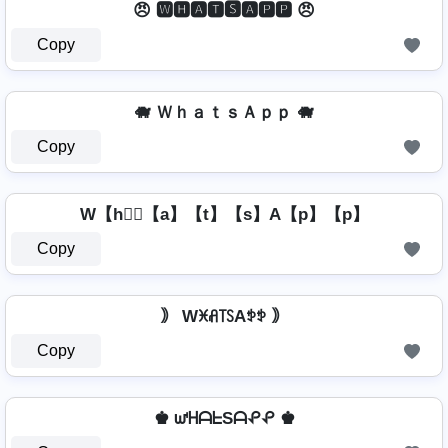
😠 🆆🅷🅰🆃🆂🅰🅿🅿 😠
Copy
🐗 ＷｈａｔｓＡｐｐ 🐗
Copy
W【h】⃣【a】【t】【s】A【p】【p】
Copy
｠ Wꁝꋬ꓄ꇙAꉣꉣ ｠
Copy
♚ ᘺᕼᗩᖶSᗩᕵᕵ ♚