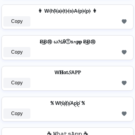
👩 W⦑h⦒̂⦑a⦒⦑t⦒⦑s⦒A⦑p⦒⦑p⦒ 👩
Copy
Ƀ͢͢͢Ƀ㉺ ω𝓗ᎯⓉѕ⍲𝐩𝐩 Ƀ͢͢͢Ƀ㉺
Copy
W𝐇αt𝓢Aℙℙ
Copy
℁ Wh͓̽̾a͓̽t͓̽s͓̽Ap͓̽p͓̽ ℁
Copy
☕ 𝚆𝚑𝚊𝚝𝚜𝙰𝚙𝚙 ☕