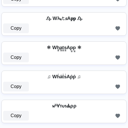
₯ W𝓱ₐ𝚝𝘴A𝐩𝐩 ₯
Copy
⚛ Wh̳̲a̳t̳s̳Ap̳p̳ ⚛
Copy
♫ Wh̾a̾t̾s̾Ap̾p̾ ♫
Copy
𝔀ʰⱯтᔕⳚρρ
Copy