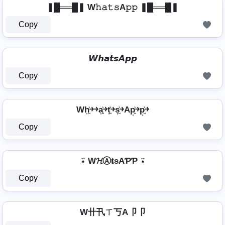
❚█══█❚ W𝚑𝚊𝚝𝚜A𝚙𝚙 ❚█══█❚
Copy
𝙒𝙝𝙖𝙩𝙨𝘼𝙥𝙥
Copy
Wh͎͍͐￫￫a͎͍͐￫t͎͍͐￫s͎͍͐￫Ap͎͍͐￫p͎͍͐￫
Copy
⍣ W𝓗Ⓐ𝐭ѕAƤƤ ⍣
Copy
W卄卂ㄒ丂A卩卩