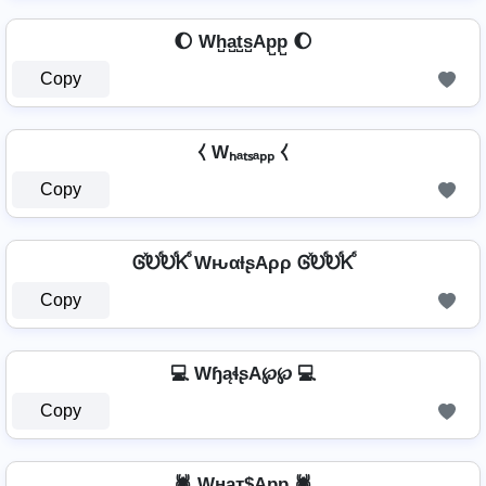
🌔 Wh̺a̺t̺s̺Ap̺p̺ 🌔
Copy
⧼ Wₕₐₜₛₐₚₚ ⧼
Copy
ᎶⷯᎧⷠᎧⷠᏦⷠ WԋαƚʂAρρ ᎶⷯᎧⷠᎧⷠᏦⷠ
Copy
💻 WɧąɬʂA℘℘ 💻
Copy
🕷️ Wнат$App 🕷️