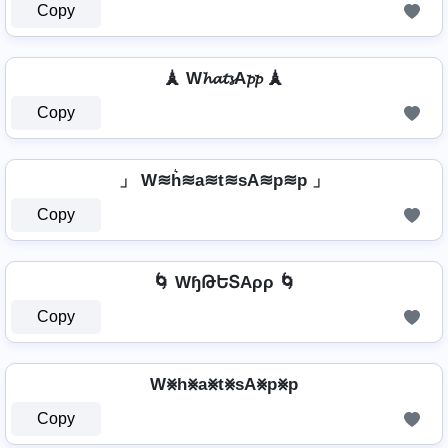
Copy
🗼 W𝓱𝓪𝓽𝓼A𝓹𝓹 🗼
Copy
」 W≋h͛≋a≋t≋sA≋p≋p 」
Copy
🌀 WɧԹԵՏAρρ 🌀
Copy
W⨳h⨳a⨳t⨳sA⨳p⨳p
Copy