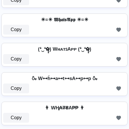
Copy
☀≡☀ 𝖂𝖍𝖆𝖙𝖘𝕬𝖕𝖕 ☀≡☀
Copy
(❛‿❛✿̶̥̥) WʜᴀᴛꜱAᴘᴘ (❛‿❛✿̶̥̥)
Copy
🍶 W⊶h̊⊶a⊶t⊶sA⊶p⊶p 🍶
Copy
👨 WⱧ̼₳₮₴A₱₱ 👨
Copy