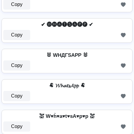
Copy
✔ 🅦🅗🅐🅣🅢🅐🅟🅟 ✔
Copy
🐰 WHДΓSAPP 🐰
Copy
🐏 𝓦𝓱𝓪𝓽𝓼𝓐𝓹𝓹 🐏
Copy
💒 W♥h͛♥a♥t♥sA♥p♥p 💒
Copy