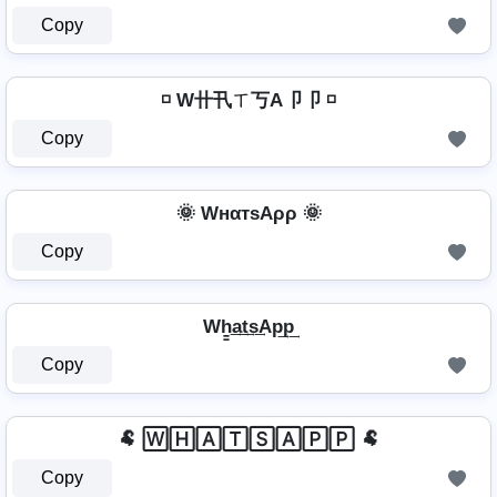
Copy
◽ W卄卂ㄒ丂A卩卩 ◽
Copy
🌞 WнαтѕAρρ 🌞
Copy
Wh̳͢a͢t͢s͢Ap͢p͢
Copy
🐏 🅆🄷🄰🅃🅂🄰🄿🄿 🐏
Copy