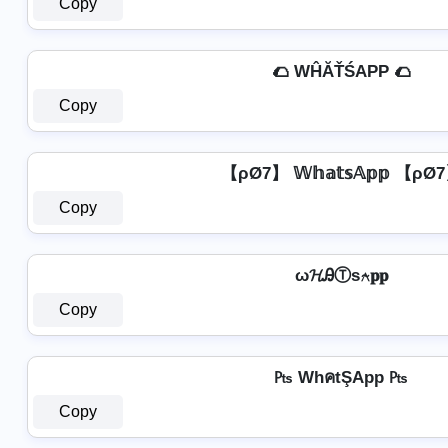
Copy
🌮 WĤĂŤŚAРР 🌮
Copy
【ρØ7】 𝕎𝕙𝕒𝕥𝕤𝔸𝕡𝕡 【ρØ
Copy
ω𝓗ᎯⓉѕ⍲𝐩𝐩
Copy
₧ WhคtŞApp ₧
Copy