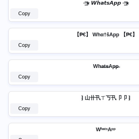
⏤͟͟͞͞★ 𝙒𝙝𝙖𝙩𝙨𝘼𝙥𝙥 ⏤͟͟͞͞★
Copy
【₱€】 Whα†šApp 【₱€】
Copy
Wh̶a̶t̶s̶Ap̶p̶
Copy
⁆ 山卄卂ㄒ丂卂卩卩 ⁆
Copy
WʰᵃᵗˢAᵖᵖ