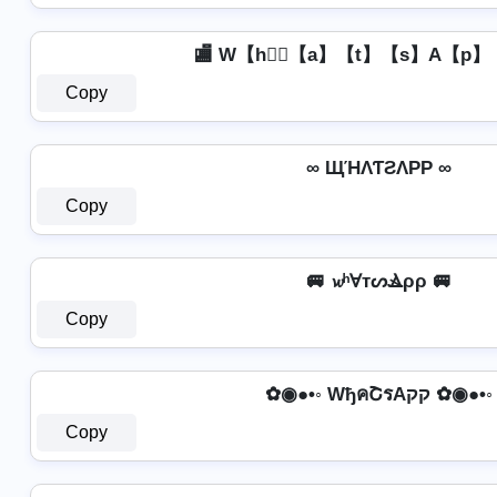
🏬 W【h】⃣【a】【t】【s】A【p】【
Copy
∞ ЩΉΛƬƧΛPP ∞
Copy
🚐 𝔀ʰⱯтᔕⳚρρ 🚐
Copy
✿◉●•◦ WђคՇรAקק ✿◉●•◦
Copy