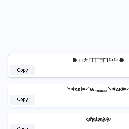
👷 山廾闩丁丂闩戶戶 👷
Copy
༺ѦҞ༻ Wₕₐₜₛₐₚₚ ༺ѦҞ
Copy
ῳɧąɬʂą℘℘
Copy