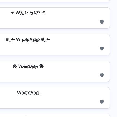
⚘ Wんﾑｲ丂ﾑｱｱ ⚘
ಠ‿↼ WɧąɬʂA℘℘ ಠ‿↼
🎤 W𝒽𝒶𝓉𝓈A𝓅𝓅 🎤
Wh҉a҉t҉s҉Ap҉p҉