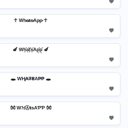
☥ Wh̷a̷t̷s̷Ap̷p̷ ☥
🍆 Wh͓̽a͓̽t͓̽s͓̽Ap͓̽p͓̽ 🍆
🕳️ WⱧ̼₳₮₴A₱₱ 🕳️
👐 W𝓗Ⓐ𝐭ѕAƤƤ 👐