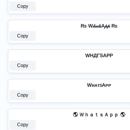
Copy
₨ W𝒽𝒶𝓉𝓈A𝓅𝓅 ₨
Copy
WHДΓSAPP
Copy
WʜᴀᴛꜱAᴘᴘ
Copy
🌎 ＷｈａｔｓＡｐｐ 🌎
Copy