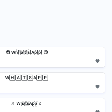
🧐 Wh͛⦚⦚a͛⦚t͛⦚s͛⦚Ap͛⦚p͛⦚ 🧐
W🄷🄰🅃🅂A🄿🄿
♬ Wh͓̽̾a͓̽t͓̽s͓̽Ap͓̽p͓̽ ♬