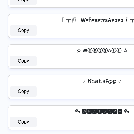
〖┭∮〗 W♥h͛♥a♥t♥sA♥p♥p 〖
Copy
☆ WⓗⓐⓣⓢAⓟⓟ ☆
Copy
♂️ 𝚆𝚑𝚊𝚝𝚜𝙰𝚙𝚙 ♂️
Copy
🦆 🆆🅷🅰🆃🆂🅰🅿🅿 🦆
Copy