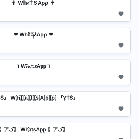
👨 W𝕙𝔞ŤＳAρρ 👨
❤ WhმནჰAρρ ❤
ℸ W𝓱ₐ𝚝𝘴A𝐩𝐩 ℸ
 W⦏ĥ⦎⦎⦏â⦎⦏t̂⦎⦏ŝ⦎A⦏p̂⦎⦏p̂⦎ 『ƔŤṦ』
〖アک〗 Wh͎͓̽a͎t͎s͎Ap͎p͎ 〖アک〗