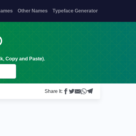
Names
Other Names
Typeface Generator

k, Copy and Paste).
Share It: