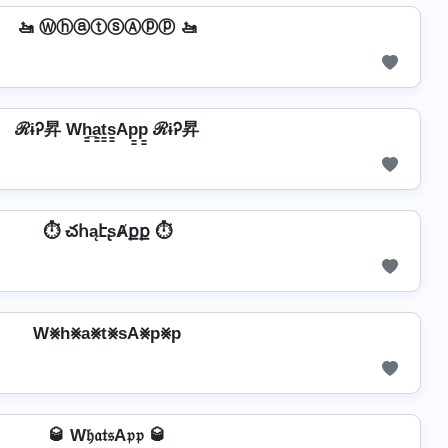
🚤 ⓌⓗⓐⓣⓢⒶⓟⓟ 🚤
ℛɨᎮ昇 Wh̳̲a̳t̳s̳Ap̳p̳ ℛɨᎮ昇
⏱️ చհąէʂȺքք ⏱️
W⨳h⨳a⨳t⨳sA⨳p⨳p
🥃 W𝔥𝔞𝔱𝔰A𝔭𝔭 🥃