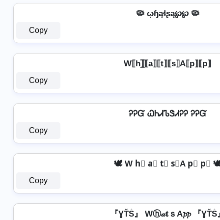
🦠 ῳɧąɬʂą℘℘ 🦠
Copy
W⟦h⟧̲̅⟦a⟧⟦t⟧⟦s⟧A⟦p⟧⟦p⟧
Copy
ᎮᎮᏳ ᏇᏂᏗᏖᏕᏗᎮᎮ ᎮᎮᏳ
Copy
🕊️ W h⃣ a⃣ t⃣ s⃣A p⃣ p⃣ 🕊
Copy
『ƔŤṦ』 Wⓗ𝒶𝐭ｓA𝓹𝓹 『ƔŤ