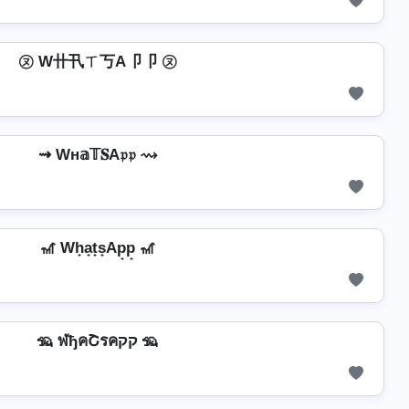
㋦ W卄卂ㄒ丂A卩卩 ㋦
⇝ Wн𝕒𝕋𝐒A𝔭𝔭 ⇝
🎢 Wh̟a̟t̟s̟Ap̟p̟ 🎢
🦡 ฬђคՇรคקק 🦡