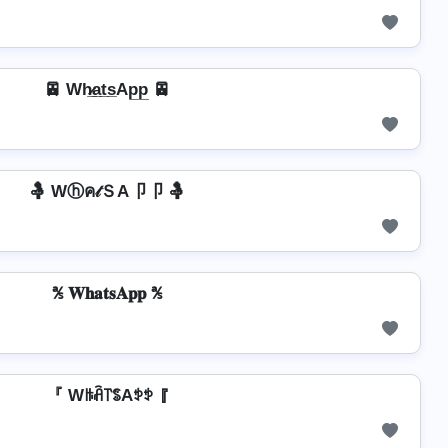
🚈 Wh̷̲a̲t̲s̲Ap̲p̲ 🚈
🤱 Wⓗค𝓉ＳA卩卩 🤱
℁ 𝐖𝐡𝐚𝐭𝐬𝐀𝐩𝐩 ℁
『 Wꑛꋫ꓅ꌚAꉣꉣ 『