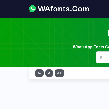
WAfonts.Com
WhatsApp Fonts Gen
A-
A
A+