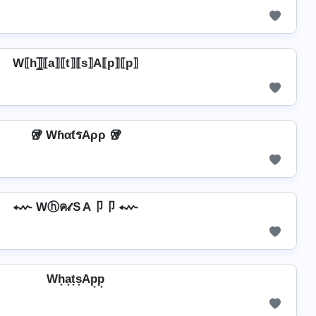
W⟦h⟧̲̅⟦a⟧⟦t⟧⟦s⟧A⟦p⟧⟦p⟧
🥡 WɦαƭรAρρ 🥡
⬳ Wⓗค𝓉ＳA卩卩 ⬳
Wh͙a͙t͙s͙Ap͙p͙