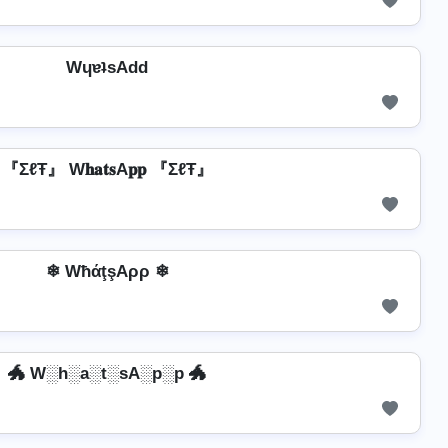
WɥɐʇsAdd
『ΣℓŦ』 W𝐡𝐚𝐭𝐬A𝐩𝐩 『ΣℓŦ』
❄ WħάţşAρρ ❄
🐲 W░h░a░t░sA░p░p 🐲