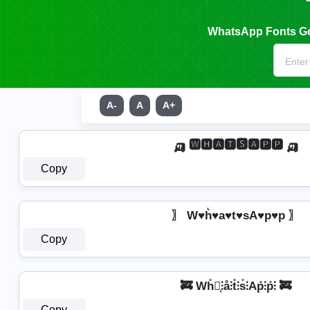
WhatsApp Fonts Gen
A-
A
A+
🛺 🆆🅷🅰🆃🆂🅰🅿🅿 🛺
Copy
〗 W♥h͛♥a♥t♥sA♥p♥p 〗
Copy
🚒 Wh̊⫶͎⫶å⫶t̊⫶s̊⫶Ap̊⫶p̊⫶ 🚒
Copy