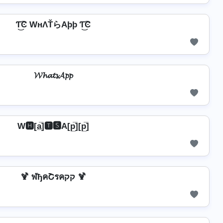
Ƭ͜͡Ͼ WнΛŤらAþþ Ƭ͜͡Ͼ
𝓦𝓱𝓪𝓽𝓼𝓐𝓹𝓹
W🅷[a̲̅]🆃🆂A[p̲̅][p̲̅]
🍹 ฬђคՇรคקק 🍹