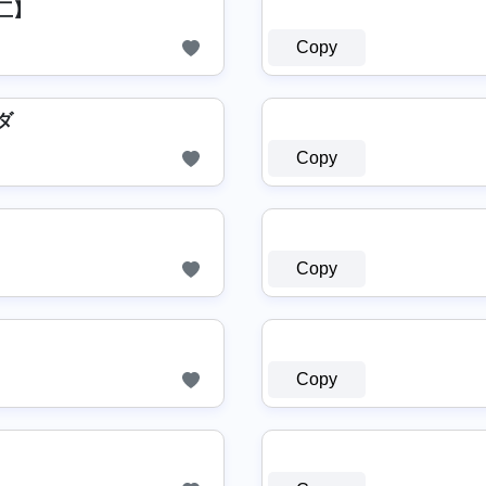
ㄥ匚】
Copy
Σダ
Copy
Copy
Copy