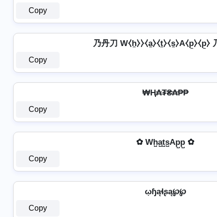
Copy
乃丹刀 W⧼h̼⧽⧽⧼a̼⧽⧼t̼⧽⧼s̼⧽A⧼p̼⧽⧼p̼
Copy
₩Ⱨ₳₮₴₳₱₱
Copy
✿ Wh̺a̺t̺s̺Ap̺p̺ ✿
Copy
ῳɧąɬʂą℘℘
Copy