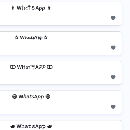
👩 W𝕙𝔞ŤＳAρρ 👩
✫ W𝓱𝓪𝓽𝓼A𝓹𝓹 ✫
ↀ Wᕼ𝔞т丂A𝓟𝓟 ↀ
😃 W𝘩𝘢𝘵𝘴A𝘱𝘱 😃
🫖 W𝚑𝚊𝚝𝚜A𝚙𝚙 🫖