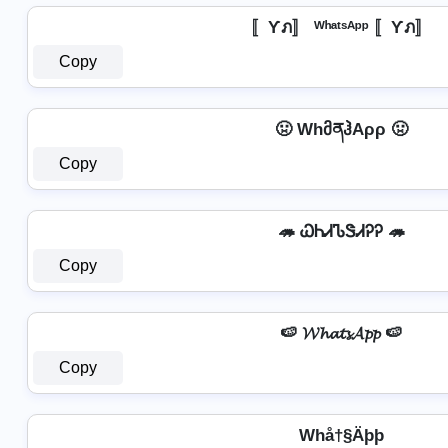
〚Ƴภ〛 ᵂʰᵃᵗˢᴬᵖᵖ 〚Ƴภ〛
Copy
🤢 WhმནჰAρρ 🤢
Copy
🦔 ᏇᏂᏗᏖᏕᏗᎮᎮ 🦔
Copy
🍉 𝓦𝓱𝓪𝓽𝓼𝓐𝓹𝓹 🍉
Copy
Whå†§Äþþ