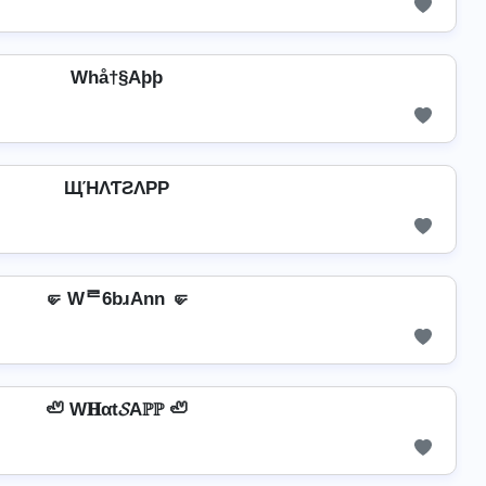
Whå†§Aþþ
ЩΉΛƬƧΛPP
🤛 Wᄅ6bɹAnn 🤛
🦥 W𝐇αt𝓢Aℙℙ 🦥