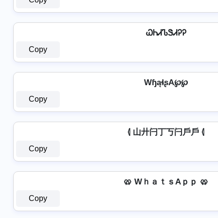
ᏇᏂᏗᏖᏕᏗᎮᎮ
Copy
WɧąɬʂA℘℘
Copy
⦉ 山廾闩丁丂闩戶戶 ⦉
Copy
🥨 WｈａｔｓAｐｐ 🥨
Copy