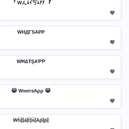
『 Wんﾑｲ丂ﾑｱｱ 『
WHДΓSAPP
WĦΔŦŞAƤƤ
😹 WнαтѕAρρ 😹
Wh͛⦚⦚a͛⦚t͛⦚s͛⦚Ap͛⦚p͛⦚