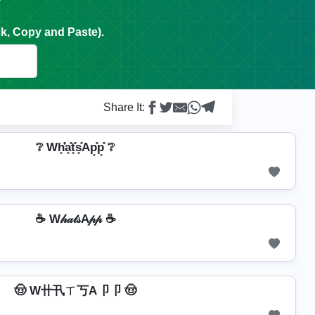
k, Copy and Paste).
Share It:
❔ Wh͓̽̾a͓̽t͓̽s͓̽Ap͓̽p͓̽ ❔
☕ W𝒽𝒶𝓉𝓈A𝓅𝓅 ☕
🤠 W卄卂ㄒ丂A卩卩 🤠