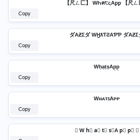
【尺ㄥ匚】 WҺค੮ςAƿƿ 【尺
Copy
ダAƵΣダ WӇƛƬƧAƤƤ ダAƵ
Copy
Wh͎a͎t͎s͎Ap͎p͎
Copy
WʜᴀᴛꜱAᴘᴘ
Copy
☆ W h⃣ a⃣ t⃣ s⃣A p⃣ p⃣ ☆