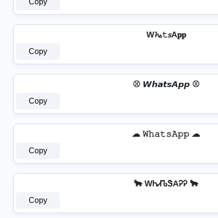
Copy
W𝓱ₐ𝚝𝘴A𝐩𝐩
Copy
⚾ 𝙒𝙝𝙖𝙩𝙨𝘼𝙥𝙥 ⚾
Copy
☁ 𝚆𝚑𝚊𝚝𝚜𝙰𝚙𝚙 ☁
Copy
🐂 WᏂᏗᏖᏕAᎮᎮ 🐂
Copy