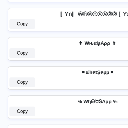
〚Ƴภ〛 ⓌⓗⓐⓣⓢⒶⓟⓟ 〚Ƴ
Copy
👨 WԋαƚʂAρρ 👨
Copy
◾ ຟhคtŞคpp ◾
Copy
℅ WɧԹԵՏAρρ ℅
Copy