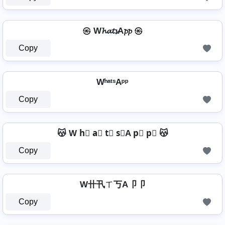
㉿ W𝓱𝓪𝓽𝓼A𝓹𝓹 ㉿
Copy
WʰᵃᵗˢAᵖᵖ
Copy
😽 W h⃣ a⃣ t⃣ s⃣A p⃣ p⃣ 😽
Copy
W卄卂ㄒ丂A卩卩
Copy