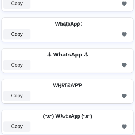
Copy
Wh҉a҉t҉s҉Ap҉p҉
Copy
⚓ 𝗪𝗵𝗮𝘁𝘀𝗔𝗽𝗽 ⚓
Copy
WӇƛƬƧAƤƤ
Copy
(ᵔᴥᵔ) W𝓱ₐ𝚝𝘴A𝐩𝐩 (ᵔᴥᵔ)
Copy