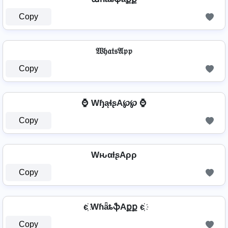
Copy
𝔚𝔥𝔞𝔱𝔰𝔄𝔭𝔭
Copy
⌚ WɧąɬʂA℘℘ ⌚
Copy
WԋαƚʂAρρ
Copy
є҉ WɦǟȶֆAքք є҉
Copy