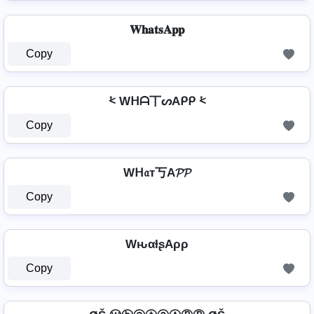
𝐖𝐡𝐚𝐭𝐬𝐀𝐩𝐩
Copy
⩻ Wᕼᗩ丅ᔕAᑭᑭ ⩻
Copy
Wᕼ𝔞т丂A𝓟𝓟
Copy
WԋαƚʂAρρ
Copy