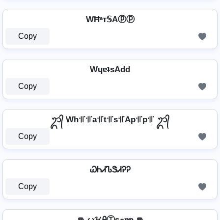
WĦᵃт𝕊Aⓟⓟ
Copy
WɥɐʇsAdd
Copy
ᬊ᭄ Wh꜉꜍꜉꜍a꜉꜍t꜉꜍s꜉꜍Ap꜉꜍p꜉꜍ ᬊ᭄
Copy
ᏇᏂᏗᏖᏕᏗᎮᎮ
Copy
👊 ω𝓗ᎯⓉѕ⍲𝐩𝐩 👊