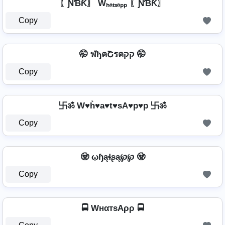
〖ƝƁƘ〗 Wₕₐₜₛₐₚₚ 〖ƝƁƘ〗
Copy
🤭 ฬђคՇรคקק 🤭
Copy
卐ॐ W♥h͛♥a♥t♥sA♥p♥p 卐ॐ
Copy
🧟 ῳɧąɬʂą℘℘ 🧟
Copy
🚍 WнαтѕAρρ 🚍