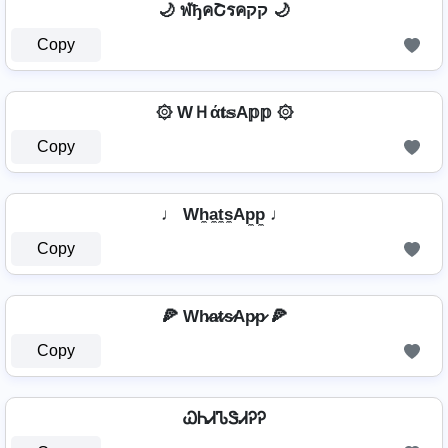
🌙 ฬђคՇรคקק 🌙
Copy
۞ WＨά𝐭𝕤A𝕡𝕡 ۞
Copy
♩ Wh̼a̼t̼s̼Ap̼p̼ ♩
Copy
🍕 Wh̷a̷t̷s̷Ap̷p̷ 🍕
Copy
ᏇᏂᏗᏖᏕᏗᎮᎮ