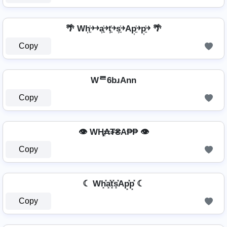
🌴 Wh͎͍͐￫￫a͎͍͐￫t͎͍͐￫s͎͍͐￫Ap͎͍͐￫p͎͍͐￫ 🌴
Copy
Wᄅ6bɹAnn
Copy
👁️ WⱧ̼₳₮₴A₱₱ 👁️
Copy
☾ Wh͓̽a͓̽t͓̽s͓̽Ap͓̽p͓̽ ☾
Copy