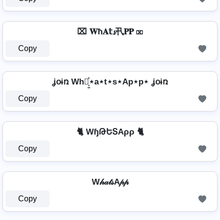
⌧ 𝐖ħ𝐀𝕥𝓼卂𝐏𝐏 ⌧
Copy
ʝօɨռ Wh⋆͎͍͐⋆a⋆t⋆s⋆Ap⋆p⋆ ʝօɨռ
Copy
🐈 WɧԹԵՏAρρ 🐈
Copy
W𝒽𝒶𝓉𝓈A𝓅𝓅
Copy