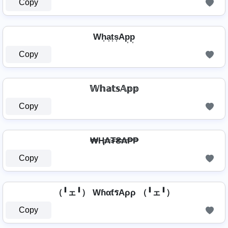
Copy
Wh͎a͎t͎s͎Ap͎p͎
Copy
𝕎𝕙𝕒𝕥𝕤𝔸𝕡𝕡
Copy
₩Ⱨ₳₮₴₳₱₱
Copy
（╹ェ╹） WɦαƭรAρρ （╹ェ╹）
Copy