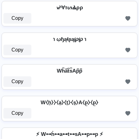
𝔀ʰⱯтᔕⳚρρ
Copy
℩ ῳɧąɬʂą℘℘ ℩
Copy
Wh͆a͆t͆s͆Ap͆p͆
Copy
W⧼h̼⧽⧽⧼a̼⧽⧼t̼⧽⧼s̼⧽A⧼p̼⧽⧼p̼⧽
Copy
⚡ W⊶h̊⊶a⊶t⊶sA⊶p⊶p ⚡