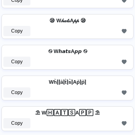
Copy
😪 W𝒽𝒶𝓉𝓈A𝓅𝓅 😪
Copy
࿊ W𝙝𝙖𝙩𝙨A𝙥𝙥 ࿊
Copy
Wh͛⦚⦚a͛⦚t͛⦚s͛⦚Ap͛⦚p͛⦚
Copy
⛱️ W🄷🄰🅃🅂A🄿🄿 ⛱️
Copy