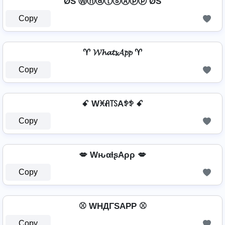
ØŠ ⓌⓗⓐⓣⓢⒶⓟⓟ ØŠ
Copy
♈ 𝓦𝓱𝓪𝓽𝓼𝓐𝓹𝓹 ♈
Copy
ꗃ Wꁝꋬ꓄ꇙAꉣꉣ ꗃ
Copy
💋 WԋαƚʂAρρ 💋
Copy
⚾ WHДΓSAPP ⚾
Copy