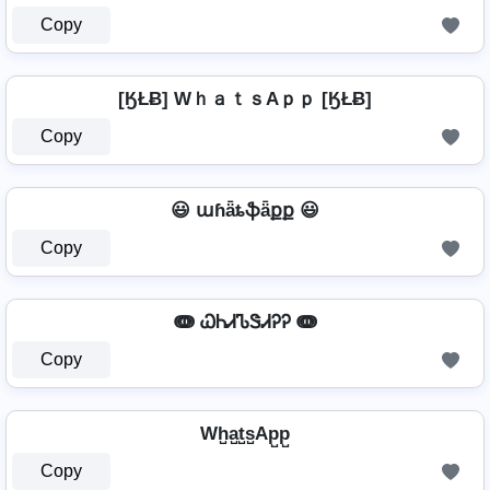
Copy
[ӃŁɃ] WｈａｔｓAｐｐ [ӃŁɃ]
Copy
😃 աɦǟȶֆǟքք 😃
Copy
ↈ ᏇᏂᏗᏖᏕᏗᎮᎮ ↈ
Copy
Wh̺a̺t̺s̺Ap̺p̺
Copy