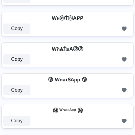
WнⓐŤⓢAᑭᑭ
Copy
W𝓱𝐀Ť𝕤Aⓟⓟ
Copy
😘 Wнат$App 😘
Copy
🥶 ᵂʰᵃᵗˢᴬᵖᵖ 🥶
Copy