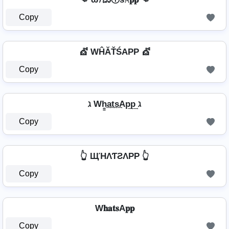
Copy
💇️ WĤĂŤŚAРР 💇️
Copy
ℷ Wh̳͢a͢t͢s͢Ap͢p͢ ℷ
Copy
👆 ЩΉΛƬƧΛPP 👆
Copy
W𝐡𝐚𝐭𝐬A𝐩𝐩
Copy