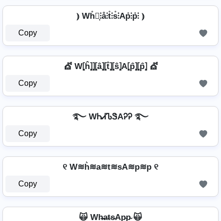
⦆ Wh̊⫶͎⫶å⫶t̊⫶s̊⫶Ap̊⫶p̊⫶ ⦆
Copy
💇️ W⦏ĥ⦎⦎⦏â⦎⦏t̂⦎⦏ŝ⦎A⦏p̂⦎⦏p̂⦎ 💇️
Copy
࿐ WᏂᏗᏖᏕAᎮᎮ ࿐
Copy
୧ W≋h͛≋a≋t≋sA≋p≋p ୧
Copy
🙀 Wh̴̶a̴t̴s̴Ap̴p̴ 🙀