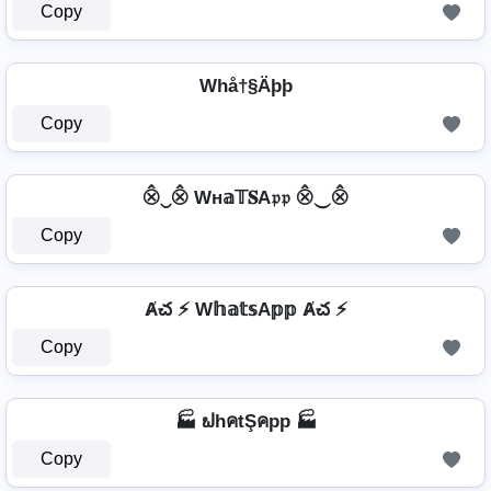
Copy
Whå†§Äþþ
Copy
⨶‿⨶ Wн𝕒𝕋𝐒A𝔭𝔭 ⨶‿⨶
Copy
Ⱥచ ⚡ W𝕙𝕒𝕥𝕤A𝕡𝕡 Ⱥచ ⚡
Copy
🏭 ຟhคtŞคpp 🏭
Copy