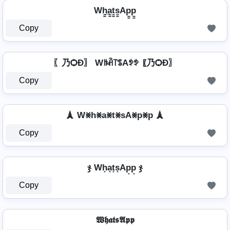
Wh̳̲a̳t̳s̳Ap̳p̳
Copy
〖乃ѺÐ〗 Wꑛꋫ꓅ꌚAꉣꉣ 〖乃ѺÐ〗
Copy
🗼 W⨳h⨳a⨳t⨳sA⨳p⨳p 🗼
Copy
ჯ Wh̟a̟t̟s̟Ap̟p̟ ჯ
Copy
𝖂𝖍𝖆𝖙𝖘𝕬𝖕𝖕