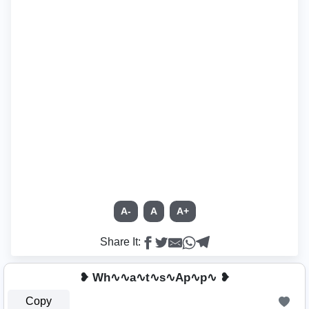
A-
A
A+
Share It:
❥ Wh∿∿a∿t∿s∿Ap∿p∿ ❥
Copy