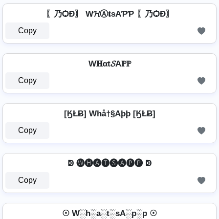
〖乃ѺÐ〗 W𝓗Ⓐ𝐭ѕAƤƤ 〖乃ѺÐ〗
Copy
W𝐇αt𝓢Aℙℙ
Copy
[ӃŁɃ] Whå†§Aþþ [ӃŁɃ]
Copy
ↁ 🅦🅗🅐🅣🅢🅐🅟🅟 ↁ
Copy
☉ W░h░a░t░sA░p░p ☉