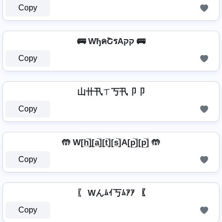
Copy
🚌 WђคՇรAקק 🚌
Copy
山卄卂ㄒ丂卂卩卩
Copy
🤲 W[h̲̅]̼[a̲̅][t̲̅][s̲̅]A[p̲̅][p̲̅] 🤲
Copy
〖 Wんﾑｲ丂ﾑｱｱ 〖
Copy