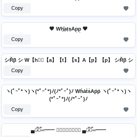
Copy
🖤 Wh͎͓̽a͎t͎s͎Ap͎p͎ 🖤
Copy
シŘβ シ W【h】⃣【a】【t】【s】A【p】【p】 シŘβ シ
Copy
ヽ(ﾟｰﾟ*ヽ)ヽ(*ﾟｰﾟ*)ﾉ(ﾉ*ﾟｰﾟ)ﾉ Wh̾a̾t̾s̾Ap̾p̾ ヽ(ﾟｰﾟ*ヽ)ヽ
(*ﾟｰﾟ*)ﾉ(ﾉ*ﾟｰﾟ)ﾉ
Copy
▄︻̷̿┻̿═━一 𝒲𝒽𝒶𝓉𝓈𝒜𝓅𝓅 ▄︻̷̿┻̿═━一