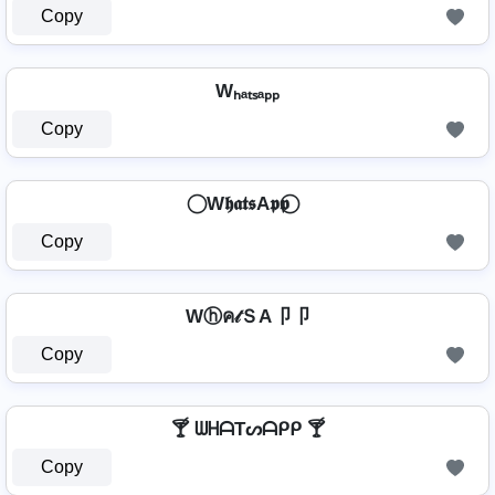
Copy
Wₕₐₜₛₐₚₚ
Copy
⃝ W𝖍𝖆𝖙𝖘A𝖕𝖕 ⃝
Copy
Wⓗค𝓉ＳA卩卩
Copy
🍸 ᗯᕼᗩTᔕᗩᑭᑭ 🍸
Copy