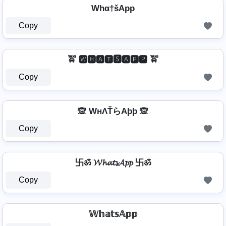
Whα†šApp
Copy
🚖 🆆🅷🅰🆃🆂🅰🅿🅿 🚖
Copy
🙊 WнΛŤらAþþ 🙊
Copy
卐ॐ 𝓦𝓱𝓪𝓽𝓼𝓐𝓹𝓹 卐ॐ
Copy
𝕎𝕙𝕒𝕥𝕤𝔸𝕡𝕡