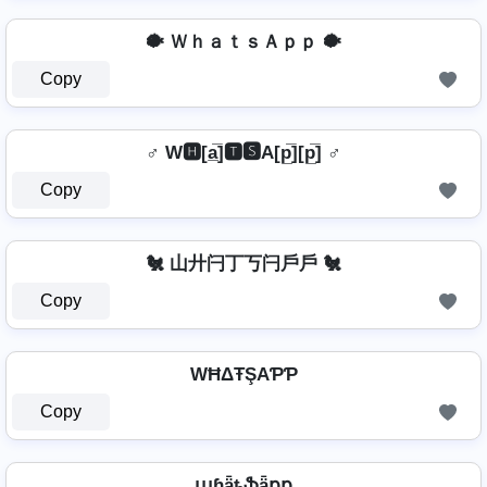
🐡 ＷｈａｔｓＡｐｐ 🐡
Copy
♂️ W🅷[a̲̅]🆃🆂A[p̲̅][p̲̅] ♂️
Copy
🐔 山廾闩丁丂闩戶戶 🐔
Copy
WĦΔŦŞAƤƤ
Copy
աɦǟȶֆǟքք