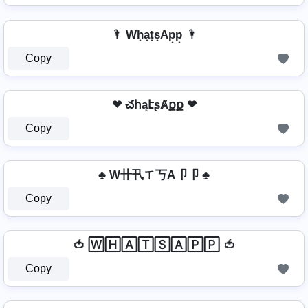
🌂 Wh͙a͙t͙s͙Ap͙p͙ 🌂
Copy
❤ చհąէʂȺքք ❤
Copy
♣ W卄卂ㄒ丂A卩卩 ♣
Copy
🍅 🅆🄷🄰🅃🅂🄰🄿🄿 🍅
Copy