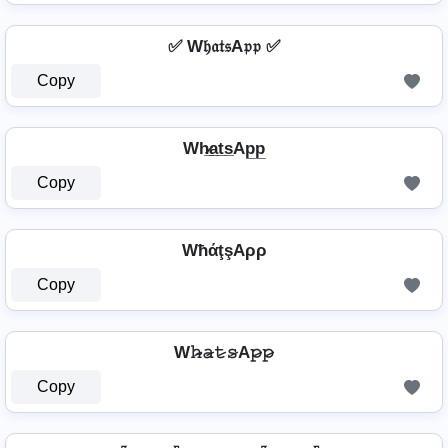
✅ W𝔥𝔞𝔱𝔰A𝔭𝔭 ✅
Copy
Wh̷̲a̲t̲s̲Ap̲p̲
Copy
WħάţşAρρ
Copy
W𝚑̷̴𝚊̷𝚝̷𝚜̷A𝚙̷𝚙̷
Copy