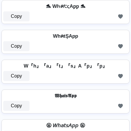
🐬 WҺค੮ςAƿƿ 🐬
Copy
WhคtŞApp
Copy
W『h』『a』『t』『s』A『p』『p』
Copy
𝖂𝖍𝖆𝖙𝖘𝕬𝖕𝖕
Copy
🤬 𝘞𝘩𝘢𝘵𝘴𝘈𝘱𝘱 🤬