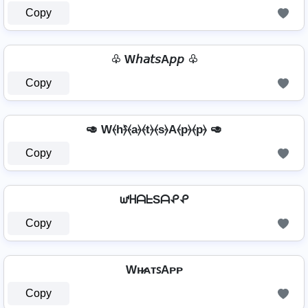
Copy
♧ W𝘩𝘢𝘵𝘴A𝘱𝘱 ♧
Copy
🥑 W⦑h⦒̂⦑a⦒⦑t⦒⦑s⦒A⦑p⦒⦑p⦒ 🥑
Copy
⁣ ᘺᕼᗩᖶSᗩᕵᕵ ⁣
Copy
Wʜ̷ᴀᴛꜱAᴘᴘ
Copy