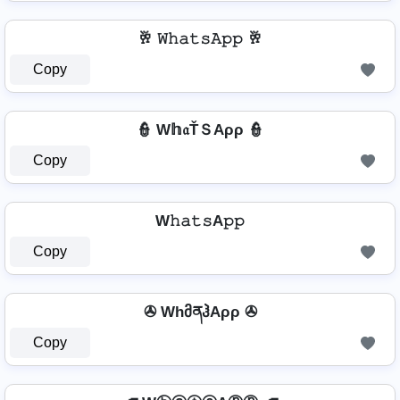
🥂 𝚆𝚑𝚊𝚝𝚜𝙰𝚙𝚙 🥂
Copy
👮 W𝕙𝔞ŤＳAρρ 👮
Copy
W𝚑𝚊𝚝𝚜A𝚙𝚙
Copy
✇ WhმནჰAρρ ✇
Copy